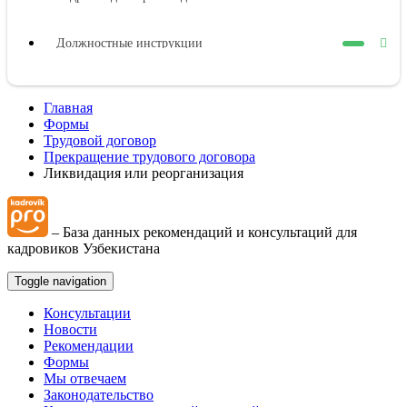
Должностные инструкции
Оплата труда
Главная
Формы
Представительные органы работников
Трудовой договор
Прекращение трудового договора
Ликвидация или реорганизация
Коллективный договор
– База данных рекомендаций и консультаций для
Трудовой договор
кадровиков Узбекистана
Рабочее время
Toggle navigation
Консультации
Отпуска
Новости
Рекомендации
Формы
Материальная ответственность
Мы отвечаем
Законодательство