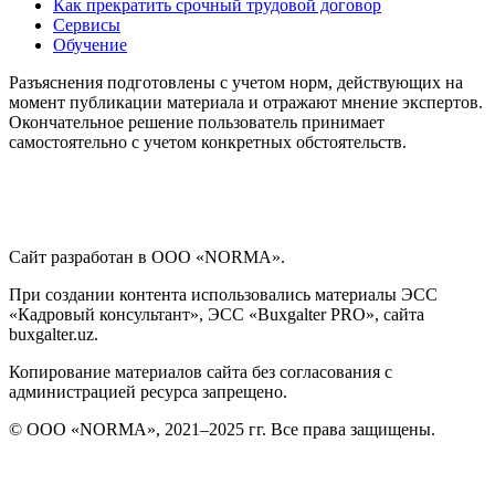
Как прекратить срочный трудовой договор
Дисциплинарные взыскания
Сервисы
Обучение
Охрана труда
Разъяснения подготовлены с учетом норм, действующих на
момент публикации материала и отражают мнение экспертов.
Окончательное решение пользователь принимает
Медосмотр
самостоятельно с учетом конкретных обстоятельств.
Социальное обеспечение работников
Материальная помощь
Сайт разработан в ООО «NORMA».
При создании контента использовались материалы ЭСС
Аттестация работников
«Кадровый консультант», ЭСС «Buxgalter PRO», сайта
buxgalter.uz.
Локальные акты организации
Копирование материалов сайта без согласования с
администрацией ресурса запрещено.
Юридические вопросы
© ООО «NORMA», 2021–2025 гг. Все права защищены.
Чек-листы