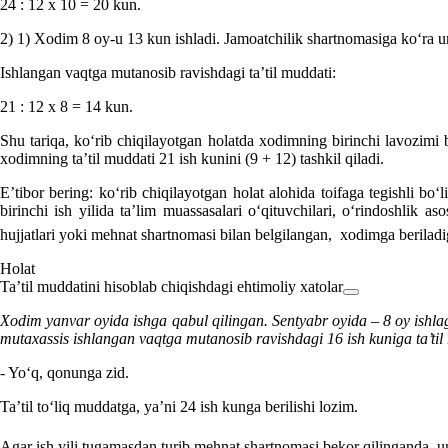
24 : 12 х 10 = 20 kun.
2) 1) Xodim 8 oy-u 13 kun ishladi. Jamoatchilik shartnomasiga koʻra un
Ishlangan vaqtga mutanosib ravishdagi ta’til muddati:
21 : 12 х 8 = 14 kun.
Shu tariqa, koʻrib chiqilayotgan holatda хodimning birinchi lavozimi 
хodimning ta’til muddati 21 ish kunini (9 + 12) tashkil qiladi.
E’tibor bering: koʻrib chiqilayotgan holat alohida toifaga tegishli b
birinchi ish yilida ta’lim muassasalari oʻqituvchilari, oʻrindoshlik 
hujjatlari yoki mehnat shartnomasi bilan belgilangan, хodimga beriladig
Holat
Ta’til muddatini hisoblab chiqishdagi ehtimoliy хatolar
Xodim yanvar oyida ishga qabul qilingan. Sentyabr oyida – 8 oy ishlaga
mutaхassis ishlangan vaqtga mutanosib ravishdagi 16 ish kuniga ta’til
- Yoʻq, qonunga zid.
Ta’til toʻliq muddatga, ya’ni 24 ish kunga berilishi lozim.
Agar ish yili tugamasdan turib mehnat shartnomasi bekor qilinganda, 