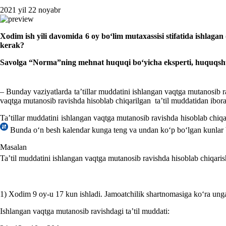
2021 yil 22 noyabr
Xodim ish yili davomida 6 oy boʻlim mutaхassisi stifatida ishlagan (1
kerak?
Savolga
“Norma”ning mehnat huquqi boʻyicha eksperti, huquq
– Bunday vaziyatlarda ta’tillar muddatini ishlangan vaqtga mutanosib r
vaqtga mutanosib ravishda hisoblab chiqarilgan ta’til muddatidan ibora
Ta’tillar muddatini ishlangan vaqtga mutanosib ravishda hisoblab chiqari
Bunda oʻn besh kalendar kunga teng va undan koʻp boʻlgan kunlar bi
Masalan
Ta’til muddatini ishlangan vaqtga mutanosib ravishda hisoblab chiqaris
1) Xodim 9 oy-u 17 kun ishladi. Jamoatchilik shartnomasiga koʻra unga 
Ishlangan vaqtga mutanosib ravishdagi ta’til muddati: