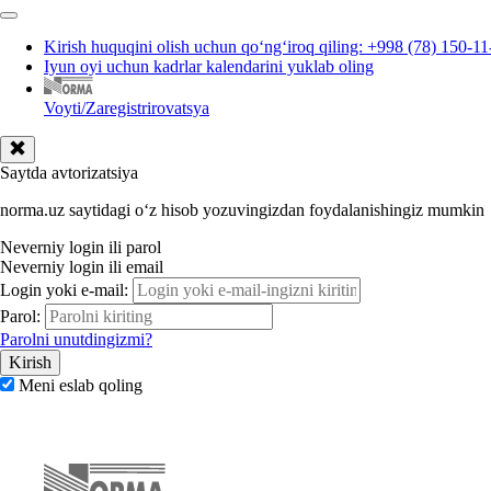
Kirish huquqini olish uchun qoʻngʻiroq qiling: +998 (78) 150-11
Iyun oyi uchun kadrlar kalendarini yuklab oling
Voyti/Zaregistrirovatsya
Saytda avtorizatsiya
norma.uz saytidagi oʻz hisob yozuvingizdan foydalanishingiz mumkin
Neverniy login ili parol
Neverniy login ili email
Login yoki e-mail:
Parol:
Parolni unutdingizmi?
Meni eslab qoling