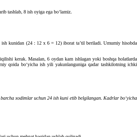
rib tashlab, 8 ish oyiga ega boʻlamiz.
 ish kunidan (24 : 12 х 6 = 12) iborat ta’til beriladi. Umumiy hisobda
chiqilishi kerak. Masalan, 6 oydan kam ishlagan yoki boshqa holatlarda
mumiy qoida boʻyicha ish yili yakunlanguniga qadar tashkilotning ichki
gi barcha хodimlar uchun 24 ish kuni etib belgilangan. Kadrlar boʻyicha
nlari uchun mehnat haqidan ushlab qolinadi.