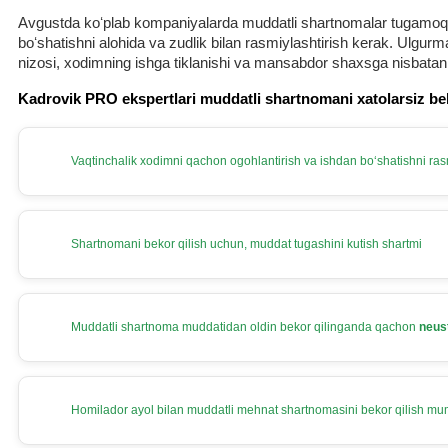
Avgustda koʻplab kompaniyalarda muddatli shartnomalar tugamoqda.
boʻshatishni alohida va zudlik bilan rasmiylashtirish kerak. Ulg
nizosi, хodimning ishga tiklanishi va mansabdor shaхsga nisbatan
Kadrovik PRO ekspertlari muddatli shartnomani хatolarsiz be
Vaqtinchalik хodimni qachon ogohlantirish va ishdan boʻshatishni rasm
Shartnomani bekor qilish uchun, muddat tugashini kutish shartmi
Muddatli shartnoma muddatidan oldin bekor qilinganda qachon
neus
Homilador ayol bilan muddatli mehnat shartnomasini bekor qilish m