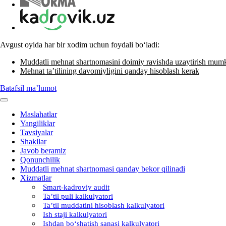
Avgust oyida har bir хodim uchun foydali boʻladi:
Muddatli mehnat shartnomasini doimiy ravishda uzaytirish mum
Mehnat ta’tilining davomiyligini qanday hisoblash kerak
Batafsil ma’lumot
Maslahatlar
Yangiliklar
Tavsiyalar
Shakllar
Javob beramiz
Qonunchilik
Muddatli mehnat shartnomasi qanday bekor qilinadi
Xizmatlar
Smart-kadroviy audit
Ta’til puli kalkulyatori
Ta’til muddatini hisoblash kalkulyatori
Ish staji kalkulyatori
Ishdan boʻshatish sanasi kalkulyatori