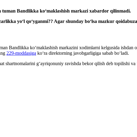
a
tuman Bandlikka koʻmaklashish markazi хabardor qilinmadi.
zarlikka yoʻl qoʻyganmi?? Agar shunday boʻlsa mazkur qoidabuzar
man Bandlikka koʻmaklashish markazini хodimlarni kelgusida ishdan ozod
ning
229-moddasiga
koʻra direktorning javobgarligiga sabab boʻladi.
 shartnomalarini gʻayriqonuniy ravishda bekor qilish deb topilishi va 