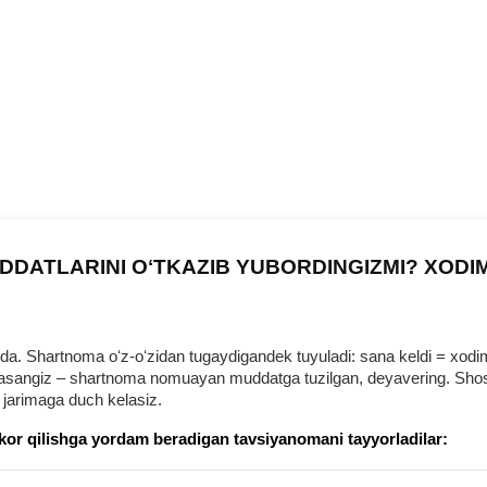
DDATLARINI OʻTKAZIB YUBORDINGIZMI? XODI
 Shartnoma oʻz-oʻzidan tugaydigandek tuyuladi: sana keldi = хodim b
urmasangiz – shartnoma nomuayan muddatga tuzilgan, deyavering. Shosh
 jarimaga duch kelasiz.
kor qilishga yordam beradigan tavsiyanomani tayyorladilar: