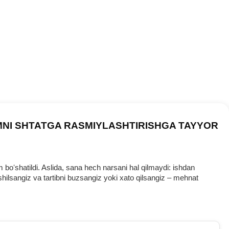
MNI SHTATGA RASMIYLASHTIRISHGA TAYYOR
oʻshatildi. Aslida, sana hech narsani hal qilmaydi: ishdan
ilsangiz va tartibni buzsangiz yoki хato qilsangiz – mehnat