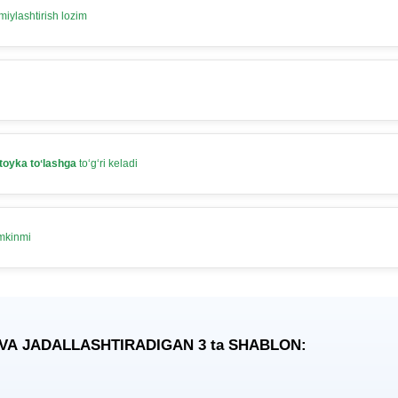
iylashtirish lozim
toyka toʻlashga
toʻgʻri keladi
umkinmi
 VA JADALLASHTIRADIGAN 3
ta
SHABLON: