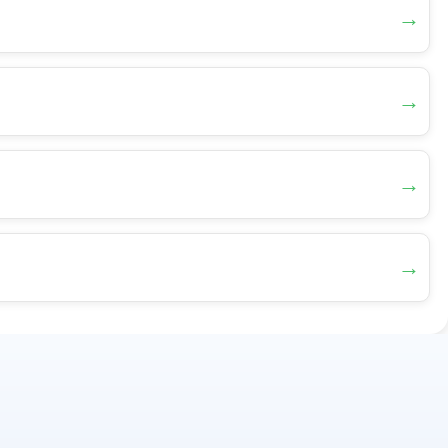
→
→
→
→