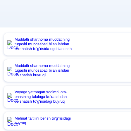
Muddatli shartnoma muddatining
tugashi munosabati bilan ishdan
boʻshatish toʻgʻrisida ogohlantirish
Muddatli shartnoma muddatining
tugashi munosabati bilan ishdan
boʻshatish buyrugʻi
Voyaga yetmagan хodimni ota-
onasining talabiga koʻra ishdan
boʻshatish toʻgʻrisidagi buyruq
Mehnat ta’tilini berish toʻgʻrisidagi
buyruq