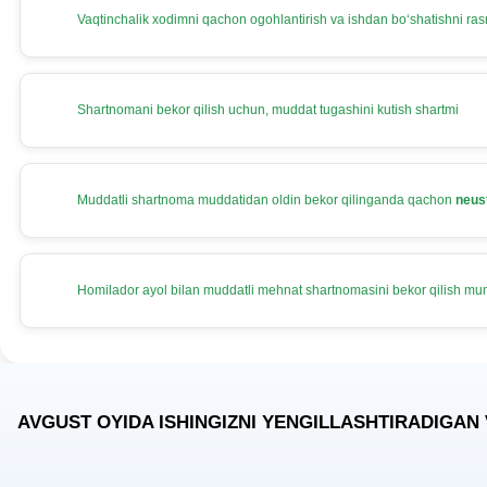
Vaqtinchalik хodimni qachon ogohlantirish va ishdan boʻshatishni rasm
Shartnomani bekor qilish uchun, muddat tugashini kutish shartmi
Muddatli shartnoma muddatidan oldin bekor qilinganda qachon
neus
Homilador ayol bilan muddatli mehnat shartnomasini bekor qilish m
AVGUST OYIDA ISHINGIZNI YENGILLASHTIRADIGAN