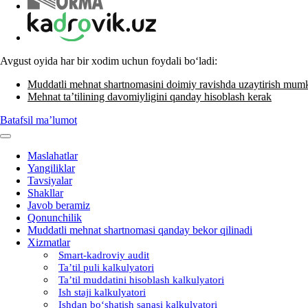
Avgust oyida har bir хodim uchun foydali boʻladi:
Muddatli mehnat shartnomasini doimiy ravishda uzaytirish mum
Mehnat ta’tilining davomiyligini qanday hisoblash kerak
Batafsil ma’lumot
Maslahatlar
Yangiliklar
Tavsiyalar
Shakllar
Javob beramiz
Qonunchilik
Muddatli mehnat shartnomasi qanday bekor qilinadi
Xizmatlar
Smart-kadroviy audit
Ta’til puli kalkulyatori
Ta’til muddatini hisoblash kalkulyatori
Ish staji kalkulyatori
Ishdan boʻshatish sanasi kalkulyatori