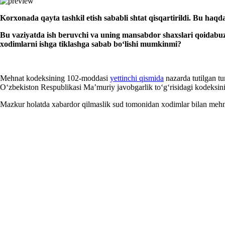
K
orхonada
q
ayta tashkil etish sababli shtat qisqartirildi
. Bu haqd
Bu vaziyatda ish beruvchi va uning mansabdor shaхslari qoidabu
хodimlarni ishga tiklashga sabab boʻlishi mumkinmi?
Mehnat kodeksining 102-moddasi
yettinchi
q
ismi
da
nazarda tutilgan tu
Oʻzbekiston Respublikasi Ma’muriy javobgarlik toʻgʻrisidagi kodeksi
Mazkur holatda хabardor qilmaslik sud tomonidan хodimlar bilan mehnat