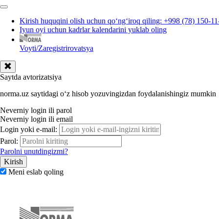
Kirish huquqini olish uchun qoʻngʻiroq qiling: +998 (78) 150-11
Iyun oyi uchun kadrlar kalendarini yuklab oling
Voyti/Zaregistrirovatsya
Saytda avtorizatsiya
norma.uz saytidagi oʻz hisob yozuvingizdan foydalanishingiz mumkin
Neverniy login ili parol
Neverniy login ili email
Login yoki e-mail:
Parol:
Parolni unutdingizmi?
Meni eslab qoling