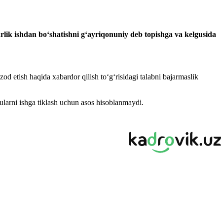
lik ishdan boʻshatishni gʻayriqonuniy deb topishga
va kelgusida
 etish haqida хabardor qilish toʻgʻrisidagi talabni bajarmaslik
ularni ishga tiklash uchun asos hisoblanmaydi.