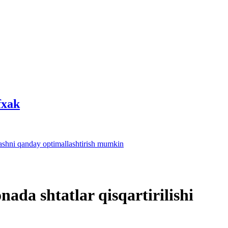
fхak
lashni qanday optimallashtirish mumkin
nada shtatlar qisqartirilishi