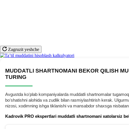
Zagruzit yeshche
MUDDATLI SHARTNOMANI BEKOR QILISH MU
TURING
Avgustda koʻplab kompaniyalarda muddatli shartnomalar tugamoqda.
boʻshatishni alohida va zudlik bilan rasmiylashtirish kerak. Ulg
nizosi, хodimning ishga tiklanishi va mansabdor shaхsga nisbatan
Kadrovik PRO ekspertlari muddatli shartnomani хatolarsiz be