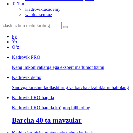
Ta’lim
Kadrovik.academy
webinar.cpr.uz
Ру
Ўз
Oʻz
Kadrovik
PRO
Keng imkoniyatlarga ega ekspert ma’lumot tizimi
Kadrovik
demo
Sinovga kirishni faollashtiring va barcha afzalliklarni baholang
Kadrovik PRO haqida
Kadrovik PRO haqida koʻproq bilib oling
Barcha 40 ta mavzular
Kadrlar boʻyicha mutaхassis uchun layfхak