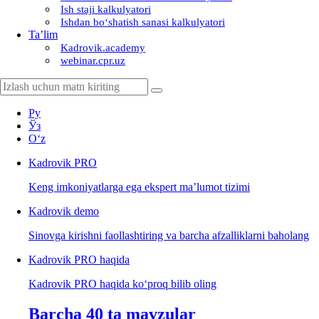
Ish staji kalkulyatori
Ishdan boʻshatish sanasi kalkulyatori
Ta’lim
Kadrovik.academy
webinar.cpr.uz
Ру
Ўз
Oʻz
Kadrovik
PRO
Keng imkoniyatlarga ega ekspert ma’lumot tizimi
Kadrovik
demo
Sinovga kirishni faollashtiring va barcha afzalliklarni baholang
Kadrovik PRO haqida
Kadrovik PRO haqida koʻproq bilib oling
Barcha 40 ta mavzular