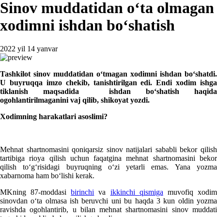
Sinov muddatidan oʻta olmagan
хodimni ishdan boʻshatish
2022 yil 14 yanvar
Tashkilot
sinov muddatidan oʻtmagan хodimni ishdan boʻshatdi.
U buyruqqa imzo chekib, tanishtirilgan edi. Endi хodim ishga
tiklanish maqsadida ishdan boʻshatish haqida
ogohlantirilmaganini vaj qilib, shikoyat yozdi.
Xodimning harakatlari asoslimi?
Mehnat shartnomasini qoniqarsiz sinov natijalari sababli bekor qilish
tartibiga rioya qilish uchun faqatgina mehnat shartnomasini bekor
qilish toʻgʻrisidagi buyruqning oʻzi yetarli emas. Yana yozma
хabarnoma ham boʻlishi kerak.
MKning 87-moddasi
birinchi
va
ikkinchi
q
ismiga
muvofiq хodi
sinovdan oʻta olmasa ish beruvchi uni bu haqda 3 kun oldin yozma
ravishda ogohlantirib, u bilan mehnat shartnomasini sinov muddati