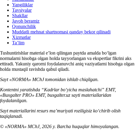
Yangiliklar
Tavsiyalar
Shakllar
Javob beramiz
Qonunchilik
Muddatli mehnat shartnomasi qanday bekor qilinadi
Xizmatlar
Ta’lim
Tushuntirishlar material e’lon qilingan paytda amalda boʻlgan
normalarni hisobga olgan holda tayyorlangan va ekspertlar fikrini aks
ettiradi. Yakuniy qarorni foydalanuvchi aniq vaziyatlarni hisobga olgan
holda mustaqil ravishda qabul qiladi.
Sayt «NORMA» MChJ tomonidan ishlab chiqilgan.
Kontentni yaratishda “Kadrlar boʻyicha maslahatchi” EMT,
«Buxgalter PRO» EMT, buxgalter.uz sayti materiallaridan
foydalanilgan.
Sayt materiallarini resurs ma’muriyati roziligisiz koʻchirib olish
taqiqlanadi.
© «NORMA» MChJ, 2026 y. Barcha huquqlar himoyalangan.