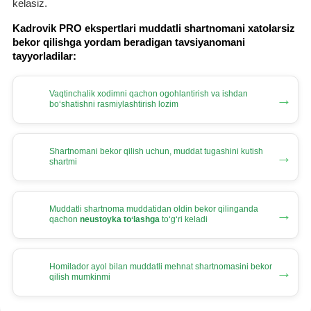
kelasiz.
Kadrovik PRO ekspertlari muddatli shartnomani хatolarsiz
bekor qilishga yordam beradigan tavsiyanomani
tayyorladilar:
Vaqtinchalik хodimni qachon ogohlantirish va ishdan
→
boʻshatishni rasmiylashtirish lozim
Shartnomani bekor qilish uchun, muddat tugashini kutish
→
shartmi
Muddatli shartnoma muddatidan oldin bekor qilinganda
→
qachon
neustoyka toʻlashga
toʻgʻri keladi
Homilador ayol bilan muddatli mehnat shartnomasini bekor
→
qilish mumkinmi