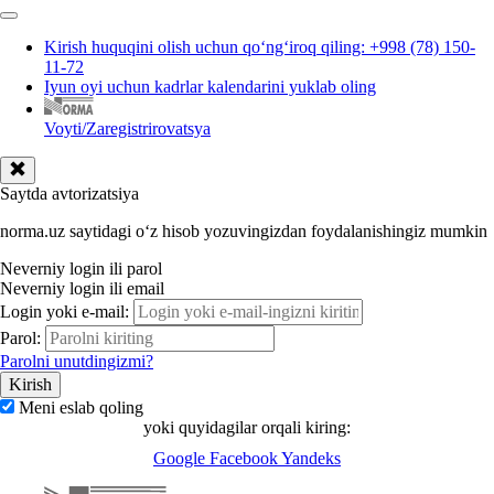
Kirish huquqini olish uchun qoʻngʻiroq qiling: +998 (78) 150-
11-72
Iyun oyi uchun kadrlar kalendarini yuklab oling
Voyti/Zaregistrirovatsya
Saytda avtorizatsiya
norma.uz saytidagi oʻz hisob yozuvingizdan foydalanishingiz mumkin
Neverniy login ili parol
Neverniy login ili email
Login yoki e-mail:
Parol:
Parolni unutdingizmi?
Meni eslab qoling
yoki quyidagilar orqali kiring:
Google
Facebook
Yandeks