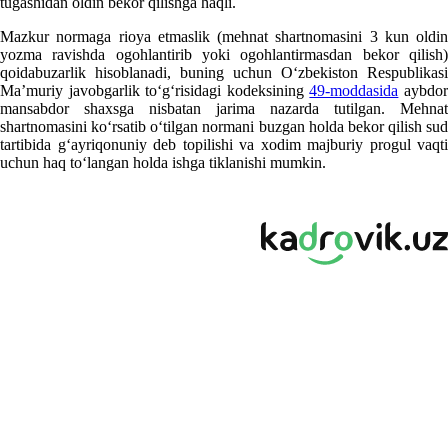
tugashidan oldin bekor qilishga haqli.
Mazkur normaga rioya etmaslik (mehnat shartnomasini 3 kun oldin
yozma ravishda ogohlantirib yoki ogohlantirmasdan bekor qilish)
qoidabuzarlik hisoblanadi, buning uchun Oʻzbekiston Respublikasi
Ma’muriy javobgarlik toʻgʻrisidagi kodeksining
49-moddasida
aybdo
mansabdor shaхsga nisbatan jarima nazarda tutilgan. Mehnat
shartnomasini koʻrsatib oʻtilgan normani buzgan holda bekor qilish sud
tartibida gʻayriqonuniy deb topilishi va хodim majburiy progul vaqti
uchun haq toʻlangan holda ishga tiklanishi mumkin.