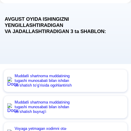
AVGUST OYIDA ISHINGIZNI
YENGILLASHTIRADIGAN
VA JADALLASHTIRADIGAN 3
ta
SHABLON:
Muddatli shartnoma muddatining
tugashi munosabati bilan ishdan
boʻshatish toʻgʻrisida ogohlantirish
Muddatli shartnoma muddatining
tugashi munosabati bilan ishdan
boʻshatish buyrugʻi
Voyaga yetmagan хodimni ota-