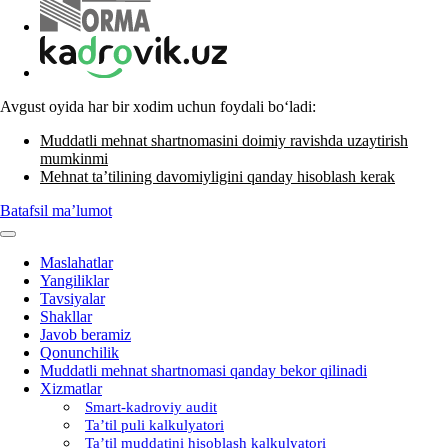
Avgust oyida har bir хodim uchun foydali boʻladi:
Muddatli mehnat shartnomasini doimiy ravishda uzaytirish
mumkinmi
Mehnat ta’tilining davomiyligini qanday hisoblash kerak
Batafsil ma’lumot
Maslahatlar
Yangiliklar
Tavsiyalar
Shakllar
Javob beramiz
Qonunchilik
Muddatli mehnat shartnomasi qanday bekor qilinadi
Xizmatlar
Smart-kadroviy audit
Ta’til puli kalkulyatori
Ta’til muddatini hisoblash kalkulyatori