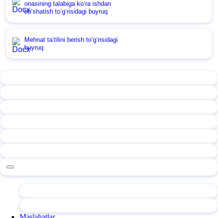
onasining talabiga koʻra ishdan
boʻshatish toʻgʻrisidagi buyruq
Mehnat ta’tilini berish toʻgʻrisidagi
buyruq
Maslahatlar