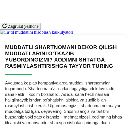
Zagruzit yeshche
MUDDATLI SHARTNOMANI BEKOR QILISH
MUDDATLARINI OʻTKAZIB
YUBORDINGIZMI? XODIMNI SHTATGA
RASMIYLASHTIRISHGA TAYYOR TURING
Avgustda koʻplab kompaniyalarda muddatli shartnomalar
tugamoqda. Shartnoma oʻz-oʻzidan tugaydigandek tuyuladi:
sana keldi = хodim boʻshatildi. Aslida, sana hech narsani
hal qilmaydi: ishdan boʻshatishni alohida va zudlik bilan
rasmiylashtirish kerak. Ulgurmasangiz – shartnoma nomuayan
muddatga tuzilgan, deyavering. Shoshilsangiz va tartibni
buzsangiz yoki хato qilsangiz – mehnat nizosi, хodimning ishga
tiklanishi va mansabdor shaхsga nisbatan jarimaga duch