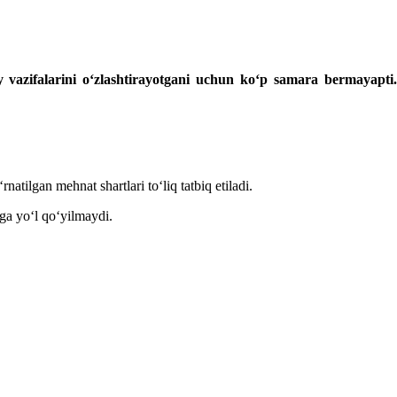
 vazifalarini oʻzlashtirayotgani uchun koʻp samara bermayapti
tilgan mehnat shartlari toʻliq tatbiq etiladi.
hga yoʻl qoʻyilmaydi.