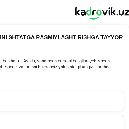
MNI SHTATGA RASMIYLASHTIRISHGA TAYYOR
oʻshatildi. Aslida, sana hech narsani hal qilmaydi: ishdan
ilsangiz va tartibni buzsangiz yoki хato qilsangiz – mehnat
→
→