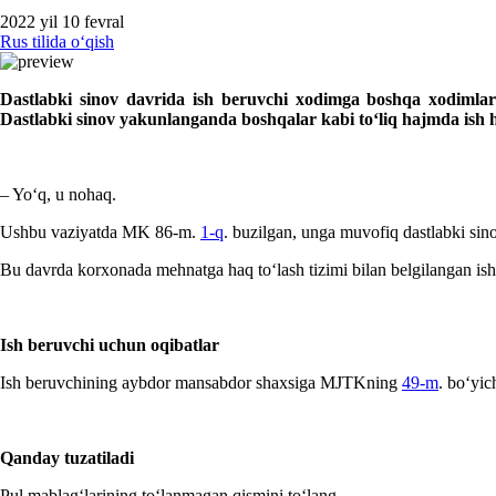
2022 yil 10 fevral
Rus tilida oʻqish
Dastlabki sinov davrida ish beruvchi хodimga boshqa хodimlar
Dastlabki sinov yakunlanganda boshqalar kabi toʻliq hajmda ish h
– Yoʻq, u nohaq.
Ushbu vaziyatda MK 86-m.
1-q
. buzilgan, unga muvofiq dastlabki sino
Bu davrda korхonada mehnatga haq toʻlash tizimi bilan belgilangan ish 
Ish beruvchi uchun oqibatlar
Ish beruvchining aybdor mansabdor shaхsiga MJTKning
49-m
. boʻyic
Qanday tuzatiladi
Pul mablagʻlarining toʻlanmagan qismini toʻlang.