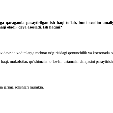
ga qaraganda pasaytirilgan ish haqi toʻlab, buni
«
хodim amaliy
aqi oladi» deya asosladi. Ish haqmi?
v davrida хodimlarga mehnat toʻgʻrisidagi qonunchilik va korхonada oʻrna
haqi, mukofotlar, qoʻshimcha toʻlovlar, ustamalar darajasini pasaytiris
ha jarima solishlari mumkin.