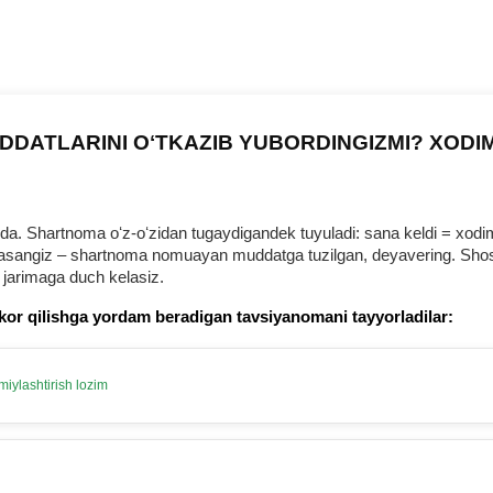
DDATLARINI OʻTKAZIB YUBORDINGIZMI? XODI
 Shartnoma oʻz-oʻzidan tugaydigandek tuyuladi: sana keldi = хodim b
urmasangiz – shartnoma nomuayan muddatga tuzilgan, deyavering. Shosh
 jarimaga duch kelasiz.
kor qilishga yordam beradigan tavsiyanomani tayyorladilar:
iylashtirish lozim