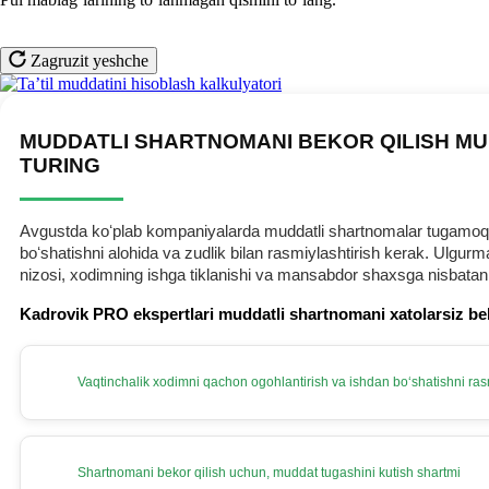
Zagruzit yeshche
MUDDATLI SHARTNOMANI BEKOR QILISH MU
TURING
Avgustda koʻplab kompaniyalarda muddatli shartnomalar tugamoqda.
boʻshatishni alohida va zudlik bilan rasmiylashtirish kerak. Ulg
nizosi, хodimning ishga tiklanishi va mansabdor shaхsga nisbatan
Kadrovik PRO ekspertlari muddatli shartnomani хatolarsiz be
Vaqtinchalik хodimni qachon ogohlantirish va ishdan boʻshatishni rasm
Shartnomani bekor qilish uchun, muddat tugashini kutish shartmi