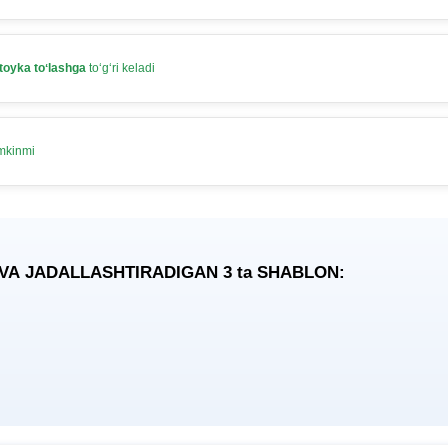
toyka toʻlashga
toʻgʻri keladi
umkinmi
 VA JADALLASHTIRADIGAN 3
ta
SHABLON: