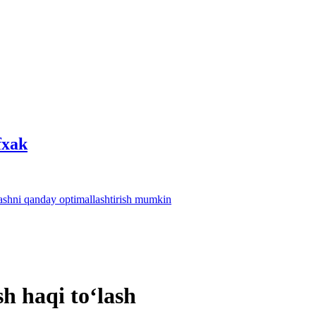
fхak
lashni qanday optimallashtirish mumkin
h haqi toʻlash