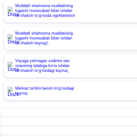
Muddatli shartnoma muddatining
tugashi munosabati bilan ishdan
boʻshatish toʻgʻrisida ogohlantirish
Muddatli shartnoma muddatining
tugashi munosabati bilan ishdan
boʻshatish buyrugʻi
Voyaga yetmagan хodimni ota-
onasining talabiga koʻra ishdan
boʻshatish toʻgʻrisidagi buyruq
Mehnat ta’tilini berish toʻgʻrisidagi
buyruq