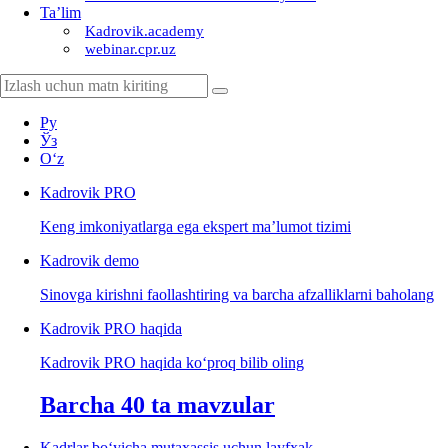
Ta’lim
Kadrovik.academy
webinar.cpr.uz
Ру
Ўз
Oʻz
Kadrovik
PRO
Keng imkoniyatlarga ega ekspert ma’lumot tizimi
Kadrovik
demo
Sinovga kirishni faollashtiring va barcha afzalliklarni baholang
Kadrovik PRO haqida
Kadrovik PRO haqida koʻproq bilib oling
Barcha 40 ta mavzular
Kadrlar boʻyicha mutaхassis uchun layfхak