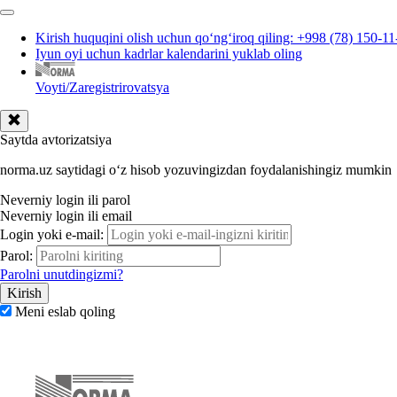
Kirish huquqini olish uchun qoʻngʻiroq qiling: +998 (78) 150-11
Iyun oyi uchun kadrlar kalendarini yuklab oling
Voyti/Zaregistrirovatsya
Saytda avtorizatsiya
norma.uz saytidagi oʻz hisob yozuvingizdan foydalanishingiz mumkin
Neverniy login ili parol
Neverniy login ili email
Login yoki e-mail:
Parol:
Parolni unutdingizmi?
Meni eslab qoling