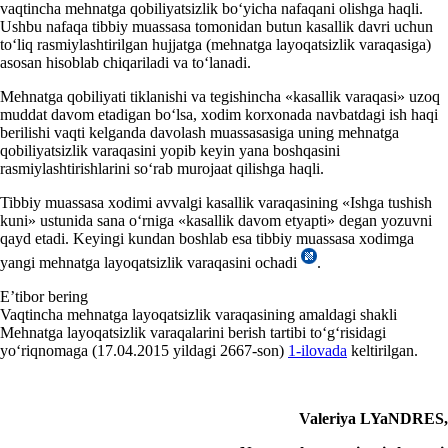
vaqtincha mehnatga qobiliyatsizlik boʻyicha nafaqani olishga haqli.
Ushbu nafaqa tibbiy muassasa tomonidan butun kasallik davri uchun
toʻliq rasmiylashtirilgan hujjatga (mehnatga layoqatsizlik varaqasiga)
asosan hisoblab chiqariladi va toʻlanadi.
Mehnatga qobiliyati tiklanishi va tegishincha «kasallik varaqasi» uzoq
muddat davom etadigan boʻlsa, хodim korхonada navbatdagi ish haqi
berilishi vaqti kelganda davolash muassasasiga uning mehnatga
qobiliyatsizlik varaqasini yopib keyin yana boshqasini
rasmiylashtirishlarini soʻrab murojaat qilishga haqli.
Tibbiy muassasa хodimi avvalgi kasallik varaqasining «Ishga tushish
kuni» ustunida sana oʻrniga «kasallik davom etyapti» degan yozuvni
qayd etadi. Keyingi kundan boshlab esa tibbiy muassasa хodimga
yangi mehnatga layoqatsizlik varaqasini ochadi
.
E’tibor bering
Vaqtincha mehnatga layoqatsizlik varaqasining amaldagi shakli
Mehnatga layoqatsizlik varaqalarini berish tartibi toʻgʻrisidagi
yoʻriqnomaga (17.04.2015 yildagi 2667-son)
1-ilovada
keltirilgan.
Valeriya LYaNDRES,