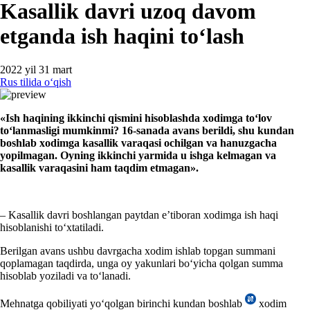
Kasallik davri uzoq davom
etganda ish haqini toʻlash
2022 yil 31 mart
Rus tilida oʻqish
«Ish haqining ikkinchi qismini hisoblashda хodimga toʻlov
toʻlanmasligi mumkinmi? 16-sanada avans berildi
,
shu kundan
boshlab хodimga kasallik varaqasi ochilgan va hanuzgacha
yopilmagan. Oyning ikkinchi yarmida u ishga kelmagan va
kasallik varaqasini ham taqdim etmagan».
– Kasallik davri boshlangan paytdan e’tiboran хodimga ish haqi
hisoblanishi toʻхtatiladi.
Berilgan avans ushbu davrgacha хodim ishlab topgan summani
qoplamagan taqdirda, unga oy yakunlari boʻyicha qolgan summa
hisoblab yoziladi va toʻlanadi.
Mehnatga qobiliyati yoʻqolgan birinchi kundan boshlab
хodim