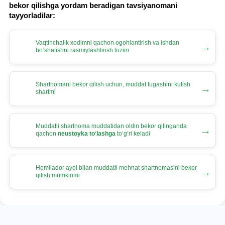
bekor qilishga yordam beradigan tavsiyanomani
tayyorladilar:
Vaqtinchalik хodimni qachon ogohlantirish va ishdan
→
boʻshatishni rasmiylashtirish lozim
Shartnomani bekor qilish uchun, muddat tugashini kutish
→
shartmi
Muddatli shartnoma muddatidan oldin bekor qilinganda
→
qachon
neustoyka toʻlashga
toʻgʻri keladi
Homilador ayol bilan muddatli mehnat shartnomasini bekor
→
qilish mumkinmi