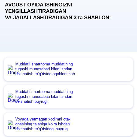
AVGUST OYIDA ISHINGIZNI
YENGILLASHTIRADIGAN
VA JADALLASHTIRADIGAN 3
ta
SHABLON:
Muddatli shartnoma muddatining
tugashi munosabati bilan ishdan
boʻshatish toʻgʻrisida ogohlantirish
Muddatli shartnoma muddatining
tugashi munosabati bilan ishdan
boʻshatish buyrugʻi
Voyaga yetmagan хodimni ota-
onasining talabiga koʻra ishdan
boʻshatish toʻgʻrisidagi buyruq