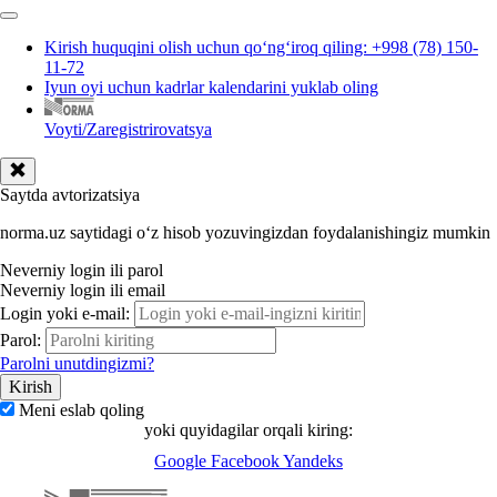
Kirish huquqini olish uchun qoʻngʻiroq qiling: +998 (78) 150-
11-72
Iyun oyi uchun kadrlar kalendarini yuklab oling
Voyti/Zaregistrirovatsya
Saytda avtorizatsiya
norma.uz saytidagi oʻz hisob yozuvingizdan foydalanishingiz mumkin
Neverniy login ili parol
Neverniy login ili email
Login yoki e-mail:
Parol:
Parolni unutdingizmi?
Meni eslab qoling
yoki quyidagilar orqali kiring:
Google
Facebook
Yandeks