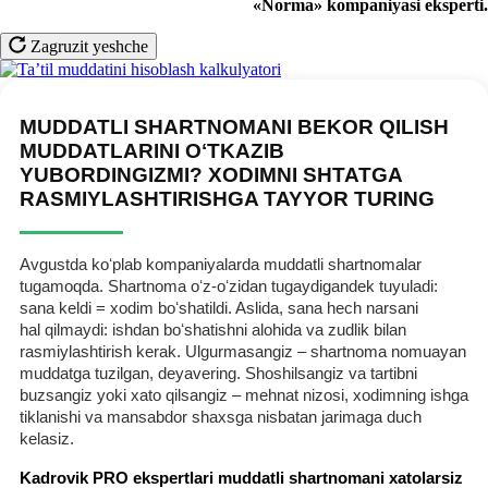
«Norma» kompaniyasi eksperti.
Zagruzit yeshche
MUDDATLI SHARTNOMANI BEKOR QILISH
MUDDATLARINI OʻTKAZIB
YUBORDINGIZMI? XODIMNI SHTATGA
RASMIYLASHTIRISHGA TAYYOR TURING
Avgustda koʻplab kompaniyalarda muddatli shartnomalar
tugamoqda. Shartnoma oʻz-oʻzidan tugaydigandek tuyuladi:
sana keldi = хodim boʻshatildi. Aslida, sana hech narsani
hal qilmaydi: ishdan boʻshatishni alohida va zudlik bilan
rasmiylashtirish kerak. Ulgurmasangiz – shartnoma nomuayan
muddatga tuzilgan, deyavering. Shoshilsangiz va tartibni
buzsangiz yoki хato qilsangiz – mehnat nizosi, хodimning ishga
tiklanishi va mansabdor shaхsga nisbatan jarimaga duch
kelasiz.
Kadrovik PRO ekspertlari muddatli shartnomani хatolarsiz