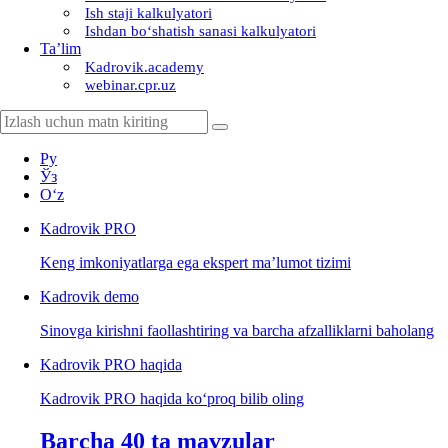
Ish staji kalkulyatori
Ishdan boʻshatish sanasi kalkulyatori
Ta’lim
Kadrovik.academy
webinar.cpr.uz
Ру
Ўз
Oʻz
Kadrovik
PRO
Keng imkoniyatlarga ega ekspert ma’lumot tizimi
Kadrovik
demo
Sinovga kirishni faollashtiring va barcha afzalliklarni baholang
Kadrovik PRO haqida
Kadrovik PRO haqida koʻproq bilib oling
Barcha 40 ta mavzular