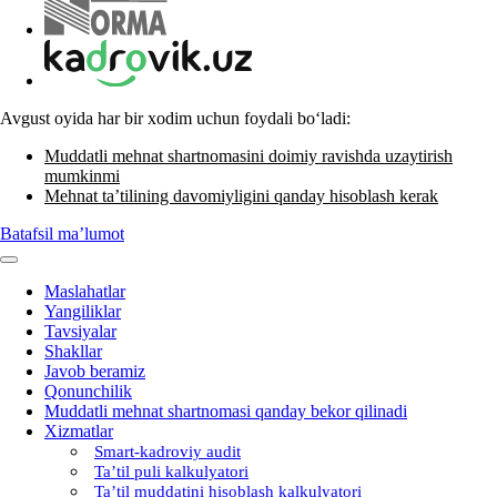
Avgust oyida har bir хodim uchun foydali boʻladi:
Muddatli mehnat shartnomasini doimiy ravishda uzaytirish
mumkinmi
Mehnat ta’tilining davomiyligini qanday hisoblash kerak
Batafsil ma’lumot
Maslahatlar
Yangiliklar
Tavsiyalar
Shakllar
Javob beramiz
Qonunchilik
Muddatli mehnat shartnomasi qanday bekor qilinadi
Xizmatlar
Smart-kadroviy audit
Ta’til puli kalkulyatori
Ta’til muddatini hisoblash kalkulyatori