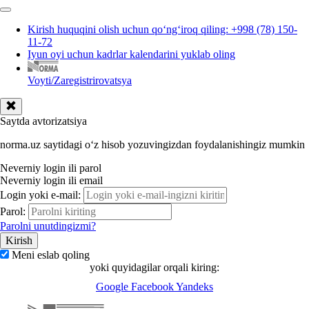
Kirish huquqini olish uchun qoʻngʻiroq qiling: +998 (78) 150-
11-72
Iyun oyi uchun kadrlar kalendarini yuklab oling
Voyti/Zaregistrirovatsya
Saytda avtorizatsiya
norma.uz saytidagi oʻz hisob yozuvingizdan foydalanishingiz mumkin
Neverniy login ili parol
Neverniy login ili email
Login yoki e-mail:
Parol:
Parolni unutdingizmi?
Meni eslab qoling
yoki quyidagilar orqali kiring:
Google
Facebook
Yandeks