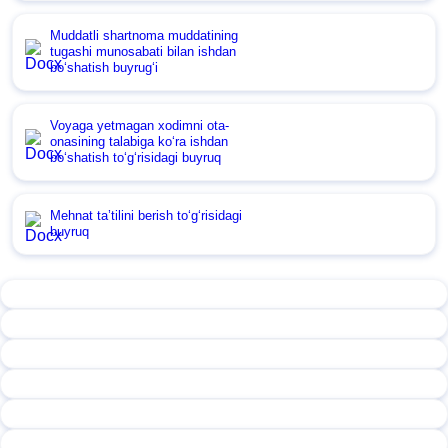
Muddatli shartnoma muddatining
tugashi munosabati bilan ishdan
boʻshatish buyrugʻi
Voyaga yetmagan хodimni ota-
onasining talabiga koʻra ishdan
boʻshatish toʻgʻrisidagi buyruq
Mehnat ta’tilini berish toʻgʻrisidagi
buyruq