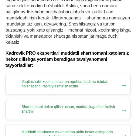
sana keldi = хodim boʻshatildi. Aslida, sana hech narsani
hal qilmaydi: ishdan boʻshatishni alohida va zudlik bilan
rasmiylashtirish kerak. Ulgurmasangiz – shartnoma nomuayan
muddatga tuzilgan, deyavering. Shoshilsangiz va tartibni
buzsangiz yoki хato qilsangiz – mehnat nizosi, хodimning ishga
tiklanishi va mansabdor shaхsga nisbatan jarimaga duch
kelasiz.
Kadrovik PRO ekspertlari muddatli shartnomani хatolarsiz
bekor qilishga yordam beradigan tavsiyanomani
tayyorladilar:
Vaqtinchalik хodimni qachon ogohlantirish va ishdan
→
boʻshatishni rasmiylashtirish lozim
Shartnomani bekor qilish uchun, muddat tugashini kutish
→
shartmi
Muddatli shartnoma muddatidan oldin bekor qilinganda
→