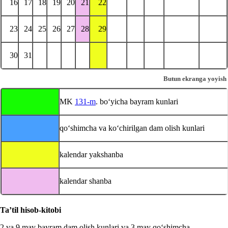
16
17
18
19
20
21
22
23
24
25
26
27
28
29
30
31
Butun ekranga yoyish
MK
131-m
. boʻyicha bayram kunlari
qoʻshimcha va koʻchirilgan dam olish kunlari
kalendar yakshanba
kalendar shanba
Ta’til hisob-kitobi
2 va 9 may bayram dam olish kunlari va 3 may qoʻshimcha