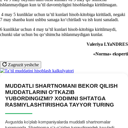
ishlanmaydigan kun ta’til davomiyligini hisoblashga kiritilmagan.
4 may 5 kunliklar uchun ta’til kunlari hisob-kitobiga kiritiladi, negaki
7 may shanba kuni ushbu sanaga koʻchiriladi va ish kuni sanaladi.
6 kunliklar uchun 4 may ta’til kunlari hisob-kitobiga kiritilmaydi,
chunki ular uchun bu qoʻshimcha ishlanmaydigan kunlar.
Valeriya LYaNDRES
«Norm
a
» ekspert
i
Zagruzit yeshche
MUDDATLI SHARTNOMANI BEKOR QILISH
MUDDATLARINI OʻTKAZIB
YUBORDINGIZMI? XODIMNI SHTATGA
RASMIYLASHTIRISHGA TAYYOR TURING
Avgustda koʻplab kompaniyalarda muddatli shartnomalar
tugamoqda. Shartnoma oʻz-oʻzidan tugaydigandek tuyuladi: