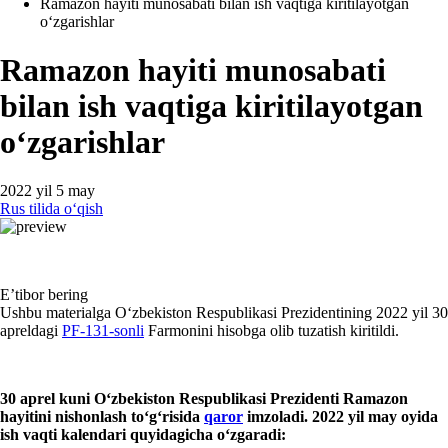
Ramazon hayiti munosabati bilan ish vaqtiga kiritilayotgan
oʻzgarishlar
Ramazon hayiti munosabati
bilan ish vaqtiga kiritilayotgan
oʻzgarishlar
2022 yil 5 may
Rus tilida oʻqish
E’tibor bering
Ushbu materialga Oʻzbekiston Respublikasi Prezidentining 2022 yil 30
apreldagi
PF-131-sonli
Farmonini hisobga olib tuzatish kiritildi.
30 aprel
kuni Oʻzbekiston Respublikasi
Prezident
i Ramazon
hayitini nishonlash toʻgʻrisida
qaror
imzoladi. 2022
yil may oyida
ish vaqti kalendari quyidagicha oʻzgaradi
: