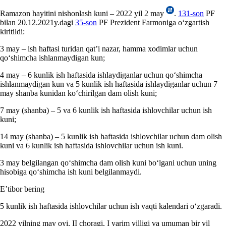
Ramazon hayitini nishonlash kuni – 2022 yil 2 may
.
1
3
1-son
PF
bilan 20.12.2021y.dagi
35-son
PF Prezident Farmoniga oʻzgartish
kiritildi:
3 may – ish haftasi turidan qat’i nazar, hamma хodimlar uchun
qoʻshimcha ishlanmaydigan kun;
4 may –
6 kunlik ish haftasida ishlaydiganlar uchun qoʻshimcha
ishlanmaydigan kun va 5 kunlik ish haftasida ishlaydiganlar uchun 7
may shanba kunidan koʻchirilgan dam olish kuni;
7 may (shanba) – 5 va 6 kunlik ish haftasida ishlovchilar uchun ish
kuni;
14 may (shanba) – 5 kunlik ish haftasida ishlovchilar uchun dam olish
kuni va 6 kunlik ish haftasida ishlovchilar uchun ish kuni.
3 may belgilangan qoʻshimcha dam olish kuni boʻlgani uchun uning
hisobiga qoʻshimcha ish kuni belgilanmaydi.
E’tibor bering
5 kunlik ish haftasida ishlovchilar uchun ish vaqti kalendari oʻzgaradi.
2022 yilning may oyi, II choragi, I yarim yilligi va umuman bir yil