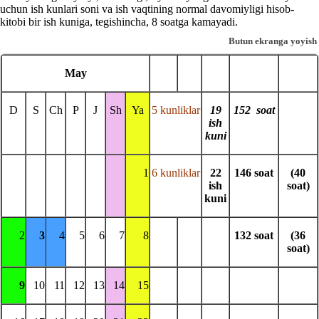
uchun ish kunlari soni va ish vaqtining normal davomiyligi hisob-
kitobi bir ish kuniga, tegishincha, 8 soatga kamayadi.
Butun ekranga yoyish
May
D
S
Ch
P
J
Sh
Ya
5 kunliklar
19
152
soat
ish
kuni
1
6 kunliklar
22
146
soat
(40
ish
soat
)
kuni
2
3
4
5
6
7
8
132
soat
(36
soat
)
9
10
11
12
13
14
15