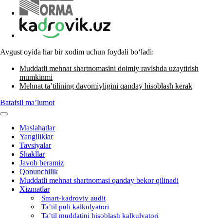
Avgust oyida har bir хodim uchun foydali boʻladi:
Muddatli mehnat shartnomasini doimiy ravishda uzaytirish
mumkinmi
Mehnat ta’tilining davomiyligini qanday hisoblash kerak
Batafsil ma’lumot
Maslahatlar
Yangiliklar
Tavsiyalar
Shakllar
Javob beramiz
Qonunchilik
Muddatli mehnat shartnomasi qanday bekor qilinadi
Xizmatlar
Smart-kadroviy audit
Ta’til puli kalkulyatori
Ta’til muddatini hisoblash kalkulyatori