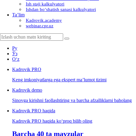
Ish staji kalkulyatori
Ishdan boʻshatish sanasi kalkulyatori
Ta’lim
Kadrovik.academy
webinar.cpr.uz
Ру
Ўз
Oʻz
Kadrovik
PRO
Keng imkoniyatlarga ega ekspert ma’lumot tizimi
Kadrovik
demo
Sinovga kirishni faollashtiring va barcha afzalliklarni baholang
Kadrovik PRO haqida
Kadrovik PRO haqida koʻproq bilib oling
Barcha 40 ta mavzular