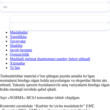
Maslahatlar
Yangiliklar
Tavsiyalar
Shakllar
Javob beramiz
Qonunchilik
Muddatli mehnat shartnomasi qanday bekor qilinadi
Xizmatlar
Ta’lim
Tushuntirishlar material e’lon qilingan paytda amalda boʻlgan
normalarni hisobga olgan holda tayyorlangan va ekspertlar fikrini aks
ettiradi. Yakuniy qarorni foydalanuvchi aniq vaziyatlarni hisobga olgan
holda mustaqil ravishda qabul qiladi.
Sayt «NORMA» MChJ tomonidan ishlab chiqilgan.
Kontentni yaratishda “Kadrlar boʻyicha maslahatchi” EMT,