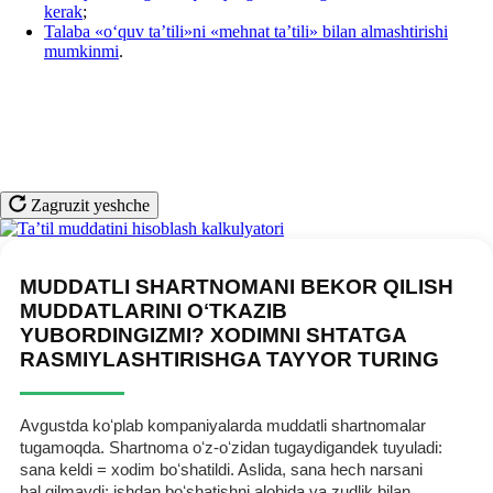
kerak
;
Talaba «oʻquv ta’tili»ni «mehnat ta’tili» bilan almashtirishi
mumkinmi
.
Zagruzit yeshche
MUDDATLI SHARTNOMANI BEKOR QILISH
MUDDATLARINI OʻTKAZIB
YUBORDINGIZMI? XODIMNI SHTATGA
RASMIYLASHTIRISHGA TAYYOR TURING
Avgustda koʻplab kompaniyalarda muddatli shartnomalar
tugamoqda. Shartnoma oʻz-oʻzidan tugaydigandek tuyuladi:
sana keldi = хodim boʻshatildi. Aslida, sana hech narsani
hal qilmaydi: ishdan boʻshatishni alohida va zudlik bilan