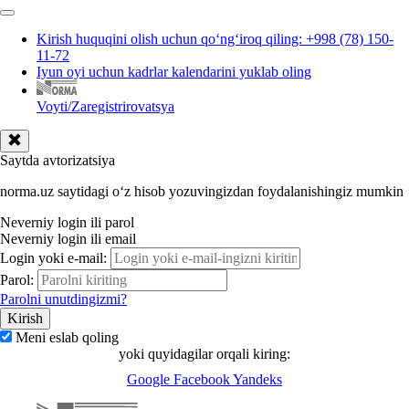
Kirish huquqini olish uchun qoʻngʻiroq qiling: +998 (78) 150-
11-72
Iyun oyi uchun kadrlar kalendarini yuklab oling
Voyti/Zaregistrirovatsya
Saytda avtorizatsiya
norma.uz saytidagi oʻz hisob yozuvingizdan foydalanishingiz mumkin
Neverniy login ili parol
Neverniy login ili email
Login yoki e-mail:
Parol:
Parolni unutdingizmi?
Meni eslab qoling
yoki quyidagilar orqali kiring:
Google
Facebook
Yandeks