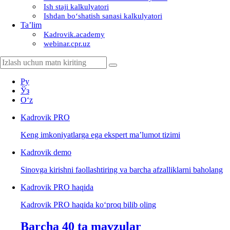
Ish staji kalkulyatori
Ishdan boʻshatish sanasi kalkulyatori
Ta’lim
Kadrovik.academy
webinar.cpr.uz
Ру
Ўз
Oʻz
Kadrovik
PRO
Keng imkoniyatlarga ega ekspert ma’lumot tizimi
Kadrovik
demo
Sinovga kirishni faollashtiring va barcha afzalliklarni baholang
Kadrovik PRO haqida
Kadrovik PRO haqida koʻproq bilib oling
Barcha 40 ta mavzular