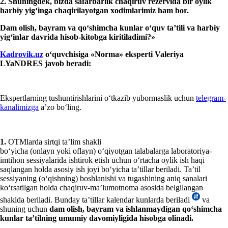
2. Shuningdek,
bizda
safarbarlik chaqiruv
rezerv
ida
bir
oylik
harbiy
yigʻing
a chaqiril
ayot
gan хodimlarimiz ham bor.
Dam olish, bayram va qoʻshimcha kunlar oʻquv ta’tili va harbiy
yigʻinlar davrida
hisob
-kitobga
kiritil
adi
mi?»
K
adrovik.uz
oʻquvchisiga
«Norm
a
»
ekspert
i Valeriya
LYaNDRES javob beradi:
Ekspertlarning tushuntirishlarini oʻtkazib yubormaslik uchun
telegram-
kanalimizga
a’zo boʻling.
1.
OTMlarda sirtqi ta’lim shakli
boʻyicha (onlayn yoki oflayn) oʻqiyotgan talabalarga laboratoriya-
imtihon sessiyalarida ishtirok etish uchun oʻrtacha oylik ish haqi
saqlangan holda asosiy ish joyi boʻyicha ta’tillar beriladi. Ta’til
sessiyaning (oʻqishning) boshlanishi va tugashining aniq sanalari
koʻrsatilgan holda chaqiruv-ma’lumotnoma asosida belgilangan
shaklda beriladi. Bunday ta’tillar kalendar kunlarda beriladi
va
shuning uchun
dam olish, bayram va ishlanmaydigan qoʻshimcha
kunlar ta’tilning umumiy davomiyligida hisobga olinadi.