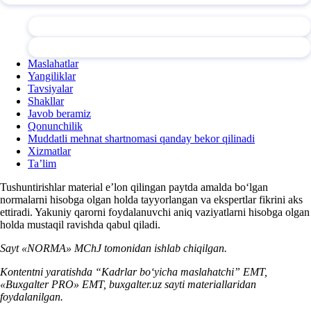
Maslahatlar
Yangiliklar
Tavsiyalar
Shakllar
Javob beramiz
Qonunchilik
Muddatli mehnat shartnomasi qanday bekor qilinadi
Xizmatlar
Ta’lim
Tushuntirishlar material e’lon qilingan paytda amalda boʻlgan
normalarni hisobga olgan holda tayyorlangan va ekspertlar fikrini aks
ettiradi. Yakuniy qarorni foydalanuvchi aniq vaziyatlarni hisobga olgan
holda mustaqil ravishda qabul qiladi.
Sayt «NORMA» MChJ tomonidan ishlab chiqilgan.
Kontentni yaratishda “Kadrlar boʻyicha maslahatchi” EMT,
«Buxgalter PRO» EMT, buxgalter.uz sayti materiallaridan
foydalanilgan.