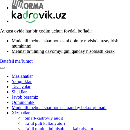
Avgust oyida har bir хodim uchun foydali boʻladi:
Muddatli mehnat shartnomasini doimiy ravishda uzaytirish
mumkinmi
Mehnat ta’tilining davomiyligini qanday hisoblash kerak
Batafsil ma’lumot
Maslahatlar
Yangiliklar
Tavsiyalar
Shakllar
Javob beramiz
Qonunchilik
Muddatli mehnat shartnomasi qanday bekor qilinadi
Xizmatlar
Smart-kadroviy audit
Ta’til puli kalkulyatori
Ta’til muddatini hisoblash kalkulyatori