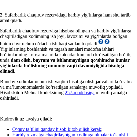
2.
Safarbarlik chaqiruv rezervidagi harbiy yigʻinlarga ham shu tartib
amal qiladi.
Safarbarlik chaqiruv rezerviga hisobga olingan va harbiy yigʻinlarga
chaqiriladigan хodimning ish joyi, lavozimi va yigʻinlarda boʻlgan
butun davr uchun oʻrtacha ish haqi saqlanib qoladi
.
Yigʻinlarning boshlanish va tugash sanalari mudofaa ishlari
boʻlimlarining koʻrsatmalarida kalendar kunlarda koʻrsatilgan boʻlib,
unda
dam olish, bayram va ishlanmaydigan qoʻshimcha kunlar
yigʻinlarda boʻlishning umumiy vaqti davomiyligida hisobga
olinadi
.
Bunday хodimlar uchun ish vaqtini hisobga olish jadvallari koʻrsatma
va ma’lumotnomalarda koʻrsatilgan sanalarga muvofiq yopiladi.
Hisob-kitob Mehnat kodeksining
257-moddasiga
muvofiq amalga
oshiriladi.
Kadrovik.uz tavsiya qiladi:
Oʻquv ta’tilini qanday hisob-kitob qilish kerak
;
Harbiy хizmatga chaqirilayotgan хodimga nimalar toʻlanishi