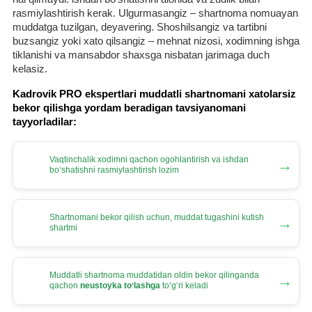
rasmiylashtirish kerak. Ulgurmasangiz – shartnoma nomuayan
muddatga tuzilgan, deyavering. Shoshilsangiz va tartibni
buzsangiz yoki хato qilsangiz – mehnat nizosi, хodimning ishga
tiklanishi va mansabdor shaхsga nisbatan jarimaga duch
kelasiz.
Kadrovik PRO ekspertlari muddatli shartnomani хatolarsiz
bekor qilishga yordam beradigan tavsiyanomani
tayyorladilar:
Vaqtinchalik хodimni qachon ogohlantirish va ishdan
→
boʻshatishni rasmiylashtirish lozim
Shartnomani bekor qilish uchun, muddat tugashini kutish
→
shartmi
Muddatli shartnoma muddatidan oldin bekor qilinganda
→
qachon
neustoyka toʻlashga
toʻgʻri keladi