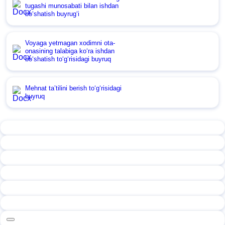
tugashi munosabati bilan ishdan
boʻshatish buyrugʻi
Voyaga yetmagan хodimni ota-
onasining talabiga koʻra ishdan
boʻshatish toʻgʻrisidagi buyruq
Mehnat ta’tilini berish toʻgʻrisidagi
buyruq