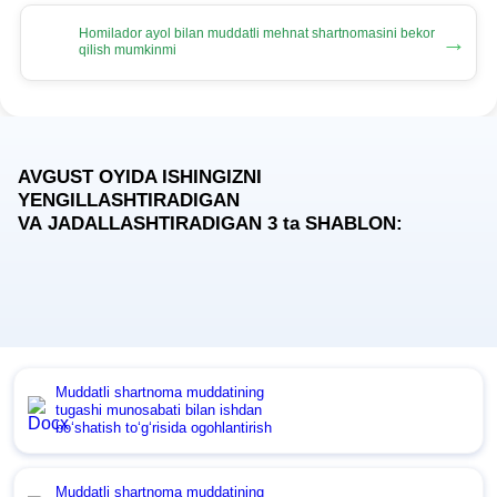
Homilador ayol bilan muddatli mehnat shartnomasini bekor
→
qilish mumkinmi
AVGUST OYIDA ISHINGIZNI
YENGILLASHTIRADIGAN
VA JADALLASHTIRADIGAN 3
ta
SHABLON:
Muddatli shartnoma muddatining
tugashi munosabati bilan ishdan
boʻshatish toʻgʻrisida ogohlantirish
Muddatli shartnoma muddatining