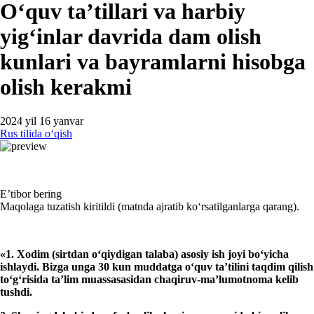
Oʻquv ta’tillari va harbiy
yigʻinlar davrida dam olish
kunlari va bayramlarni hisobga
olish kerakmi
2024 yil 16 yanvar
Rus tilida oʻqish
E’tibor bering
Maqolaga tuzatish kiritildi (matnda ajratib koʻrsatilganlarga qarang).
«1. Xodim (
sirtdan oʻqiydigan
talaba) asosiy ish joyi
boʻyicha
ishlaydi. Bi
z
ga
unga
30 kun
muddatga
oʻq
uv
ta’tilini
taqdim qilish
toʻgʻrisida
ta’lim muassasasidan chaqiruv
-ma’lumot
noma
kelib
tushdi
.