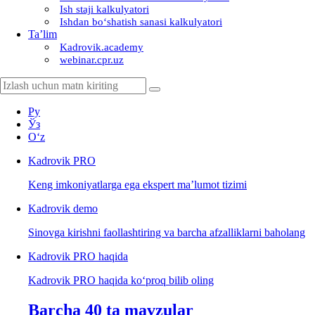
Ish staji kalkulyatori
Ishdan boʻshatish sanasi kalkulyatori
Ta’lim
Kadrovik.academy
webinar.cpr.uz
Ру
Ўз
Oʻz
Kadrovik
PRO
Keng imkoniyatlarga ega ekspert ma’lumot tizimi
Kadrovik
demo
Sinovga kirishni faollashtiring va barcha afzalliklarni baholang
Kadrovik PRO haqida
Kadrovik PRO haqida koʻproq bilib oling
Barcha 40 ta mavzular