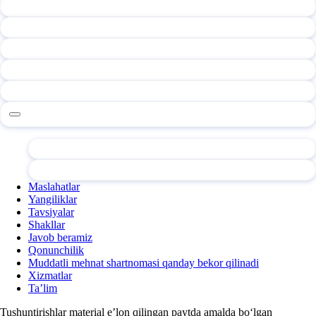
Maslahatlar
Yangiliklar
Tavsiyalar
Shakllar
Javob beramiz
Qonunchilik
Muddatli mehnat shartnomasi qanday bekor qilinadi
Xizmatlar
Ta’lim
Tushuntirishlar material e’lon qilingan paytda amalda boʻlgan