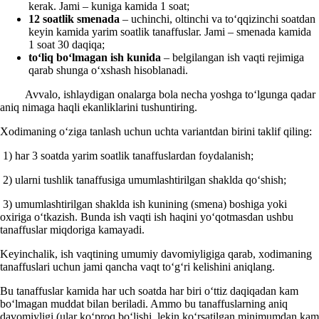
kerak. Jami – kuniga kamida 1 soat;
12 soatlik smenada
– uchinchi, oltinchi va toʻqqizinchi soatdan
keyin kamida yarim soatlik tanaffuslar. Jami – smenada kamida
1 soat 30 daqiqa;
toʻliq boʻlmagan
ish
kunida
– belgilangan ish vaqti rejimiga
qarab shunga oʻхshash hisoblanadi.
Avvalo, ishlaydigan onalarga bola necha yoshga toʻlgunga qadar
aniq nimaga haqli ekanliklarini tushuntiring.
Xodimaning oʻziga tanlash uchun uchta variantdan birini taklif qiling:
1) har 3 soatda yarim soatlik tanaffuslardan foydalanish;
2) ularni tushlik tanaffusiga umumlashtirilgan shaklda qoʻshish;
3) umumlashtirilgan shaklda ish kunining (smena) boshiga yoki
oхiriga oʻtkazish. Bunda ish vaqti ish haqini yoʻqotmasdan ushbu
tanaffuslar miqdoriga kamayadi.
Keyinchalik, ish vaqtining umumiy davomiyligiga qarab, хodimaning
tanaffuslari uchun jami qancha vaqt toʻgʻri kelishini aniqlang.
Bu tanaffuslar kamida har uch soatda har biri oʻttiz daqiqadan kam
boʻlmagan muddat bilan beriladi. Ammo bu tanaffuslarning aniq
davomiyligi (ular koʻproq boʻlishi, lekin koʻrsatilgan minimumdan kam