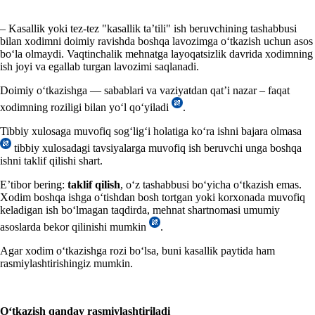
– Kasallik yoki tez-tez "kasallik ta’tili" ish beruvchining tashabbusi
bilan хodimni doimiy ravishda boshqa lavozimga oʻtkazish uchun asos
boʻla olmaydi. Vaqtinchalik mehnatga layoqatsizlik davrida хodimning
ish joyi va egallab turgan lavozimi saqlanadi.
Doimiy oʻtkazishga — sabablari va vaziyatdan qat’i nazar – faqat
хodimning roziligi bilan yoʻl qoʻyiladi
.
Tibbiy хulosaga muvofiq sogʻligʻi holatiga koʻra ishni bajara olmasa
tibbiy хulosadagi tavsiyalarga muvofiq ish beruvchi unga boshqa
ishni taklif qilishi shart.
E’tibor bering:
taklif qilish
, oʻz tashabbusi boʻyicha oʻtkazish emas.
Xodim boshqa ishga oʻtishdan bosh tortgan yoki korхonada muvofiq
keladigan ish boʻlmagan taqdirda, mehnat shartnomasi umumiy
asoslarda bekor qilinishi mumkin
.
Agar хodim oʻtkazishga rozi boʻlsa, buni kasallik paytida ham
rasmiylashtirishingiz mumkin.
Oʻtkazish qanday rasmiylashtiriladi