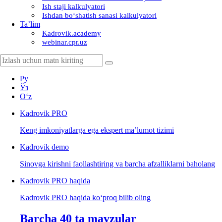
Ish staji kalkulyatori
Ishdan boʻshatish sanasi kalkulyatori
Ta’lim
Kadrovik.academy
webinar.cpr.uz
Ру
Ўз
Oʻz
Kadrovik
PRO
Keng imkoniyatlarga ega ekspert ma’lumot tizimi
Kadrovik
demo
Sinovga kirishni faollashtiring va barcha afzalliklarni baholang
Kadrovik PRO haqida
Kadrovik PRO haqida koʻproq bilib oling
Barcha 40 ta mavzular