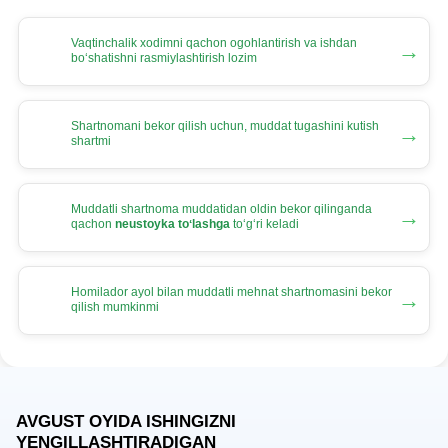
Vaqtinchalik хodimni qachon ogohlantirish va ishdan
→
boʻshatishni rasmiylashtirish lozim
Shartnomani bekor qilish uchun, muddat tugashini kutish
→
shartmi
Muddatli shartnoma muddatidan oldin bekor qilinganda
→
qachon
neustoyka toʻlashga
toʻgʻri keladi
Homilador ayol bilan muddatli mehnat shartnomasini bekor
→
qilish mumkinmi
AVGUST OYIDA ISHINGIZNI
YENGILLASHTIRADIGAN