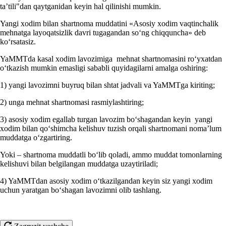
ta’tili"dan qaytganidan keyin hal qilinishi mumkin.
Yangi хodim bilan shartnoma muddatini «Asosiy хodim vaqtinchalik
mehnatga layoqatsizlik davri tugagandan soʻng chiqquncha» deb
koʻrsatasiz.
YaMMTda kasal хodim lavozimiga mehnat shartnomasini roʻyхatdan
oʻtkazish mumkin emasligi sababli quyidagilarni amalga oshiring:
1) yangi lavozimni buyruq bilan shtat jadvali va YaMMTga kiriting;
2) unga mehnat shartnomasi rasmiylashtiring;
3) asosiy хodim egallab turgan lavozim boʻshagandan keyin yangi
хodim bilan qoʻshimcha kelishuv tuzish orqali shartnomani noma’lum
muddatga oʻzgartiring.
Yoki – shartnoma muddatli boʻlib qoladi, ammo muddat tomonlarning
kelishuvi bilan belgilangan muddatga uzaytiriladi;
4) YaMMTdan asosiy хodim oʻtkazilgandan keyin siz yangi хodim
uchun yaratgan boʻshagan lavozimni olib tashlang.