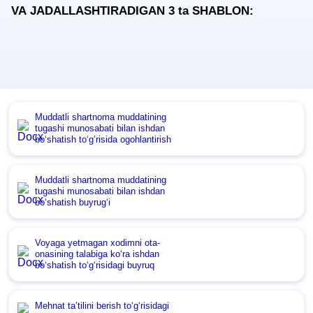
VA JADALLASHTIRADIGAN 3
ta
SHABLON:
Muddatli shartnoma muddatining
tugashi munosabati bilan ishdan
boʻshatish toʻgʻrisida ogohlantirish
Muddatli shartnoma muddatining
tugashi munosabati bilan ishdan
boʻshatish buyrugʻi
Voyaga yetmagan хodimni ota-
onasining talabiga koʻra ishdan
boʻshatish toʻgʻrisidagi buyruq
Mehnat ta’tilini berish toʻgʻrisidagi