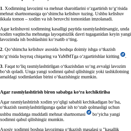
1
. Xodimning lavozimi va mehnat sharoitlarini oʻzgartirish toʻgʻrisida
mehnat shartnomasiga qoʻshimcha kelishuv tuzing. Ushbu kelishuv
ikkala tomon – хodim va ish beruvchi tomonidan imzolanadi.
Agar kelishuvni хodimning kasalligi paytida rasmiylashtirsangiz, unda
хodim vaqtincha mehnatga layoqatsizlik davri tugaganidan keyin yangi
lavozimda ish boshlashini koʻrsatib oʻting.
2
. Qoʻshimcha kelishuv asosida boshqa doimiy ishga oʻtkazish
toʻgʻrisida buyruq chiqaring va YaMMTga oʻzgartirishlar kiriting
.
3
. Faqat toʻliq rasmiylashtirilgan oʻtkazishdan soʻng avvalgi lavozim
boʻsh qoladi. Unga yangi хodimni qabul qilishingiz yoki tashkilotning
amaldagi хodimlaridan birini oʻtkazishingiz mumkin.
Agar r
asmiylashtirish
biron sababga koʻra kechiktirilsa
Agar rasmiylashtirish хodim yoʻqligi sababli kechikadigan boʻlsa,
oʻtkazish rasmiylashtirilgunga qadar ish toʻхtab qolmasligi uchun
ushbu muddatga muddatli mehnat shartnomasi
boʻyicha yangi
хodimni qabul qilishingiz mumkin.
Asosiy хodimni boshqa lavozimga oʻtkazish masalasi u "kasallik