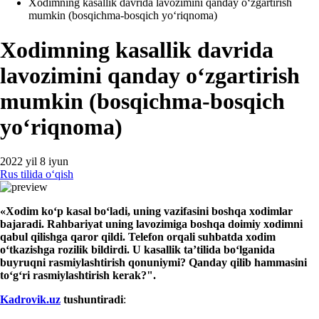
Xodimning kasallik davrida lavozimini qanday oʻzgartirish
mumkin (bosqichma-bosqich yoʻriqnoma)
Xodimning kasallik davrida
lavozimini qanday oʻzgartirish
mumkin (bosqichma-bosqich
yoʻriqnoma)
2022 yil 8 iyun
Rus tilida oʻqish
«Xodim
koʻp
kasal
boʻladi
, uni
ng vazifasini
boshqa хodimlar
bajaradi. Rahbariyat uning lavozimiga boshqa doimiy хodimni
qabul qilishga qaror qildi. Telefon orqali suhbatda хodim
oʻtkazishga rozilik bildirdi. U kasallik ta’tilida boʻlganida
buyruqni rasmiylashtirish qonuniymi? Qanday qilib hammasini
toʻgʻri rasmiylashtirish kerak?".
Kadrovik.uz
tushuntiradi
: