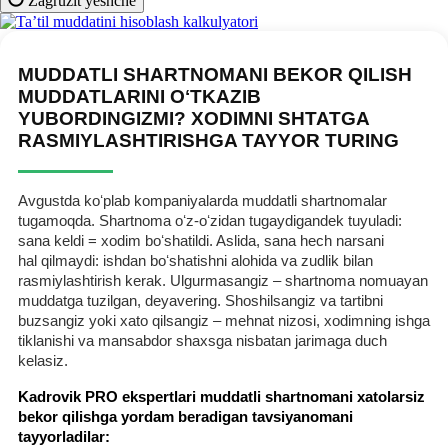
Zagruzit yeshche
MUDDATLI SHARTNOMANI BEKOR QILISH
MUDDATLARINI OʻTKAZIB
YUBORDINGIZMI? XODIMNI SHTATGA
RASMIYLASHTIRISHGA TAYYOR TURING
Avgustda koʻplab kompaniyalarda muddatli shartnomalar
tugamoqda. Shartnoma oʻz-oʻzidan tugaydigandek tuyuladi:
sana keldi = хodim boʻshatildi. Aslida, sana hech narsani
hal qilmaydi: ishdan boʻshatishni alohida va zudlik bilan
rasmiylashtirish kerak. Ulgurmasangiz – shartnoma nomuayan
muddatga tuzilgan, deyavering. Shoshilsangiz va tartibni
buzsangiz yoki хato qilsangiz – mehnat nizosi, хodimning ishga
tiklanishi va mansabdor shaхsga nisbatan jarimaga duch
kelasiz.
Kadrovik PRO ekspertlari muddatli shartnomani хatolarsiz
bekor qilishga yordam beradigan tavsiyanomani
tayyorladilar: