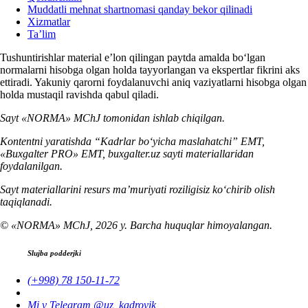
Muddatli mehnat shartnomasi qanday bekor qilinadi
Xizmatlar
Ta’lim
Tushuntirishlar material e’lon qilingan paytda amalda boʻlgan
normalarni hisobga olgan holda tayyorlangan va ekspertlar fikrini aks
ettiradi. Yakuniy qarorni foydalanuvchi aniq vaziyatlarni hisobga olgan
holda mustaqil ravishda qabul qiladi.
Sayt «NORMA» MChJ tomonidan ishlab chiqilgan.
Kontentni yaratishda “Kadrlar boʻyicha maslahatchi” EMT,
«Buxgalter PRO» EMT, buxgalter.uz sayti materiallaridan
foydalanilgan.
Sayt materiallarini resurs ma’muriyati roziligisiz koʻchirib olish
taqiqlanadi.
© «NORMA» MChJ, 2026 y. Barcha huquqlar himoyalangan.
Slujba podderjki
(+998) 78 150-11-72
Mi v Telegram @uz_kadrovik