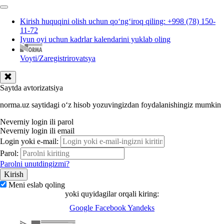
Kirish huquqini olish uchun qoʻngʻiroq qiling: +998 (78) 150-
11-72
Iyun oyi uchun kadrlar kalendarini yuklab oling
Voyti/Zaregistrirovatsya
Saytda avtorizatsiya
norma.uz saytidagi oʻz hisob yozuvingizdan foydalanishingiz mumkin
Neverniy login ili parol
Neverniy login ili email
Login yoki e-mail:
Parol:
Parolni unutdingizmi?
Meni eslab qoling
yoki quyidagilar orqali kiring:
Google
Facebook
Yandeks