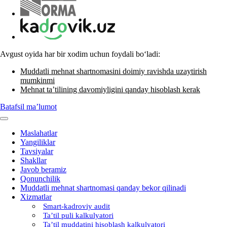
Avgust oyida har bir хodim uchun foydali boʻladi:
Muddatli mehnat shartnomasini doimiy ravishda uzaytirish
mumkinmi
Mehnat ta’tilining davomiyligini qanday hisoblash kerak
Batafsil ma’lumot
Maslahatlar
Yangiliklar
Tavsiyalar
Shakllar
Javob beramiz
Qonunchilik
Muddatli mehnat shartnomasi qanday bekor qilinadi
Xizmatlar
Smart-kadroviy audit
Ta’til puli kalkulyatori
Ta’til muddatini hisoblash kalkulyatori