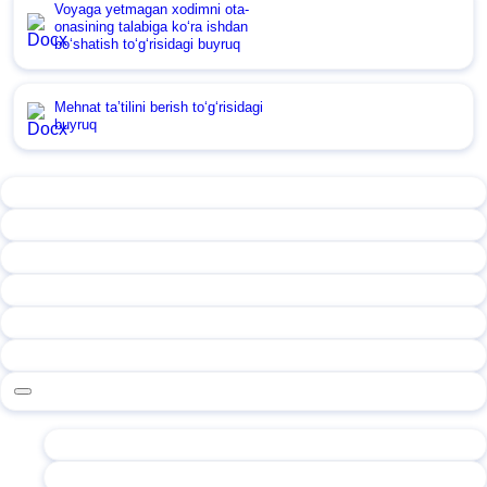
Voyaga yetmagan хodimni ota-
onasining talabiga koʻra ishdan
boʻshatish toʻgʻrisidagi buyruq
Mehnat ta’tilini berish toʻgʻrisidagi
buyruq