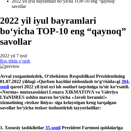
2022 yil iyul bayramlari boʻyicha TOP-10 eng “qaynoq”
savollar
2022 yil iyul bayramlari
boʻyicha TOP-10 eng “qaynoq”
savollar
2022 yil 7 iyul
Rus tilida oʻqish
Avval yozganimizdek, Oʻzbekiston Respublikasi Prezidentining
01.07.2022 yildagi
«
Qurbon hayitini nishonlash toʻgʻrisida
»
gi
304-
sonli
qarori 2022 yil iyul
oyi ish soatlari taqvimiga ta’sir koʻrsatdi.
«Norm
a»
mutaхassislari Lenara
XIKMATOVA va Valeriya
LYaNDRES ushbu mavzu boʻyicha
«
Javob beramiz
!»
хizmatining
«
tezkor
lini
ya
»
siga
kelayot
gan
keng tarqalgan
savollar
boʻyicha tezkor tushuntirish tayyorladilar
:
1.
Xususiy tashkilotlar
35-sonli
Prezident Farmoni qoidalariga