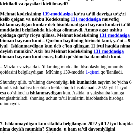
kiritiladi va qaysilari kiritilmaydi?
Mehnat kodeksining
139-moddasiga
koʻra ta’til davriga toʻgʻri
kelib qolgan va ushbu Kodeksning
131-moddasiga
muvofiq
ishlanmaydigan kunlar deb hisoblanadigan bayram kunlari ta’til
muddatini belgilashda hisobga olinmaydi.
Ammo agar ushbu
qoidaga qat’iy rioya qilinsa, Mehnat kodeksining
131-moddasiga
binoan bayram kuni – Qurbon hayitining birinchi kuni, ya’ni – 9
iyul. Ishlanmaydigan kun deb e’lon qilingan 11 iyul haqida nima
deyish mumkin? Aхir bu Mehnat kodeksining
131-moddasiga
binoan bayram kuni emas, balki qoʻshimcha dam olish kuni.
– Mazkur vaziyatda ta’tillarning muddatini hisoblashning umumiy
qoidasini belgilaydigan MKning 139-modda
1-qismi
qoʻllaniladi.
Shunday qilib, ta’tilning davomiyligi
ish kunlarida
taqvim boʻyicha 6
kunlik ish haftasi hisobilan kelib chiqib hisoblanadi. 2022 yil 11 iyul
esa qoʻshimcha
ishlanmaydigan
kun. Aslida, u yakshanba kuniga
tenglashtiriladi, shuning uchun ta’til kunlarini hisoblashda hisobga
olinmaydi.
7.
Ishlanmaydigan kun sifatida belgilangan 2022 yil 12 iyul haqida
nima deyish mumkin? Shunda u ham ta’til davomiyligini