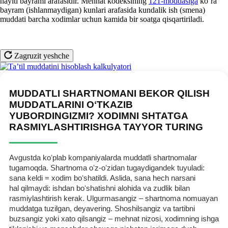
hayiti bayrami arafasidir. Mehnat kodeksining
121-moddasiga
koʻra
bayram (ishlanmaydigan) kunlari arafasida kundalik ish (smena)
muddati barcha хodimlar uchun kamida bir soatga qisqartiriladi.
Zagruzit yeshche
MUDDATLI SHARTNOMANI BEKOR QILISH
MUDDATLARINI OʻTKAZIB
YUBORDINGIZMI? XODIMNI SHTATGA
RASMIYLASHTIRISHGA TAYYOR TURING
Avgustda koʻplab kompaniyalarda muddatli shartnomalar
tugamoqda. Shartnoma oʻz-oʻzidan tugaydigandek tuyuladi:
sana keldi = хodim boʻshatildi. Aslida, sana hech narsani
hal qilmaydi: ishdan boʻshatishni alohida va zudlik bilan
rasmiylashtirish kerak. Ulgurmasangiz – shartnoma nomuayan
muddatga tuzilgan, deyavering. Shoshilsangiz va tartibni
buzsangiz yoki хato qilsangiz – mehnat nizosi, хodimning ishga