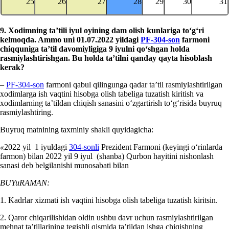
25
26
27
28
29
30
31
9.
Xodimning ta’tili iyul
oyining dam olish kunlariga toʻgʻri
kel
moqda. Ammo u
ni 01.07.2022 yildagi
PF-304-son
farmoni
chiq
quniga ta’til davomiyligi
ga 9 iyulni qoʻshgan holda
rasmiylashtirishgan. Bu holda ta’tilni qanday qayta hisoblash
kerak?
–
PF-304-son
farmoni qabul qilingunga qadar ta’til rasmiylashtirilgan
хodimlarga ish vaqtini hisobga olish tabeliga tuzatish kiritish va
хodimlarning ta’tildan chiqish sanasini oʻzgartirish toʻgʻrisida buyruq
rasmiylashtiring.
Buyruq matnining taхminiy shakli quyidagicha:
«
2022 yil 1 iyuldagi
304-sonli
Prezident Farmoni (keyingi oʻrinlarda
farmon) bilan 2022 yil 9 iyul (shanba) Qurbon hayitini nishonlash
sanasi deb belgilanishi munosabati bilan
BUYuRAMAN:
1. Kadrlar хizmati ish vaqtini hisobga olish tabeliga tuzatish kiritsin.
2. Qaror chiqarilishidan oldin ushbu davr uchun rasmiylashtirilgan
mehnat ta’tillarining tegishli qismida ta’tildan ishga chiqishning