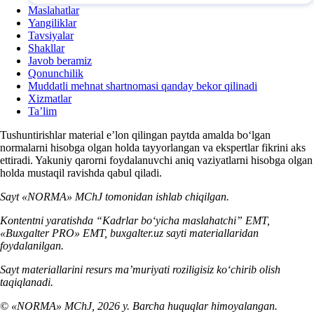
Maslahatlar
Yangiliklar
Tavsiyalar
Shakllar
Javob beramiz
Qonunchilik
Muddatli mehnat shartnomasi qanday bekor qilinadi
Xizmatlar
Ta’lim
Tushuntirishlar material e’lon qilingan paytda amalda boʻlgan
normalarni hisobga olgan holda tayyorlangan va ekspertlar fikrini aks
ettiradi. Yakuniy qarorni foydalanuvchi aniq vaziyatlarni hisobga olgan
holda mustaqil ravishda qabul qiladi.
Sayt «NORMA» MChJ tomonidan ishlab chiqilgan.
Kontentni yaratishda “Kadrlar boʻyicha maslahatchi” EMT,
«Buxgalter PRO» EMT, buxgalter.uz sayti materiallaridan
foydalanilgan.
Sayt materiallarini resurs ma’muriyati roziligisiz koʻchirib olish
taqiqlanadi.
© «NORMA» MChJ, 2026 y. Barcha huquqlar himoyalangan.