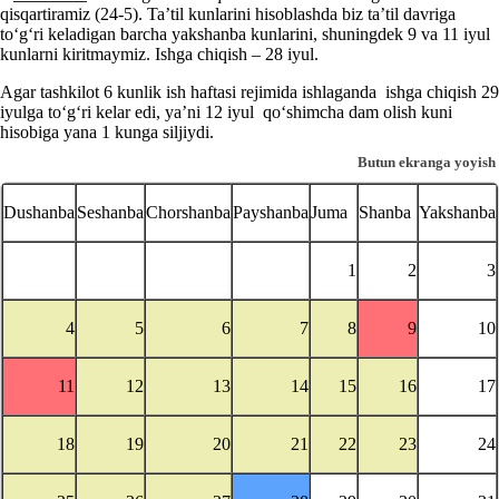
qisqartiramiz (24-5). Ta’til kunlarini hisoblashda biz ta’til davriga
toʻgʻri keladigan barcha yakshanba kunlarini, shuningdek 9 va 11 iyul
kunlarni kiritmaymiz. Ishga chiqish – 28 iyul.
Agar tashkilot 6 kunlik ish haftasi rejimida ishlaganda ishga chiqish 29
iyulga toʻgʻri kelar edi, ya’ni 12 iyul qoʻshimcha dam olish kuni
hisobiga yana 1 kunga siljiydi.
Butun ekranga yoyish
Dushanba
Seshanba
Chorshanba
Payshanba
Juma
Shanba
Yakshanba
1
2
3
4
5
6
7
8
9
10
11
12
13
14
15
16
17
18
19
20
21
22
23
24