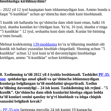
hisoblashga kiritilmaydimi?
– 2022 yil 12 iyul haqiqatan ham ishlanmaydigan kun. Ammo bunda u
faqat "6 kunliklar" uchun qoʻshimcha dam olish kuni hisoblanadi.
5 kunlik ish haftasida bu qoʻshimcha dam olish kuni emas, balki 16
iyul, shanba kunidan koʻchirilgan kun. Ya’ni, 16 iyul, shanba oʻrniga
"5 kunliklar " 12 iyul, seshanba kuni dam oladi. Kunlar bir-birining
oʻrnini bosadi.
Mehnat kodeksining
139-moddasiga
koʻra ta’tillarning muddati olti
kunlik ish haftasi yuzasidan hisoblab chiqariladi. Shuning uchun "5
kunliklar" uchun 12 iyul kuni ta’til davomiyligini hisoblashga
kiritilgan, ammo "6-kunliklar" uchun kiritilmagan.
8.
Xodimning ta’tili 2022 yil 4 iyulda boshlanadi. Tashkilot
PF-35-
son
qoidalariga amal qiladi
va qoʻshimcha
ishlanmaydigan
kunlarga belgilangan ta’til muddatini qisqartiradi. Xodim
ta’tilining davomiyligi
– 24 ish kuni. Tashkilotning ish
rejimi
- "5
kun
lik”. Qoʻshimcha dam olish kunlarini hisobga olgan holda
ta’til kunlari sonini qanday toʻgʻri hisoblash va ishga
chiqish
sanasini belgilash kerak?
–
PF-35-son
farmonga muvofiq 24 ish kunini 19 kungacha