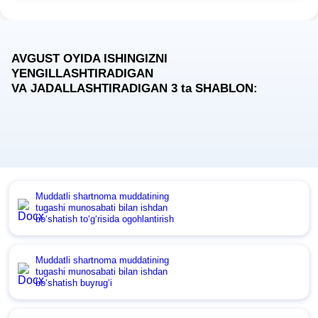
AVGUST OYIDA ISHINGIZNI
YENGILLASHTIRADIGAN
VA JADALLASHTIRADIGAN 3
ta
SHABLON:
Muddatli shartnoma muddatining
tugashi munosabati bilan ishdan
boʻshatish toʻgʻrisida ogohlantirish
Muddatli shartnoma muddatining
tugashi munosabati bilan ishdan
boʻshatish buyrugʻi