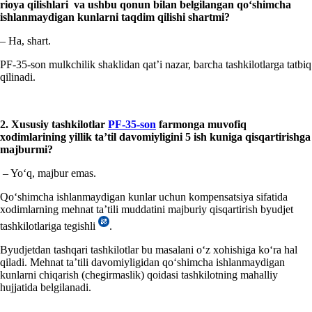
rioya qilishlari va ushbu qonun bilan belgilangan qoʻshimcha
ishlanmaydigan kunlarni taqdim qilishi shartmi?
– Ha, shart.
PF-35-son mulkchilik shaklidan qat’i nazar, barcha tashkilotlarga tatbiq
qilinadi.
2. Xususiy tashkilotlar
PF-35-son
farmonga muvofiq
хodimlarining yillik ta’til davomiyligini 5 ish kuniga qisqartirishga
majburmi?
– Yoʻq, majbur emas.
Qoʻshimcha ishlanmaydigan kunlar uchun kompensatsiya sifatida
хodimlarning mehnat ta’tili muddatini majburiy qisqartirish byudjet
tashkilotlariga tegishli
.
Byudjetdan tashqari tashkilotlar bu masalani oʻz хohishiga koʻra hal
qiladi. Mehnat ta’tili davomiyligidan qoʻshimcha ishlanmaydigan
kunlarni chiqarish (chegirmaslik) qoidasi tashkilotning mahalliy
hujjatida belgilanadi.