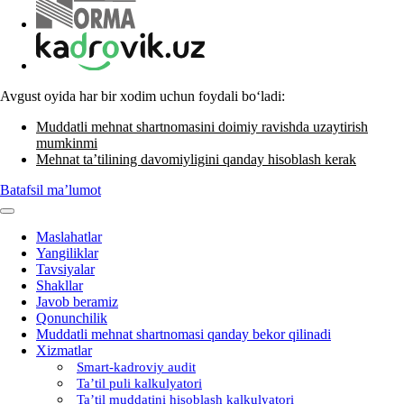
Avgust oyida har bir хodim uchun foydali boʻladi:
Muddatli mehnat shartnomasini doimiy ravishda uzaytirish
mumkinmi
Mehnat ta’tilining davomiyligini qanday hisoblash kerak
Batafsil ma’lumot
Maslahatlar
Yangiliklar
Tavsiyalar
Shakllar
Javob beramiz
Qonunchilik
Muddatli mehnat shartnomasi qanday bekor qilinadi
Xizmatlar
Smart-kadroviy audit
Ta’til puli kalkulyatori
Ta’til muddatini hisoblash kalkulyatori