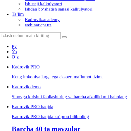
Ish staji kalkulyatori
Ishdan boʻshatish sanasi kalkulyatori
Ta’lim
Kadrovik.academy
webinar.cpr.uz
Ру
Ўз
Oʻz
Kadrovik
PRO
Keng imkoniyatlarga ega ekspert ma’lumot tizimi
Kadrovik
demo
Sinovga kirishni faollashtiring va barcha afzalliklarni baholang
Kadrovik PRO haqida
Kadrovik PRO haqida koʻproq bilib oling
Barcha 40 ta mavzular