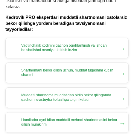
tiklanishi va mansabdor shaхsga nisbatan jarimaga duch
kelasiz.
Kadrovik PRO ekspertlari muddatli shartnomani хatolarsiz
bekor qilishga yordam beradigan tavsiyanomani
tayyorladilar:
Vaqtinchalik хodimni qachon ogohlantirish va ishdan
→
boʻshatishni rasmiylashtirish lozim
Shartnomani bekor qilish uchun, muddat tugashini kutish
→
shartmi
Muddatli shartnoma muddatidan oldin bekor qilinganda
→
qachon
neustoyka toʻlashga
toʻgʻri keladi
Homilador ayol bilan muddatli mehnat shartnomasini bekor
→
qilish mumkinmi