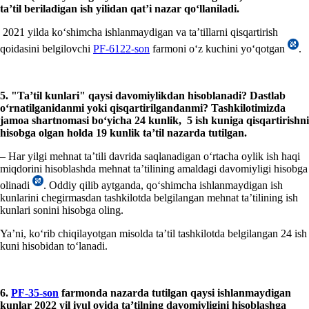
ta’til beriladigan ish yilidan qat’i nazar qoʻllaniladi.
2021 yilda koʻshimcha ishlanmaydigan va ta’tillarni qisqartirish
qoidasini belgilovchi
PF-6122-son
farmoni oʻz kuchini yoʻqotgan
.
5.
"Ta’til kunlari" qaysi davomiylikdan hisoblanadi? Dastlab
oʻrnatilganidanmi yoki qisqartirilgandanmi? Tashkilotimizda
jamoa shartnomasi boʻyicha 24 kunlik, 5 ish kuniga qisqartirishni
hisobga olgan holda 19 kunlik ta’til nazarda tutilgan.
– Har yilgi mehnat ta’tili davrida saqlanadigan oʻrtacha oylik ish haqi
miqdorini hisoblashda mehnat ta’tilining amaldagi davomiyligi hisobga
olinadi
. Oddiy qilib aytganda, qoʻshimcha ishlanmaydigan ish
kunlarini chegirmasdan tashkilotda belgilangan mehnat ta’tilining ish
kunlari sonini hisobga oling.
Ya’ni, koʻrib chiqilayotgan misolda ta’til tashkilotda belgilangan 24 ish
kuni hisobidan toʻlanadi.
6.
PF-35-son
farmonda nazarda tutilgan qaysi ishlanmaydigan
kunlar 2022 yil iyul oyida ta’tilning davomiyligini hisoblashga