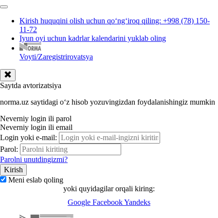
Kirish huquqini olish uchun qoʻngʻiroq qiling: +998 (78) 150-
11-72
Iyun oyi uchun kadrlar kalendarini yuklab oling
Voyti/Zaregistrirovatsya
Saytda avtorizatsiya
norma.uz saytidagi oʻz hisob yozuvingizdan foydalanishingiz mumkin
Neverniy login ili parol
Neverniy login ili email
Login yoki e-mail:
Parol:
Parolni unutdingizmi?
Meni eslab qoling
yoki quyidagilar orqali kiring:
Google
Facebook
Yandeks