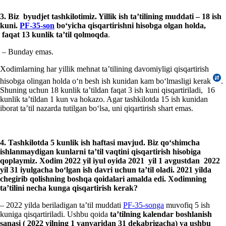
3.
Biz
byudjet tashkiloti
miz. Yillik ish ta’tilining muddati
–
18 ish
kuni.
PF-35
-son
boʻyicha qisqartirishni hisobga olgan holda,
faqat 13 kunlik ta’til qol
moqda
.
– Bunday emas.
Xodimlarning har yillik mehnat ta’tilining davomiyligi qisqartirish
hisobga olingan holda oʻn besh ish kunidan kam boʻlmasligi kerak
.
Shuning uchun 18 kunlik ta’tildan faqat 3 ish kuni qisqartiriladi, 16
kunlik ta’tildan 1 kun va hokazo. Agar tashkilotda 15 ish kunidan
iborat ta’til nazarda tutilgan boʻlsa, uni qiqartirish shart emas.
4.
Tashkilotda 5 kunlik ish haftasi mavjud. Biz qoʻshimcha
ishla
nmaydigan kunlar
ni ta’til vaqti
ni qisqartirish hisobiga
qoplaymiz. Xodim 2022 yil iyul
oyida 2021 yil
1 avgustdan 2022
yil 31
iyulgacha
boʻlgan ish davri uchun ta’til oladi. 2021 yilda
chegirib qolishning boshqa qoidalari amalda
edi. Xodimning
ta’tilini necha kunga
qisqartirish kerak?
– 2022 yilda beriladigan ta’til muddati
PF-35-songa
muvofiq 5 ish
kuniga qisqartiriladi. Ushbu qoida
ta’tilning kalendar boshlanish
sanasi ( 2022 yilning 1 yanvaridan 31 dekabrigacha) va ushbu