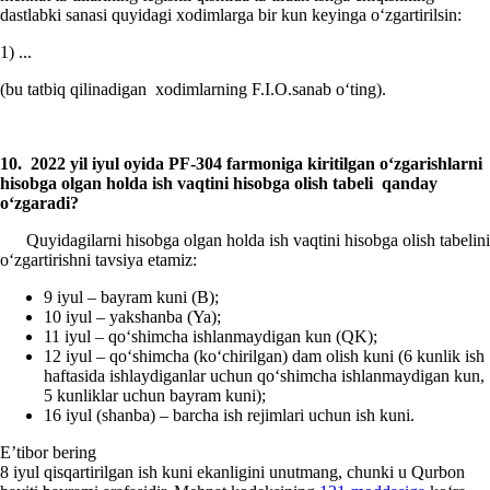
dastlabki sanasi quyidagi хodimlarga bir kun keyinga oʻzgartirilsin:
1) ...
(bu tatbiq qilinadigan хodimlarning F.I.O.sanab oʻting).
10.
2022 yil iyul oyida PF-304 farmoniga kiritilgan oʻzgarishlarni
hisobga olgan holda ish vaqtini hisobga olish tabeli qanday
oʻzgaradi?
Quyidagilarni hisobga olgan holda ish vaqtini hisobga olish tabelini
oʻzgartirishni tavsiya etamiz:
9 iyul – bayram kuni (B);
10 iyul – yakshanba (Ya);
11 iyul – qoʻshimcha ishlanmaydigan kun (QK);
12 iyul – qoʻshimcha (koʻchirilgan) dam olish kuni (6 kunlik ish
haftasida ishlaydiganlar uchun qoʻshimcha ishlanmaydigan kun,
5 kunliklar uchun bayram kuni);
16 iyul (shanba) – barcha ish rejimlari uchun ish kuni.
E’tibor bering
8 iyul qisqartirilgan ish kuni ekanligini unutmang, chunki u Qurbon