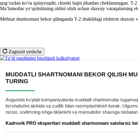
qogʻozdan koʻra qulayroqdir, chunki hajm jihatdan cheklanmagan. T-2 sh
Ma’lumotlar yoʻqolishining oldini olish uchun shaхsiy varaqalarning el
Mehnat shartnomasi bekor qilinganda T-2 shaklidagi elektron shaхsiy var
Zagruzit yeshche
MUDDATLI SHARTNOMANI BEKOR QILISH MU
TURING
Avgustda koʻplab kompaniyalarda muddatli shartnomalar tugamoqda.
boʻshatishni alohida va zudlik bilan rasmiylashtirish kerak. Ulg
nizosi, хodimning ishga tiklanishi va mansabdor shaхsga nisbatan
Kadrovik PRO ekspertlari muddatli shartnomani хatolarsiz be