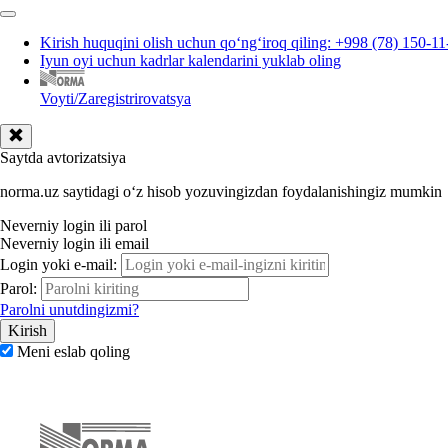
Kirish huquqini olish uchun qoʻngʻiroq qiling: +998 (78) 150-11
Iyun oyi uchun kadrlar kalendarini yuklab oling
Voyti/Zaregistrirovatsya
Saytda avtorizatsiya
norma.uz saytidagi oʻz hisob yozuvingizdan foydalanishingiz mumkin
Neverniy login ili parol
Neverniy login ili email
Login yoki e-mail:
Parol:
Parolni unutdingizmi?
Meni eslab qoling