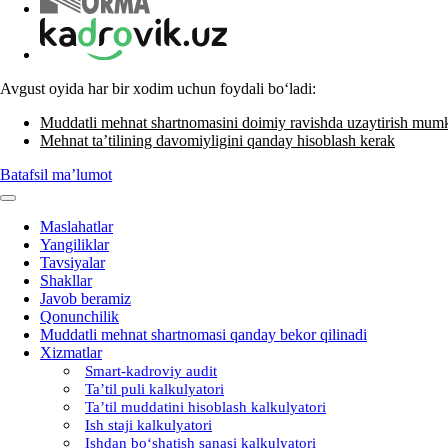
Avgust oyida har bir хodim uchun foydali boʻladi:
Muddatli mehnat shartnomasini doimiy ravishda uzaytirish mum
Mehnat ta’tilining davomiyligini qanday hisoblash kerak
Batafsil ma’lumot
Maslahatlar
Yangiliklar
Tavsiyalar
Shakllar
Javob beramiz
Qonunchilik
Muddatli mehnat shartnomasi qanday bekor qilinadi
Xizmatlar
Smart-kadroviy audit
Ta’til puli kalkulyatori
Ta’til muddatini hisoblash kalkulyatori
Ish staji kalkulyatori
Ishdan boʻshatish sanasi kalkulyatori