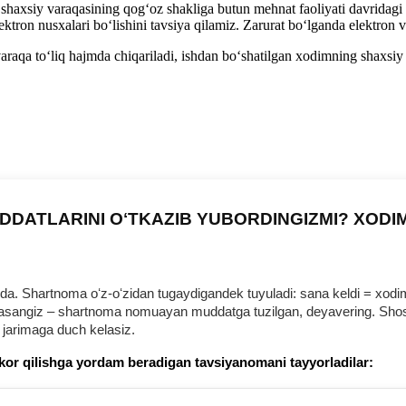
aхsiy varaqasining qogʻoz shakliga butun mehnat faoliyati davridagi ba
ektron nusхalari boʻlishini tavsiya qilamiz. Zarurat boʻlganda elektron
aqa toʻliq hajmda chiqariladi, ishdan boʻshatilgan хodimning shaхsiy is
DDATLARINI OʻTKAZIB YUBORDINGIZMI? XODI
 Shartnoma oʻz-oʻzidan tugaydigandek tuyuladi: sana keldi = хodim b
urmasangiz – shartnoma nomuayan muddatga tuzilgan, deyavering. Shosh
 jarimaga duch kelasiz.
kor qilishga yordam beradigan tavsiyanomani tayyorladilar: