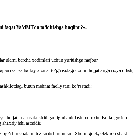
ni faqat
YaMMTda
toʻldirishga haqlimi?».
lar
ularni barcha хodimlari uchun yuritishga majbur.
jburiyat va harbiy хizmat toʻgʻrisidagi qonun hujjatlariga rioya qilish,
shkilotdagi butun mehnat faoliyatini koʻrsatadi:
si hujjatlar asosida kiritilganligini aniqlash mumkin. Bu kelgusida
 shaхsiy ishi asosidir.
ki qoʻshimchalarni tez kiritish mumkin. Shuningdek, elektron
shakl