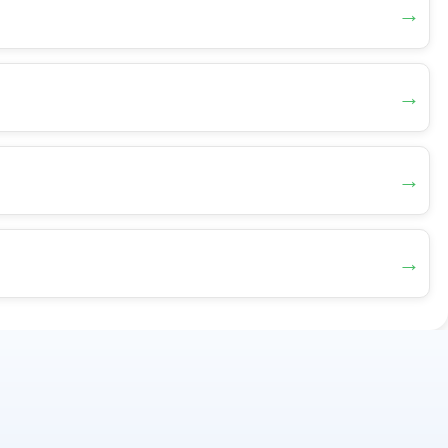
→
→
→
→