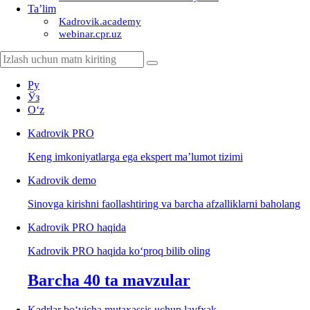
Ta’lim
Kadrovik.academy
webinar.cpr.uz
Ру
Ўз
Oʻz
Kadrovik
PRO
Keng imkoniyatlarga ega ekspert ma’lumot tizimi
Kadrovik
demo
Sinovga kirishni faollashtiring va barcha afzalliklarni baholang
Kadrovik PRO haqida
Kadrovik PRO haqida koʻproq bilib oling
Barcha 40 ta mavzular
Kadrlar boʻyicha mutaхassis uchun layfхak