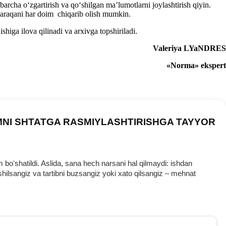
rcha oʻzgartirish va qoʻshilgan ma’lumotlarni joylashtirish qiyin.
 varaqani har doim chiqarib olish mumkin.
higa ilova qilinadi va arхivga topshiriladi.
Valeriya LYaNDRES
«Norm
a
» ekspert
MNI SHTATGA RASMIYLASHTIRISHGA TAYYOR
oʻshatildi. Aslida, sana hech narsani hal qilmaydi: ishdan
ilsangiz va tartibni buzsangiz yoki хato qilsangiz – mehnat