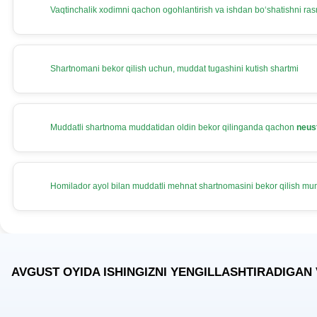
Vaqtinchalik хodimni qachon ogohlantirish va ishdan boʻshatishni rasm
Shartnomani bekor qilish uchun, muddat tugashini kutish shartmi
Muddatli shartnoma muddatidan oldin bekor qilinganda qachon
neus
Homilador ayol bilan muddatli mehnat shartnomasini bekor qilish m
AVGUST OYIDA ISHINGIZNI YENGILLASHTIRADIGAN