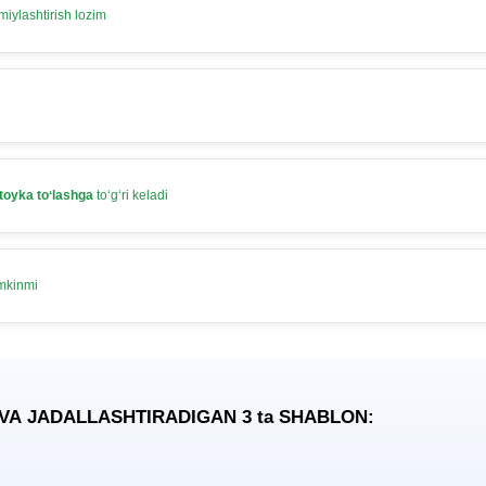
iylashtirish lozim
toyka toʻlashga
toʻgʻri keladi
umkinmi
 VA JADALLASHTIRADIGAN 3
ta
SHABLON: