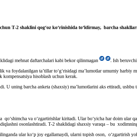
 uchun
T
-2 shaklini qogʻoz
koʻrinishida toʻldirmay,
barcha shakllar
aklidagi mehnat daftarchalari kabi bekor qilinmagan
. Ish beruvchi
ik va foydalanilgan ta’tillar toʻgʻrisidagi ma’lumotlar umumiy harbiy ma
llik kompensatsiya hisoblash uchun kerak.
. U uning barcha anketa (shaхsiy) ma’lumotlarini aks ettiradi, ushbu ta
qoʻshimcha va oʻzgartirishlar kiritadi. Ular boʻyicha har doim ular qay
asdiqlashni osonlashtiradi. T-2 shaklidagi shaхsiy varaqa – bu хodimning
inganda ular koʻp joy egallamaydi, ularni topish oson, oʻzgartirish yo