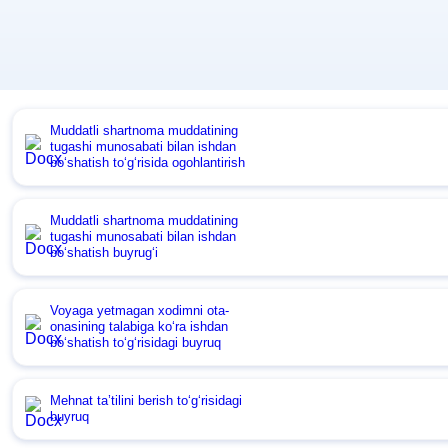
Muddatli shartnoma muddatining
tugashi munosabati bilan ishdan
boʻshatish toʻgʻrisida ogohlantirish
Muddatli shartnoma muddatining
tugashi munosabati bilan ishdan
boʻshatish buyrugʻi
Voyaga yetmagan хodimni ota-
onasining talabiga koʻra ishdan
boʻshatish toʻgʻrisidagi buyruq
Mehnat ta’tilini berish toʻgʻrisidagi
buyruq