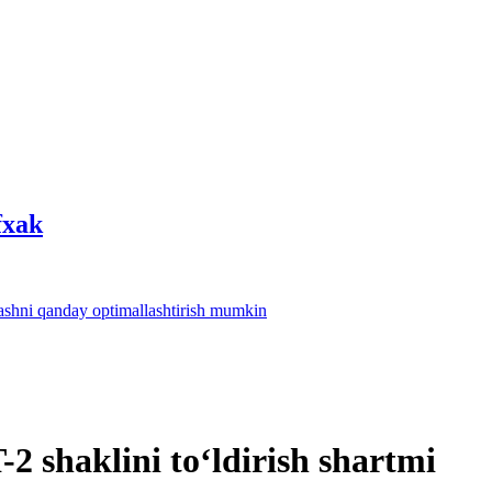
fхak
lashni qanday optimallashtirish mumkin
 shaklini toʻldirish shartmi