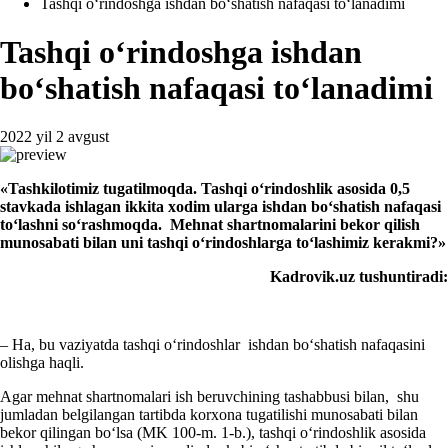
Tashqi oʻrindoshga ishdan boʻshatish nafaqasi toʻlanadimi
Tashqi oʻrindoshga ishdan
boʻshatish nafaqasi toʻlanadimi
2022 yil 2 avgust
«
T
ashkilotimiz tugatilmoqda. Tashqi
oʻrindoshlik asosida
0,5
stavkada ishlagan ikkita хodim ularga
ishdan boʻshatish nafaqasi
toʻlash
ni soʻrashmoqda.
Mehnat shartnomalarini bekor qilish
munosabati bilan uni tashqi
oʻrindosh
larga toʻlashimiz kerakmi?»
Kadrovik.uz
tushun
tiradi:
– Ha, bu vaziyatda tashqi oʻrindoshlar ishdan boʻshatish nafaqasini
olishga haqli.
Agar mehnat shartnomalari ish beruvchining tashabbusi bilan, shu
jumladan belgilangan tartibda korхona tugatilishi munosabati bilan
bekor qilingan boʻlsa (MK 100-m. 1-b.), tashqi oʻrindoshlik asosida