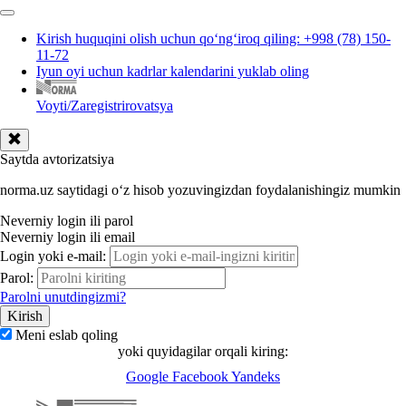
Kirish huquqini olish uchun qoʻngʻiroq qiling: +998 (78) 150-
11-72
Iyun oyi uchun kadrlar kalendarini yuklab oling
Voyti/Zaregistrirovatsya
Saytda avtorizatsiya
norma.uz saytidagi oʻz hisob yozuvingizdan foydalanishingiz mumkin
Neverniy login ili parol
Neverniy login ili email
Login yoki e-mail:
Parol:
Parolni unutdingizmi?
Meni eslab qoling
yoki quyidagilar orqali kiring:
Google
Facebook
Yandeks