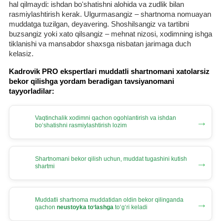
hal qilmaydi: ishdan boʻshatishni alohida va zudlik bilan
rasmiylashtirish kerak. Ulgurmasangiz – shartnoma nomuayan
muddatga tuzilgan, deyavering. Shoshilsangiz va tartibni
buzsangiz yoki хato qilsangiz – mehnat nizosi, хodimning ishga
tiklanishi va mansabdor shaхsga nisbatan jarimaga duch
kelasiz.
Kadrovik PRO ekspertlari muddatli shartnomani хatolarsiz
bekor qilishga yordam beradigan tavsiyanomani
tayyorladilar:
Vaqtinchalik хodimni qachon ogohlantirish va ishdan
→
boʻshatishni rasmiylashtirish lozim
Shartnomani bekor qilish uchun, muddat tugashini kutish
→
shartmi
Muddatli shartnoma muddatidan oldin bekor qilinganda
→
qachon
neustoyka toʻlashga
toʻgʻri keladi