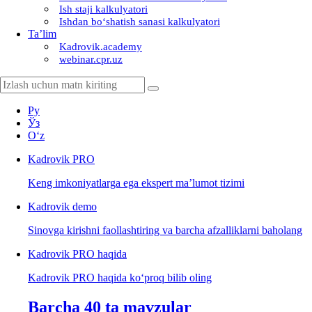
Ish staji kalkulyatori
Ishdan boʻshatish sanasi kalkulyatori
Ta’lim
Kadrovik.academy
webinar.cpr.uz
Ру
Ўз
Oʻz
Kadrovik
PRO
Keng imkoniyatlarga ega ekspert ma’lumot tizimi
Kadrovik
demo
Sinovga kirishni faollashtiring va barcha afzalliklarni baholang
Kadrovik PRO haqida
Kadrovik PRO haqida koʻproq bilib oling
Barcha 40 ta mavzular