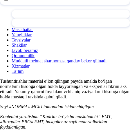
Maslahatlar
Yangiliklar
Tavsiyalar
Shakllar
Javob beramiz
Qonunchilik
Muddatli mehnat shartnomasi qanday bekor qilinadi
Xizmatlar
Ta’lim
Tushuntirishlar material e’lon qilingan paytda amalda boʻlgan
normalarni hisobga olgan holda tayyorlangan va ekspertlar fikrini aks
ettiradi. Yakuniy qarorni foydalanuvchi aniq vaziyatlarni hisobga olgan
holda mustaqil ravishda qabul qiladi.
Sayt «NORMA» MChJ tomonidan ishlab chiqilgan.
Kontentni yaratishda “Kadrlar boʻyicha maslahatchi” EMT,
«Buxgalter PRO» EMT, buxgalter.uz sayti materiallaridan
foydalanilgan.