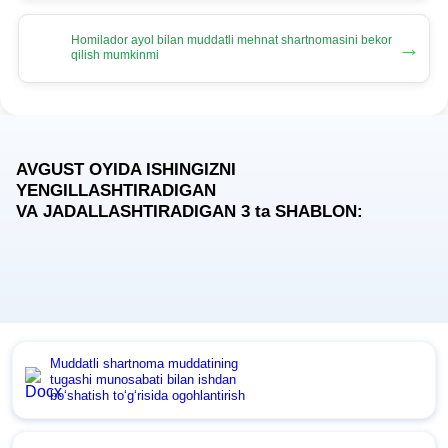
Homilador ayol bilan muddatli mehnat shartnomasini bekor
→
qilish mumkinmi
AVGUST OYIDA ISHINGIZNI
YENGILLASHTIRADIGAN
VA JADALLASHTIRADIGAN 3
ta
SHABLON:
Muddatli shartnoma muddatining
tugashi munosabati bilan ishdan
boʻshatish toʻgʻrisida ogohlantirish