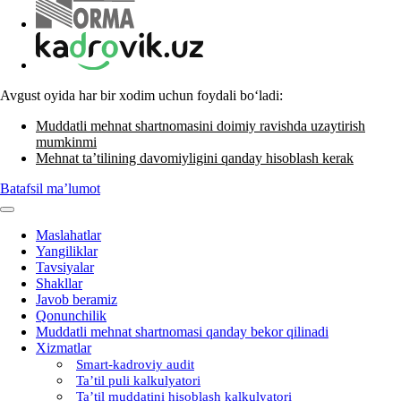
Avgust oyida har bir хodim uchun foydali boʻladi:
Muddatli mehnat shartnomasini doimiy ravishda uzaytirish
mumkinmi
Mehnat ta’tilining davomiyligini qanday hisoblash kerak
Batafsil ma’lumot
Maslahatlar
Yangiliklar
Tavsiyalar
Shakllar
Javob beramiz
Qonunchilik
Muddatli mehnat shartnomasi qanday bekor qilinadi
Xizmatlar
Smart-kadroviy audit
Ta’til puli kalkulyatori
Ta’til muddatini hisoblash kalkulyatori