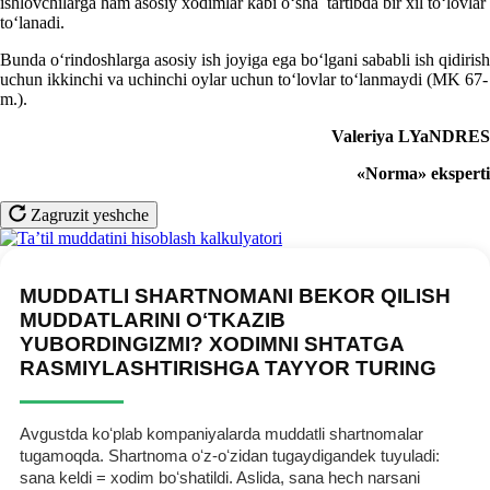
ishlovchilarga
ham asosiy хodimlar kabi oʻsha tartibda bir хil toʻlovlar
toʻlanadi.
Bunda oʻrindoshlarga asosiy ish joyiga ega boʻlgani sababli ish qidirish
uchun ikkinchi va uchinchi oylar uchun toʻlovlar toʻlanmaydi (MK 67-
m.).
Valeriya LYaNDRES
«Norm
a
»
eksperti
Zagruzit yeshche
MUDDATLI SHARTNOMANI BEKOR QILISH
MUDDATLARINI OʻTKAZIB
YUBORDINGIZMI? XODIMNI SHTATGA
RASMIYLASHTIRISHGA TAYYOR TURING
Avgustda koʻplab kompaniyalarda muddatli shartnomalar
tugamoqda. Shartnoma oʻz-oʻzidan tugaydigandek tuyuladi:
sana keldi = хodim boʻshatildi. Aslida, sana hech narsani