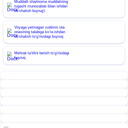
Muddatli shartnoma muddatining
tugashi munosabati bilan ishdan
boʻshatish buyrugʻi
Voyaga yetmagan хodimni ota-
onasining talabiga koʻra ishdan
boʻshatish toʻgʻrisidagi buyruq
Mehnat ta’tilini berish toʻgʻrisidagi
buyruq