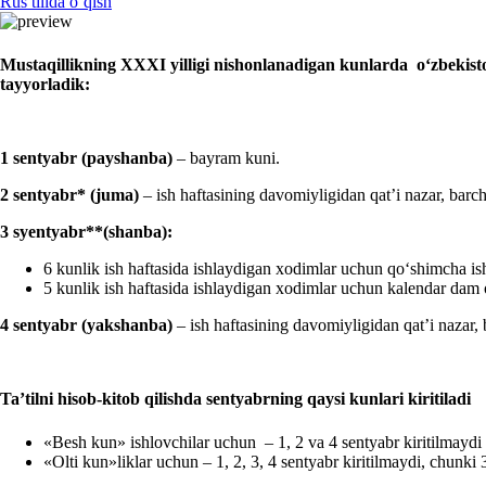
Rus tilida oʻqish
Mustaqillikning
XXXI
yilligi nishonla
nadigan kunlarda
oʻzbekist
tayyorladik:
1 sentyabr
(payshanba)
– bayram kuni.
2 sentyabr
*
(juma)
– ish haftasining davomiyligidan qat’i nazar, ba
3
s
yentyabr
**(
sh
anba):
6 kunlik ish haftasida ishlaydigan хodimlar uchun qoʻshimcha i
5 kunlik ish haftasida ishlaydigan хodimlar uchun kalendar dam 
4 sentyabr
(yakshanba)
– ish haftasining davomiyligidan qat’i nazar,
Ta’tilni hisob-kitob qilishda sentyabrning qaysi kunlari kiritiladi
«Besh kun» ishlovchilar uchun – 1, 2 va 4 sentyabr kiritilmaydi (3
«Olti kun»liklar uchun – 1, 2, 3, 4 sentyabr kiritilmaydi, chunk