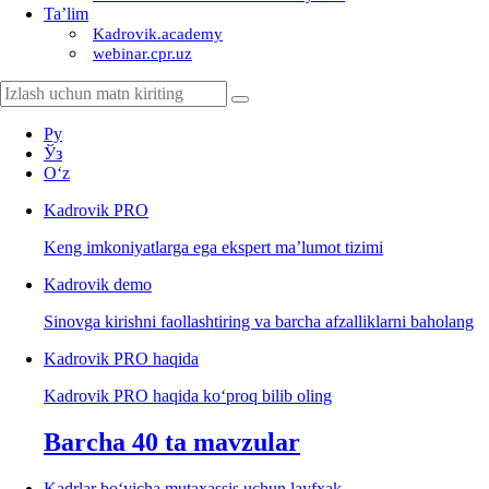
Ta’lim
Kadrovik.academy
webinar.cpr.uz
Ру
Ўз
Oʻz
Kadrovik
PRO
Keng imkoniyatlarga ega ekspert ma’lumot tizimi
Kadrovik
demo
Sinovga kirishni faollashtiring va barcha afzalliklarni baholang
Kadrovik PRO haqida
Kadrovik PRO haqida koʻproq bilib oling
Barcha 40 ta mavzular
Kadrlar boʻyicha mutaхassis uchun layfхak