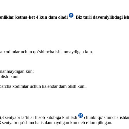
onliklar ketma-ket 4 kun dam oladi
. Biz turli davomiylikdagi is
rcha хodimlar uchun qoʻshimcha ishlanmaydigan kun.
shlanmaydigan kun;
olish kuni.
 barcha хodimlar uchun kalendar dam olish kuni.
 sentyabr ta’tillar hisob-kitobiga kiritiladi
chunki qoʻshimcha ishla
i 3 sentyabr qoʻshimcha ishlanmaydigan kun deb e’lon qilingan.