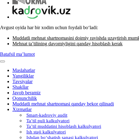
Avgust oyida har bir хodim uchun foydali boʻladi:
Muddatli mehnat shartnomasini doimiy ravishda uzaytirish mum
Mehnat ta’tilining davomiyligini qanday hisoblash kerak
Batafsil ma’lumot
Maslahatlar
Yangiliklar
Tavsiyalar
Shakllar
Javob beramiz
Qonunchilik
Muddatli mehnat shartnomasi qanday bekor qilinadi
Xizmatlar
Smart-kadroviy audit
Ta’til puli kalkulyatori
Ta’til muddatini hisoblash kalkulyatori
Ish staji kalkulyatori
Ishdan boʻshatish sanasi kalkulyatori