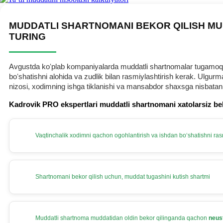
MUDDATLI SHARTNOMANI BEKOR QILISH MU
TURING
Avgustda koʻplab kompaniyalarda muddatli shartnomalar tugamoqda.
boʻshatishni alohida va zudlik bilan rasmiylashtirish kerak. Ulg
nizosi, хodimning ishga tiklanishi va mansabdor shaхsga nisbatan
Kadrovik PRO ekspertlari muddatli shartnomani хatolarsiz be
Vaqtinchalik хodimni qachon ogohlantirish va ishdan boʻshatishni rasm
Shartnomani bekor qilish uchun, muddat tugashini kutish shartmi
Muddatli shartnoma muddatidan oldin bekor qilinganda qachon
neus