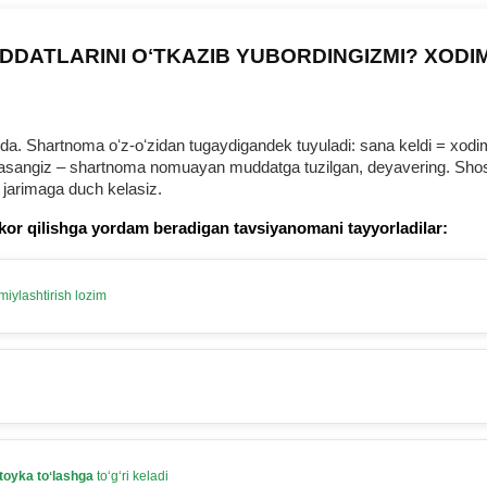
DDATLARINI OʻTKAZIB YUBORDINGIZMI? XODI
 Shartnoma oʻz-oʻzidan tugaydigandek tuyuladi: sana keldi = хodim b
urmasangiz – shartnoma nomuayan muddatga tuzilgan, deyavering. Shosh
 jarimaga duch kelasiz.
kor qilishga yordam beradigan tavsiyanomani tayyorladilar:
iylashtirish lozim
toyka toʻlashga
toʻgʻri keladi