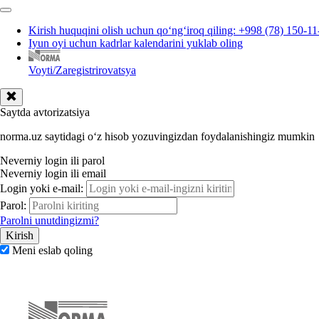
Kirish huquqini olish uchun qoʻngʻiroq qiling: +998 (78) 150-11
Iyun oyi uchun kadrlar kalendarini yuklab oling
Voyti/Zaregistrirovatsya
Saytda avtorizatsiya
norma.uz saytidagi oʻz hisob yozuvingizdan foydalanishingiz mumkin
Neverniy login ili parol
Neverniy login ili email
Login yoki e-mail:
Parol:
Parolni unutdingizmi?
Meni eslab qoling