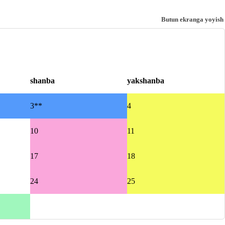
Butun ekranga yoyish
shanba
yakshanba
3**
4
10
11
17
18
24
25