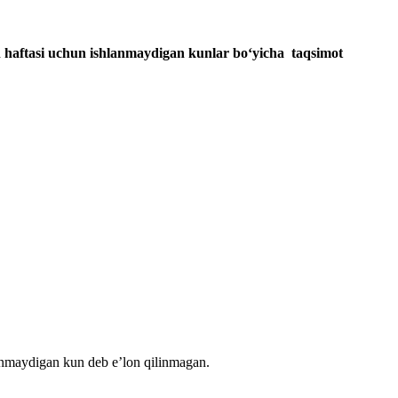
h haftasi uchun ishla
n
maydigan kunlar
boʻyicha
ta
qsimot
nmaydigan kun deb e’lon qilinmagan.