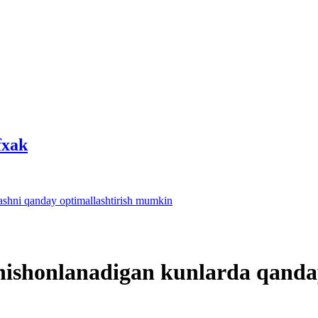
fхak
lashni qanday optimallashtirish mumkin
 nishonlanadigan kunlarda qand