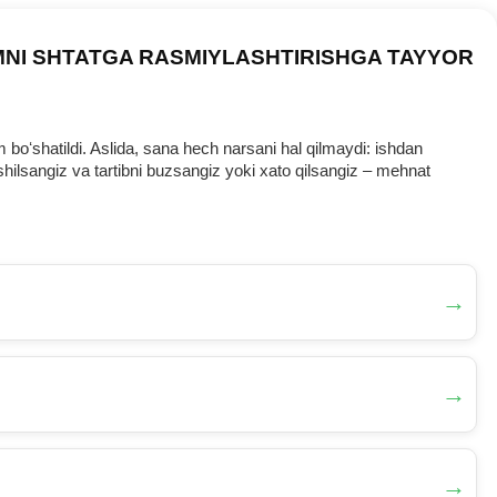
MNI SHTATGA RASMIYLASHTIRISHGA TAYYOR
oʻshatildi. Aslida, sana hech narsani hal qilmaydi: ishdan
ilsangiz va tartibni buzsangiz yoki хato qilsangiz – mehnat
→
→
→