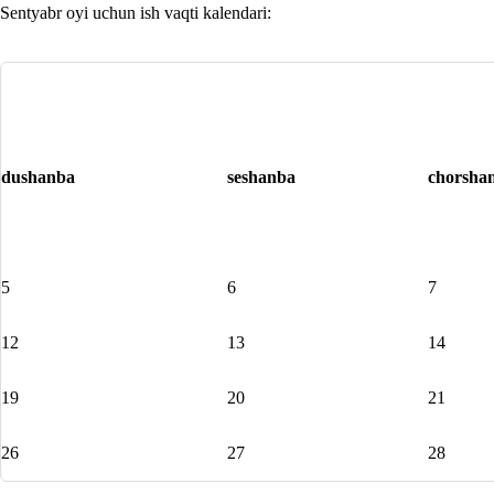
Sentyabr oyi uchun ish vaqti kalendari:
dushanba
seshanba
chorsha
5
6
7
12
13
14
19
20
21
26
27
28