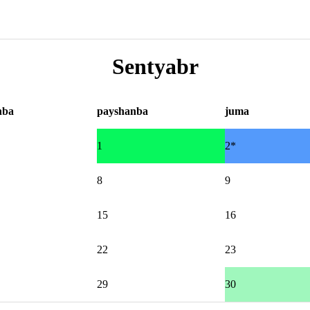
Sentyabr
nba
payshanba
juma
1
2*
8
9
15
16
22
23
29
30