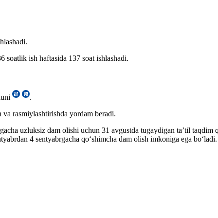
hlashadi.
6 soatlik ish haftasida 137 soat ishlashadi.
 kuni
.
sh va rasmiylashtirishda yordam beradi.
gacha uzluksiz dam olishi uchun 31 avgustda tugaydigan ta’til taqdim
 sentyabrdan 4 sentyabrgacha qoʻshimcha dam olish imkoniga ega boʻladi