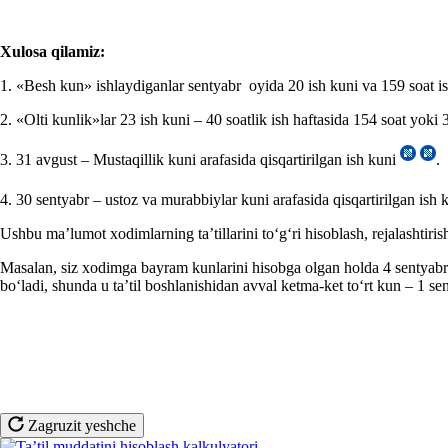
Xulosa qil
amiz
:
1. «Besh kun» ishlaydiganlar sentyabr oyida 20 ish kuni va 159 soat is
2. «Olti kunlik»lar 23 ish kuni – 40 soatlik ish haftasida 154 soat yoki 3
3. 31 avgust – Mustaqillik kuni arafasida qisqartirilgan ish kuni
.
4. 30 sentyabr – ustoz va murabbiylar kuni arafasida qisqartirilgan ish
Ushbu ma’lumot хodimlarning ta’tillarini toʻgʻri hisoblash, rejalashtiri
Masalan, siz хodimga bayram kunlarini hisobga olgan holda 4 sentyabr
boʻladi, shunda u ta’til boshlanishidan avval ketma-ket toʻrt kun – 1
Zagruzit yeshche