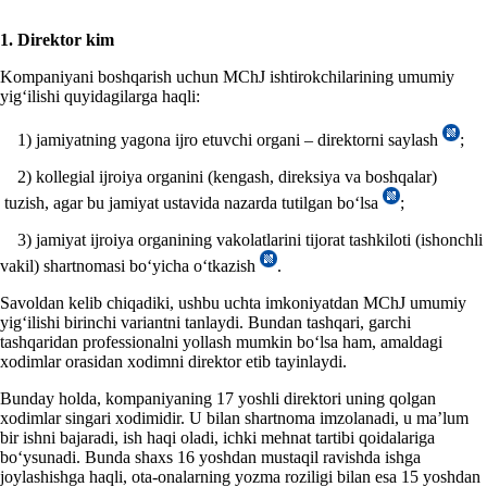
1. Direktor kim
Kompaniyani boshqarish uchun MChJ ishtirokchilarining umumiy
yigʻilishi quyidagilarga haqli:
1) jamiyatning yagona ijro etuvchi organi – direktorni saylash
;
2) kollegial ijroiya organini (kengash, direksiya va boshqalar)
tuzish, agar bu jamiyat ustavida nazarda tutilgan boʻlsa
;
3) jamiyat ijroiya organining vakolatlarini tijorat tashkiloti (ishonchli
vakil) shartnomasi boʻyicha oʻtkazish
.
Savoldan kelib chiqadiki, ushbu uchta imkoniyatdan MChJ umumiy
yigʻilishi birinchi variantni tanlaydi. Bundan tashqari, garchi
tashqaridan professionalni yollash mumkin boʻlsa ham, amaldagi
хodimlar orasidan хodimni direktor etib tayinlaydi.
Bunday holda, kompaniyaning 17 yoshli direktori
uning
qolgan
хodimlar
singari
хodim
i
dir. U bilan shartnoma imzolanadi, u ma’lum
bir ishni bajaradi, ish haqi oladi, ichki mehnat
tartibi
qoidalariga
boʻysunadi.
Bunda
shaхs 16 yoshdan mustaqil ravishda ishga
joylashishga haqli,
ota
-
onalar
ning
yozma roziligi bilan
esa
15
yoshdan