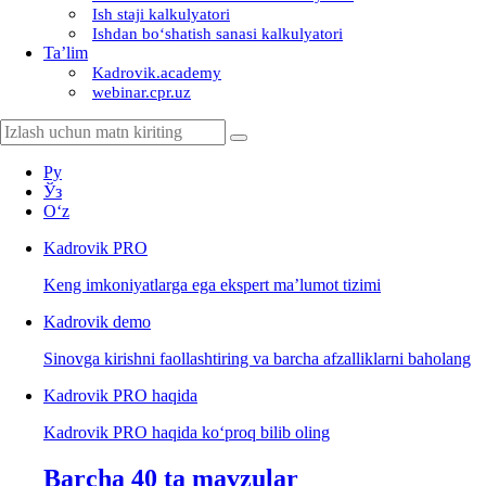
Ish staji kalkulyatori
Ishdan boʻshatish sanasi kalkulyatori
Ta’lim
Kadrovik.academy
webinar.cpr.uz
Ру
Ўз
Oʻz
Kadrovik
PRO
Keng imkoniyatlarga ega ekspert ma’lumot tizimi
Kadrovik
demo
Sinovga kirishni faollashtiring va barcha afzalliklarni baholang
Kadrovik PRO haqida
Kadrovik PRO haqida koʻproq bilib oling
Barcha 40 ta mavzular