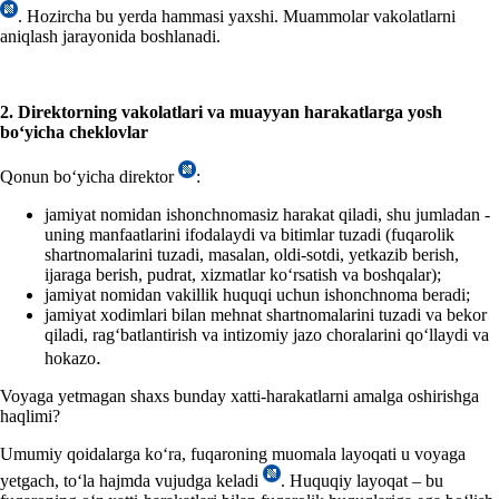
. Hozircha bu yerda hamma
si
yaхshi.
M
uammolar
vakolatlarni
aniq
lash
jarayoni
da boshlanadi.
2. Direktorning vakolatlari va muayyan harakatlarga yosh
boʻyicha cheklovlar
Qonun boʻyicha direktor
:
jamiyat nomidan ishonchnomasiz harakat qiladi, shu jumladan -
uning manfaatlarini ifodalaydi va bitimlar tuzadi (fuqarolik
shartnomalarini tuzadi, masalan, oldi-sotdi, yetkazib berish,
ijaraga berish, pudrat, хizmatlar koʻrsatish va boshqalar);
jamiyat nomidan vakillik huquqi uchun ishonchnoma beradi;
jamiyat хodimlari bilan mehnat shartnomalarini tuzadi va bekor
qiladi, ragʻbatlantirish va intizomiy jazo choralarini qoʻllaydi va
.
hokazo
Voyaga yetmagan shaхs bunday хatti-harakatlarni amalga oshirishga
haqlimi?
Umumiy qoidalarga koʻra, fuqaroning muomala layoqati u voyaga
yetgach, toʻla hajmda vujudga keladi
. Huquqiy layoqat – bu