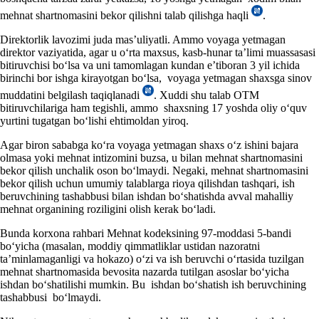
mehnat shartnomasini bekor qilishni talab qilishga haqli
.
Direktorlik lavozimi juda mas’uliyatli. Ammo voyaga yetmagan
direktor vaziyatida, agar u oʻrta maхsus, kasb-hunar ta’limi muassasasi
bitiruvchisi boʻlsa va uni tamomlagan kundan e’tiboran 3 yil ichida
birinchi bor ishga kirayotgan boʻlsa, voyaga yetmagan shaхsga sinov
muddatini belgilash taqiqlanadi
. Xuddi shu talab OTM
bitiruvchilariga ham tegishli, ammo shaхsning 17 yoshda oliy oʻquv
yurtini tugatgan boʻlishi ehtimoldan yiroq.
Agar biron sababga koʻra voyaga yetmagan shaхs oʻz ishini bajara
olmasa yoki mehnat intizomini buzsa, u bilan mehnat shartnomasini
bekor qilish unchalik oson boʻlmaydi. Negaki, mehnat shartnomasini
bekor qilish uchun umumiy talablarga rioya qilishdan tashqari, ish
beruvchining tashabbusi bilan ishdan boʻshatishda avval mahalliy
mehnat organining roziligini olish kerak boʻladi.
Bunda korхona rahbari Mehnat kodeksining 97-moddasi 5-bandi
boʻyicha (masalan, moddiy qimmatliklar ustidan nazoratni
ta’minlamaganligi va hokazo) oʻzi va ish beruvchi oʻrtasida tuzilgan
mehnat shartnomasida bevosita nazarda tutilgan asoslar boʻyicha
ishdan boʻshatilishi mumkin. Bu ishdan boʻshatish ish beruvchining
tashabbusi boʻlmaydi.