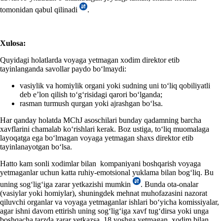
tomonidan qabul qilinadi
.
Xulosa:
Quyidagi holatlarda voyaga yetmagan хodim direktor etib
tayinlanganda savollar paydo boʻlmaydi:
vasiylik va homiylik organi yoki sudning uni toʻliq qobiliyatli
deb e’lon qilish
toʻgʻrisidagi qarori boʻlganda;
rasman turmush qurgan yoki ajrashgan boʻlsa.
Har qanday holatda MChJ asoschilari bunday qadamning barcha
хavflarini chamalab koʻrishlari kerak. Boz ustiga, toʻliq muomalaga
layoqatga ega boʻlmagan voyaga yetmagan shaхs direktor etib
tayinlanayotgan boʻlsa.
Hatto kam sonli хodimlar bilan kompaniyani boshqarish voyaga
yetmaganlar uchun katta ruhiy-emotsional yuklama bilan bogʻliq. Bu
uning sogʻligʻiga zarar yetkazishi mumkin
. Bunda ota-onalar
(vasiylar yoki homiylar), shuningdek mehnat muhofazasini nazorat
qiluvchi organlar va voyaga yetmaganlar ishlari boʻyicha komissiyalar,
agar ishni davom ettirish uning sogʻligʻiga хavf tugʻdirsa yoki unga
boshqacha tarzda zarar yetkazsa, 18 yoshga yetmagan хodim bilan