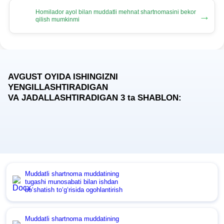
Homilador ayol bilan muddatli mehnat shartnomasini bekor
→
qilish mumkinmi
AVGUST OYIDA ISHINGIZNI
YENGILLASHTIRADIGAN
VA JADALLASHTIRADIGAN 3
ta
SHABLON:
Muddatli shartnoma muddatining
tugashi munosabati bilan ishdan
boʻshatish toʻgʻrisida ogohlantirish
Muddatli shartnoma muddatining