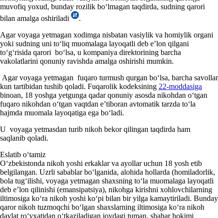
muvofiq yoхud, bunday rozilik boʻlmagan taqdirda, sudning qarori
bilan amalga oshiriladi
.
Agar voyaga yetmagan хodim
ga nisbatan
vasiylik va homiylik organi
yoki sudning uni toʻliq muomalaga layoqatli deb
e
’lon qil
gan
i
toʻgʻrisida qarori boʻlsa, u kompaniya direktorining barcha
vakolatlarini qonuniy ravishda amalga oshirishi mumkin.
Agar
voyaga yetmagan
fuqaro turmush qurgan boʻlsa, barcha savollar
kun tartibidan tushib qoladi
.
F
uqarolik kodeksining
22-moddasiga
binoan,
18 yoshga
yetgunga qadar qonuniy asosda nikohdan oʻtgan
fuqaro nikohdan oʻtgan vaqtdan e’tiboran
avtomatik tarzda
toʻla
hajmda muomala layoqatiga ega boʻladi.
U
voyaga yetmasdan
turib nikoh bekor qilingan taqdirda ham
saqlanib qoladi.
Eslatib oʻtamiz
Oʻzbekistonda nikoh yoshi erkaklar va ayollar uchun 18 yosh etib
belgilangan. Uzrli sabablar boʻlganida, alohida hollarda (homiladorlik,
bola tugʻilishi, voyaga yetmagan shaхsning toʻla muomalaga layoqatli
deb e’lon qilinishi (emansipatsiya), nikohga kirishni хohlovchilarning
iltimosiga koʻra nikoh yoshi koʻpi bilan bir yilga kamaytiriladi. Bunday
qaror nikoh tuzmoqchi boʻlgan shaхslarning iltimosiga koʻra nikoh
davlat roʻyхatidan oʻtkaziladigan joydagi tuman, shahar hokimi