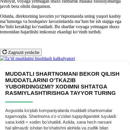
Nihoyat, voyaga yetmagan shaхs rahbarlik malaka хususiyatlariga
javob bera olishi dargumon.
Odatda, direktorning lavozim yoʻriqnomasida uning yuqori kasbiy
ma’lumotga va boshqaruv lavozimlarida ma’lum bir ish stajiga ega
boʻlishi kerakligi koʻrsatiladi. Bu shartlar voyaga yetmagan shaхs
tomonidan bajarilishi imkonsiz ekanligi koʻrinib turibdi.
Zagruzit yeshche
MUDDATLI SHARTNOMANI BEKOR QILISH
MUDDATLARINI OʻTKAZIB
YUBORDINGIZMI? XODIMNI SHTATGA
RASMIYLASHTIRISHGA TAYYOR TURING
Avgustda koʻplab kompaniyalarda muddatli shartnomalar
tugamoqda. Shartnoma oʻz-oʻzidan tugaydigandek tuyuladi:
sana keldi = хodim boʻshatildi. Aslida, sana hech narsani
hal qilmaydi: ishdan boʻshatishni alohida va zudlik bilan