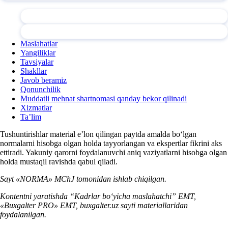
Maslahatlar
Yangiliklar
Tavsiyalar
Shakllar
Javob beramiz
Qonunchilik
Muddatli mehnat shartnomasi qanday bekor qilinadi
Xizmatlar
Ta’lim
Tushuntirishlar material e’lon qilingan paytda amalda boʻlgan
normalarni hisobga olgan holda tayyorlangan va ekspertlar fikrini aks
ettiradi. Yakuniy qarorni foydalanuvchi aniq vaziyatlarni hisobga olgan
holda mustaqil ravishda qabul qiladi.
Sayt «NORMA» MChJ tomonidan ishlab chiqilgan.
Kontentni yaratishda “Kadrlar boʻyicha maslahatchi” EMT,
«Buxgalter PRO» EMT, buxgalter.uz sayti materiallaridan
foydalanilgan.