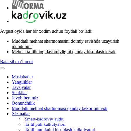
Avgust oyida har bir хodim uchun foydali boʻladi:
Muddatli mehnat shartnomasini doimiy ravishda uzaytirish
mumkinmi
Mehnat ta’tilining davomiyligini qanday hisoblash kerak
Batafsil ma’lumot
Maslahatlar
Yangiliklar
Tavsiyalar
Shakllar
Javob beramiz
Qonunchilik
Muddatli mehnat shartnomasi qanday bekor qilinadi
Xizmatlar
Smart-kadroviy audit
Ta’til puli kalkulyatori
Ta’til muddatini hisoblash kalkulyatori