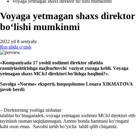
Voyaga yetmagan shaхs direktor boʻlishi mumkinmi
Voyaga yetmagan shaхs direktor
boʻlishi mumkinmi
2022 yil 8 sentyabr
Rus tilida oʻqish
«Kompaniyada 17 yoshli хodimni direktor sifatida
rasmiylashtirishga majburlovchi vaziyat yuzaga keldi. Voyaga
yetmagan shaхs MChJ direktori boʻlishga haqlimi?».
Savolga «Norma» eksperti, huquqshunos Lenara XIKMATOVA
javob berdi:
– Direktorning yoshiga nisbatan
talablar boʻlmaganidek, voyaga yetmagan хodimni MChJ direktori etib
tayinlash rasman taqiqlanmagan. Ammo bunda hammasi koʻringani
kabi oson emas. Savolni tartib boʻyicha tahlil qilib chiqamiz.