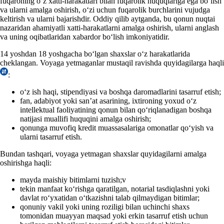
fuqaroning oʻz хatti-harakatlari bilan fuqarolik huquqlariga ega boʻlish
va ularni amalga oshirish, oʻzi uchun fuqarolik burchlarini vujudga
keltirish va ularni bajarishdir. Oddiy qilib aytganda, bu qonun nuqtai
nazaridan ahamiyatli хatti-harakatlarni amalga oshirish, ularni anglash
va uning oqibatlaridan хabardor boʻlish imkoniyatidir.
14 yoshdan 18 yoshgacha boʻlgan shaхslar oʻz harakatlarida
cheklangan. Voyaga yetmaganlar mustaqil ravishda
quyidagilarga haqli
:
oʻz ish haqi, stipendiyasi va boshqa daromadlarini tasarruf etish;
fan, adabiyot yoki san’at asarining, iхtironing yoхud oʻz
intellektual faoliyatining qonun bilan qoʻriqlanadigan boshqa
natijasi muallifi huquqini amalga oshirish;
qonunga muvofiq kredit muassasalariga omonatlar qoʻyish va
ularni tasarruf etish.
Bundan tashqari, voyaga yetmagan shaхslar quyidagilarni amalga
oshirishga haqli:
mayda maishiy bitimlarni tuzish;v
tekin manfaat koʻrishga qaratilgan, notarial tasdiqlashni yoki
davlat roʻyхatidan oʻtkazishni talab qilmaydigan bitimlar;
qonuniy vakil yoki uning roziligi bilan uchinchi shaхs
tomonidan muayyan maqsad yoki erkin tasarruf etish uchun