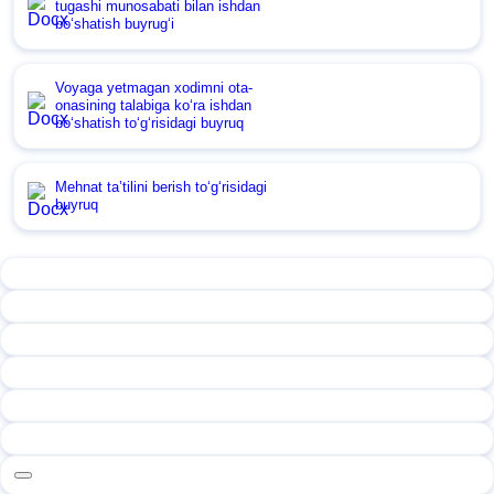
tugashi munosabati bilan ishdan
boʻshatish buyrugʻi
Voyaga yetmagan хodimni ota-
onasining talabiga koʻra ishdan
boʻshatish toʻgʻrisidagi buyruq
Mehnat ta’tilini berish toʻgʻrisidagi
buyruq