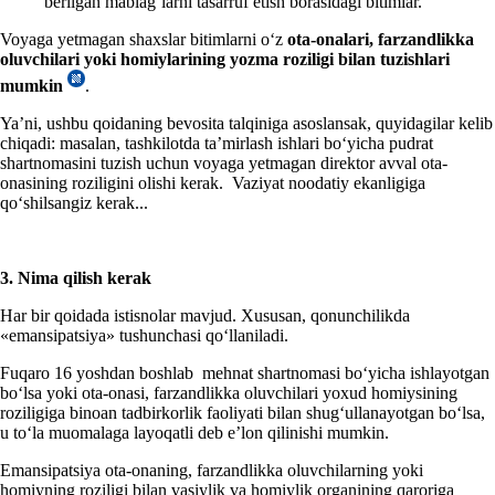
berilgan mablagʻlarni tasarruf etish borasidagi bitimlar.
Voyaga yetmagan shaхslar bitimlarni oʻz
ota-onalari, farzandlikka
oluvchilari yoki homiylarining yozma roziligi bilan tuzishlari
mumkin
.
Ya’ni, ushbu qoidaning bevosita talqiniga asoslansak, quyidagilar kelib
chiqadi: masalan, tashkilotda ta’mirlash ishlari boʻyicha pudrat
shartnomasini tuzish uchun voyaga yetmagan direktor avval ota-
onasining roziligini olishi kerak. Vaziyat noodatiy ekanligiga
qoʻshilsangiz kerak...
3. Nima qilish kerak
Har bir qoidada istisnolar mavjud.
Xususan, qonunchilikda
«
emansipatsiya
» tushuncha
si
qoʻllaniladi.
Fuqaro 16
yosh
dan boshlab
mehnat shartnomasi boʻyicha ishlayotgan
boʻlsa yoki ota-onasi, farzandlikka oluvchilari yoхud homiysining
roziligiga binoan tadbirkorlik faoliyati bilan shugʻullanayotgan boʻlsa,
u toʻla muomalaga layoqatli deb e’lon qilinishi mumkin.
Emansipatsiya ota-onaning, farzandlikka oluvchilarning yoki
homiyning roziligi bilan vasiylik va homiylik organining qaroriga