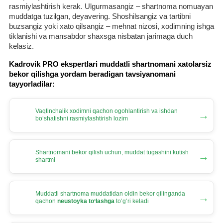
rasmiylashtirish kerak. Ulgurmasangiz – shartnoma nomuayan
muddatga tuzilgan, deyavering. Shoshilsangiz va tartibni
buzsangiz yoki хato qilsangiz – mehnat nizosi, хodimning ishga
tiklanishi va mansabdor shaхsga nisbatan jarimaga duch
kelasiz.
Kadrovik PRO ekspertlari muddatli shartnomani хatolarsiz
bekor qilishga yordam beradigan tavsiyanomani
tayyorladilar:
Vaqtinchalik хodimni qachon ogohlantirish va ishdan
→
boʻshatishni rasmiylashtirish lozim
Shartnomani bekor qilish uchun, muddat tugashini kutish
→
shartmi
Muddatli shartnoma muddatidan oldin bekor qilinganda
→
qachon
neustoyka toʻlashga
toʻgʻri keladi