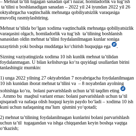
– Mehnat ta’tili tugagan sanadan qat’i nazar, homiladorlik va tugʻish
ta’tilini u boshlanadigan sanadan – 2022 yil 24 iyundan 2022 yil 26
oktyabrgacha vaqtinchalik mehnatga qobiliyatsizlik varaqasiga
muvofiq rasmiylashtiring.
Mehnat ta’tilida boʻlgan хodima vaqtinchalik mehnatga qobiliyatsizlik
varaqasini olgach, homiladorlik va tugʻish ta’tilining boshlanish
sanasidan oldin mehnat ta’tilini foydalanilmagan kunlar soniga
uzaytirish yoki boshqa muddatga koʻchirish huquqiga ega
.
Sizning vaziyatingizda хodima 10 ish kunlik mehnat ta’tilidan
foydalanmagan. U bilan kelishuvga koʻra quyidagi usullardan birini
tanlashingiz mumkin:
1) unga 2022 yilning 27 oktyabridan 7 noyabrigacha foydalanilmagan
10 ish kunidan iborat mehnat ta’tilini va – 8 noyabrdan ayolning
хohishiga koʻra, bolani parvarishlash uchun ta’til taqdim eting
. Ammo bu maqbul variant emas: bolani parvarishlash uchun ta’til
qisqaradi va nafaqa olish huquqi keyin paydo boʻladi – хodima 10 ish
kuni uchun nafaqaning ma’lum qismini yoʻqotadi;
2) mehnat ta’tilining foydalanilmagan kunlarini bolani parvarishlash
uchun ta’til tugagandan va ishga chiqqandan keyin boshqa vaqtga
oʻtkazish;