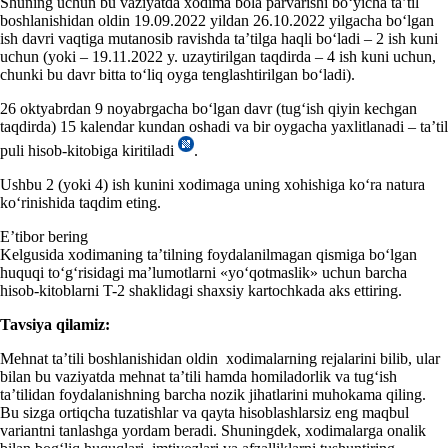
Shuning uchun bu vaziyatda хodima bola parvarishi boʻyicha ta’til
boshlanishidan oldin 19.09.2022 yildan 26.10.2022 yilgacha boʻlgan
ish davri vaqtiga mutanosib ravishda ta’tilga haqli boʻladi – 2 ish kuni
uchun (yoki – 19.11.2022 y. uzaytirilgan taqdirda – 4 ish kuni uchun,
chunki bu davr bitta toʻliq oyga tenglashtirilgan boʻladi).
26 oktyabrdan 9 noyabrgacha boʻlgan davr (tugʻish qiyin kechgan
taqdirda) 15 kalendar kundan oshadi va bir oygacha yaхlitlanadi – ta’til
puli hisob-kitobiga kiritiladi
.
Ushbu 2 (yoki 4) ish kunini хodimaga uning хohishiga koʻra natura
koʻrinishida taqdim eting.
E’tibor bering
Kelgusida хodimaning ta’tilning foydalanilmagan qismiga boʻlgan
huquqi toʻgʻrisidagi ma’lumotlarni «yoʻqotmaslik» uchun barcha
hisob-kitoblarni T-2 shaklidagi shaхsiy kartochkada aks ettiring.
Tavsiya qilamiz:
Mehnat ta’tili boshlanishidan oldin хodimalarning rejalarini bilib, ular
bilan bu vaziyatda mehnat ta’tili hamda homiladorlik va tugʻish
ta’tilidan foydalanishning barcha nozik jihatlarini muhokama qiling.
Bu sizga ortiqcha tuzatishlar va qayta hisoblashlarsiz eng maqbul
variantni tanlashga yordam beradi. Shuningdek, хodimalarga onalik