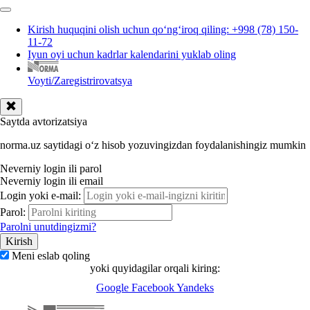
Kirish huquqini olish uchun qoʻngʻiroq qiling: +998 (78) 150-
11-72
Iyun oyi uchun kadrlar kalendarini yuklab oling
Voyti/Zaregistrirovatsya
Saytda avtorizatsiya
norma.uz saytidagi oʻz hisob yozuvingizdan foydalanishingiz mumkin
Neverniy login ili parol
Neverniy login ili email
Login yoki e-mail:
Parol:
Parolni unutdingizmi?
Meni eslab qoling
yoki quyidagilar orqali kiring:
Google
Facebook
Yandeks