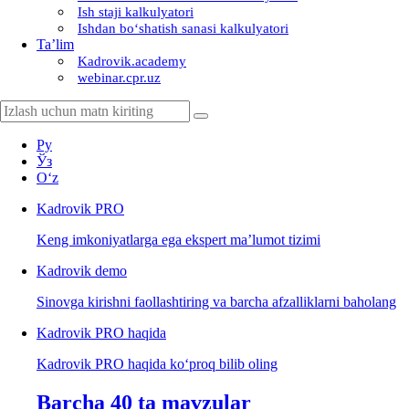
Ish staji kalkulyatori
Ishdan boʻshatish sanasi kalkulyatori
Ta’lim
Kadrovik.academy
webinar.cpr.uz
Ру
Ўз
Oʻz
Kadrovik
PRO
Keng imkoniyatlarga ega ekspert ma’lumot tizimi
Kadrovik
demo
Sinovga kirishni faollashtiring va barcha afzalliklarni baholang
Kadrovik PRO haqida
Kadrovik PRO haqida koʻproq bilib oling
Barcha 40 ta mavzular