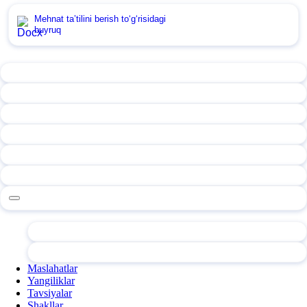
Mehnat ta’tilini berish toʻgʻrisidagi
buyruq
Maslahatlar
Yangiliklar
Tavsiyalar
Shakllar