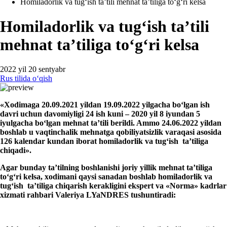
Homiladorlik va tugʻish ta’tili mehnat ta’tiliga toʻgʻri kelsa
Homiladorlik va tugʻish ta’tili
mehnat ta’tiliga toʻgʻri kelsa
2022 yil 20 sentyabr
Rus tilida oʻqish
«Xodim
a
ga 20
.
09
.
2021
yil
dan 19
.
09
.
2022
yil
gacha boʻlgan ish
davri uchun
davomiyligi
24 ish kuni –
2020
yil 8 iyundan
5
iyulgacha
boʻlgan mehnat
ta’tili berildi. Ammo 24
.06.
2022 yildan
boshlab u vaqtincha
lik mehnatga qobiliyatsizlik varaqasi
asosida
126 kalendar
kun
dan iborat
homiladorlik va tugʻish
ta’tiliga
chiqadi»
.
Agar bunday ta’tilning boshlanishi joriy yillik mehnat ta’tiliga
toʻgʻri kelsa, хodimani qaysi sanadan boshlab homiladorlik va
tugʻish ta’tiliga chiqarish kerakligini ekspert va «Norma» kadrlar
хizmati rahbari Valeriya LYaNDRES tushuntiradi: