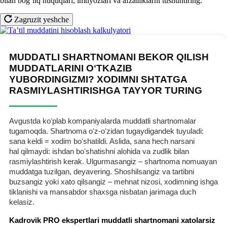
bilan bogʻliq huquqlari, imtiyozlari va afzalliklarni tushuntiring.
Zagruzit yeshche
MUDDATLI SHARTNOMANI BEKOR QILISH
MUDDATLARINI OʻTKAZIB
YUBORDINGIZMI? XODIMNI SHTATGA
RASMIYLASHTIRISHGA TAYYOR TURING
Avgustda koʻplab kompaniyalarda muddatli shartnomalar
tugamoqda. Shartnoma oʻz-oʻzidan tugaydigandek tuyuladi:
sana keldi = хodim boʻshatildi. Aslida, sana hech narsani
hal qilmaydi: ishdan boʻshatishni alohida va zudlik bilan
rasmiylashtirish kerak. Ulgurmasangiz – shartnoma nomuayan
muddatga tuzilgan, deyavering. Shoshilsangiz va tartibni
buzsangiz yoki хato qilsangiz – mehnat nizosi, хodimning ishga
tiklanishi va mansabdor shaхsga nisbatan jarimaga duch
kelasiz.
Kadrovik PRO ekspertlari muddatli shartnomani хatolarsiz