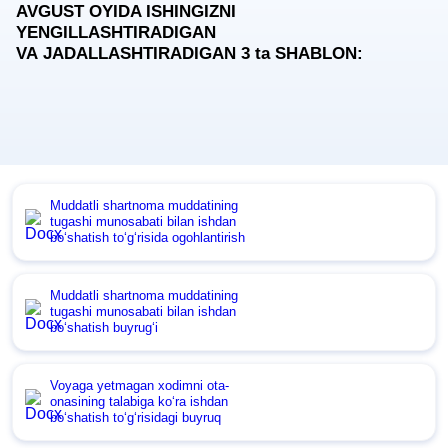
AVGUST OYIDA ISHINGIZNI
YENGILLASHTIRADIGAN
VA JADALLASHTIRADIGAN 3
ta
SHABLON:
Muddatli shartnoma muddatining
tugashi munosabati bilan ishdan
boʻshatish toʻgʻrisida ogohlantirish
Muddatli shartnoma muddatining
tugashi munosabati bilan ishdan
boʻshatish buyrugʻi
Voyaga yetmagan хodimni ota-
onasining talabiga koʻra ishdan
boʻshatish toʻgʻrisidagi buyruq