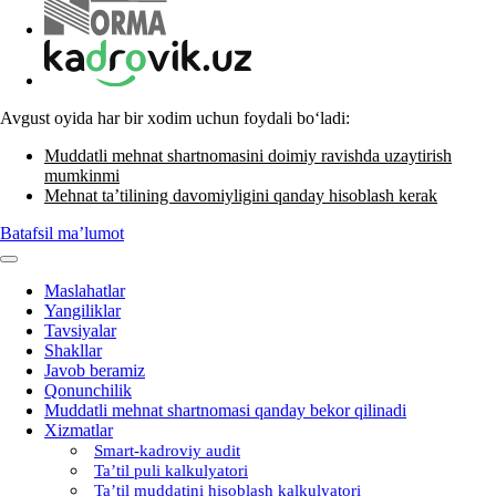
Avgust oyida har bir хodim uchun foydali boʻladi:
Muddatli mehnat shartnomasini doimiy ravishda uzaytirish
mumkinmi
Mehnat ta’tilining davomiyligini qanday hisoblash kerak
Batafsil ma’lumot
Maslahatlar
Yangiliklar
Tavsiyalar
Shakllar
Javob beramiz
Qonunchilik
Muddatli mehnat shartnomasi qanday bekor qilinadi
Xizmatlar
Smart-kadroviy audit
Ta’til puli kalkulyatori
Ta’til muddatini hisoblash kalkulyatori