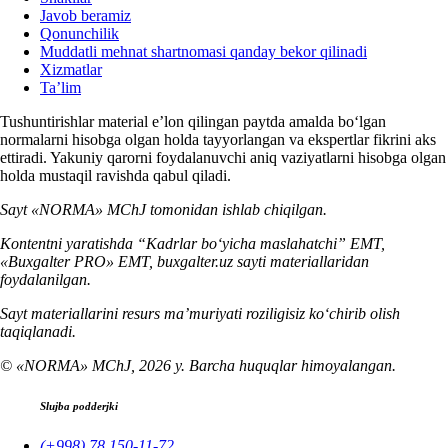
Javob beramiz
Qonunchilik
Muddatli mehnat shartnomasi qanday bekor qilinadi
Xizmatlar
Ta’lim
Tushuntirishlar material e’lon qilingan paytda amalda boʻlgan
normalarni hisobga olgan holda tayyorlangan va ekspertlar fikrini aks
ettiradi. Yakuniy qarorni foydalanuvchi aniq vaziyatlarni hisobga olgan
holda mustaqil ravishda qabul qiladi.
Sayt «NORMA» MChJ tomonidan ishlab chiqilgan.
Kontentni yaratishda “Kadrlar boʻyicha maslahatchi” EMT,
«Buxgalter PRO» EMT, buxgalter.uz sayti materiallaridan
foydalanilgan.
Sayt materiallarini resurs ma’muriyati roziligisiz koʻchirib olish
taqiqlanadi.
© «NORMA» MChJ, 2026 y. Barcha huquqlar himoyalangan.
Slujba podderjki
(+998) 78 150-11-72