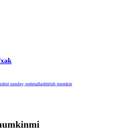
fхak
lashni qanday optimallashtirish mumkin
i mumkinmi