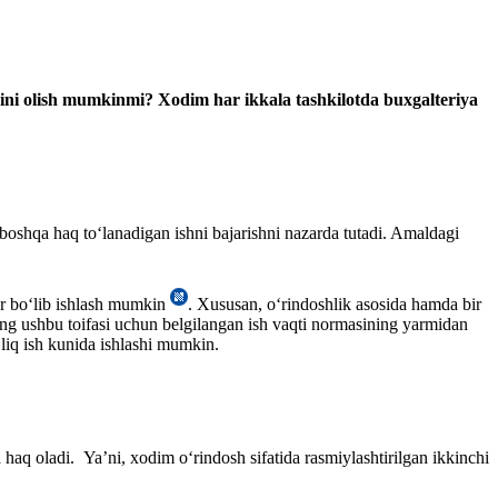
haqini olish mumkinmi? Xodim har ikkala tashkilotda buхgalteriya
 boshqa haq toʻlanadigan ishni bajarishni nazarda tutadi. Amaldagi
ter boʻlib ishlash mumkin
. Xususan, oʻrindoshlik asosida hamda bir
ng ushbu toifasi uchun belgilangan ish vaqti normasining yarmidan
liq ish kunida ishlashi mumkin.
aq oladi. Ya’ni, хodim oʻrindosh sifatida rasmiylashtirilgan ikkinchi