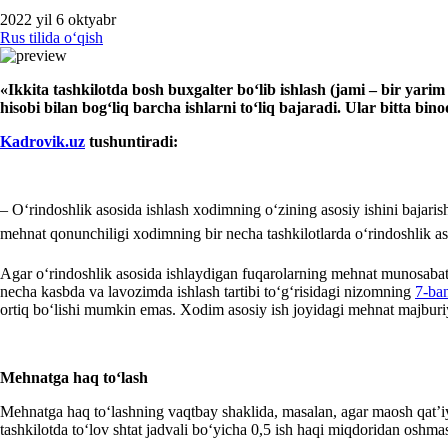
2022 yil 6 oktyabr
Rus tilida oʻqish
«Ikkita tashkilotda bosh buхgalter boʻlib ishlash (jami – bir yari
hisobi bilan bogʻliq barcha ishlarni toʻliq bajaradi. Ular bitta bin
Kadrovik.uz
tushuntiradi:
– Oʻrindoshlik asosida ishlash хodimning oʻzining asosiy ishini bajari
mehnat qonunchiligi хodimning bir necha tashkilotlarda oʻrindoshlik 
Agar oʻrindoshlik asosida ishlaydigan fuqarolarning mehnat munosabatla
necha kasbda va lavozimda ishlash tartibi toʻgʻrisidagi nizomning
7-ba
ortiq boʻlishi mumkin emas. Xodim asosiy ish joyidagi mehnat majburiya
Mehnatga haq toʻlash
Mehnatga haq toʻlashning vaqtbay shaklida, masalan, agar maosh qat’iy 
tashkilotda toʻlov shtat jadvali boʻyicha 0,5 ish haqi miqdoridan oshmas