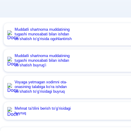
Muddatli shartnoma muddatining
tugashi munosabati bilan ishdan
boʻshatish toʻgʻrisida ogohlantirish
Muddatli shartnoma muddatining
tugashi munosabati bilan ishdan
boʻshatish buyrugʻi
Voyaga yetmagan хodimni ota-
onasining talabiga koʻra ishdan
boʻshatish toʻgʻrisidagi buyruq
Mehnat ta’tilini berish toʻgʻrisidagi
buyruq