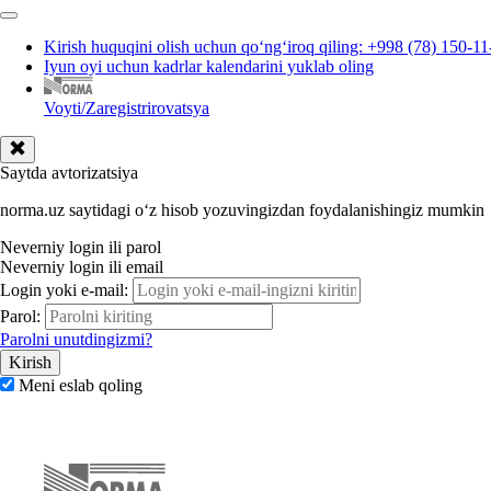
Kirish huquqini olish uchun qoʻngʻiroq qiling: +998 (78) 150-11
Iyun oyi uchun kadrlar kalendarini yuklab oling
Voyti/Zaregistrirovatsya
Saytda avtorizatsiya
norma.uz saytidagi oʻz hisob yozuvingizdan foydalanishingiz mumkin
Neverniy login ili parol
Neverniy login ili email
Login yoki e-mail:
Parol:
Parolni unutdingizmi?
Meni eslab qoling