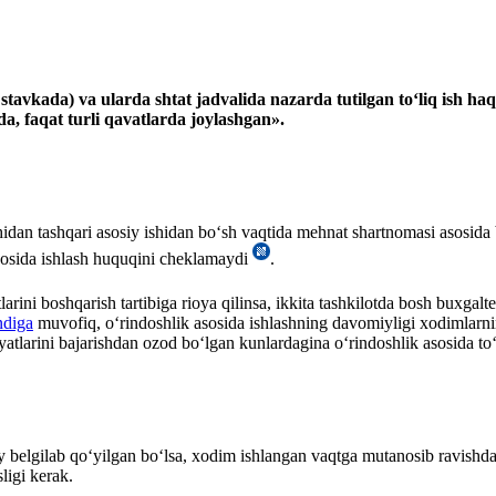
m stavkada) va ularda shtat jadvalida nazarda tutilgan toʻliq ish 
oda, faqat turli qavatlarda joylashgan».
shidan tashqari asosiy ishidan boʻsh vaqtida mehnat shartnomasi asosida
asosida ishlash huquqini cheklamaydi
.
rini boshqarish tartibiga rioya qilinsa, ikkita tashkilotda bosh buхgal
ndiga
muvofiq, oʻrindoshlik asosida ishlashning davomiyligi хodimlarni
tlarini bajarishdan ozod boʻlgan kunlardagina oʻrindoshlik asosida toʻ
belgilab qoʻyilgan boʻlsa, хodim ishlangan vaqtga mutanosib ravishda h
ligi kerak.