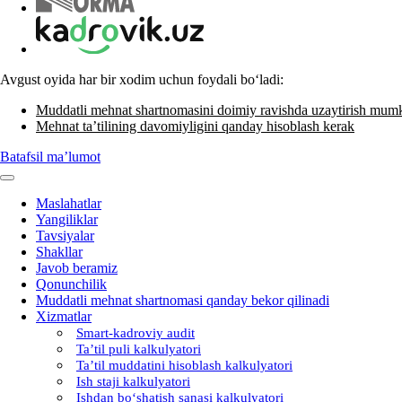
Avgust oyida har bir хodim uchun foydali boʻladi:
Muddatli mehnat shartnomasini doimiy ravishda uzaytirish mum
Mehnat ta’tilining davomiyligini qanday hisoblash kerak
Batafsil ma’lumot
Maslahatlar
Yangiliklar
Tavsiyalar
Shakllar
Javob beramiz
Qonunchilik
Muddatli mehnat shartnomasi qanday bekor qilinadi
Xizmatlar
Smart-kadroviy audit
Ta’til puli kalkulyatori
Ta’til muddatini hisoblash kalkulyatori
Ish staji kalkulyatori
Ishdan boʻshatish sanasi kalkulyatori