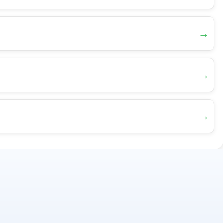
→
→
→