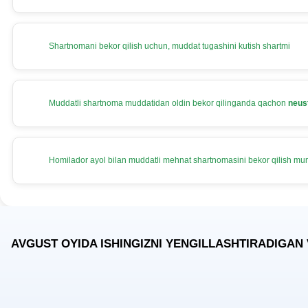
Shartnomani bekor qilish uchun, muddat tugashini kutish shartmi
Muddatli shartnoma muddatidan oldin bekor qilinganda qachon
neus
Homilador ayol bilan muddatli mehnat shartnomasini bekor qilish m
AVGUST OYIDA ISHINGIZNI YENGILLASHTIRADIGAN