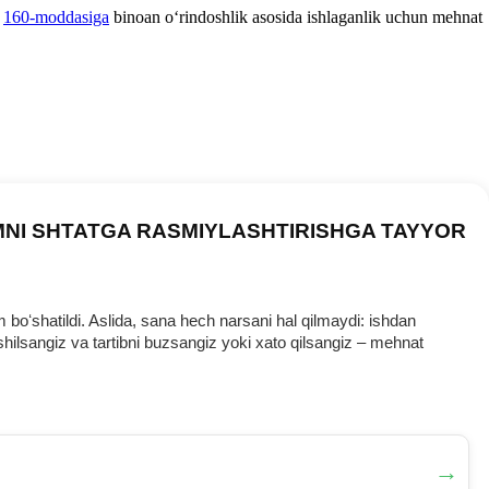
g
160-moddasiga
binoan oʻrindoshlik asosida ishlaganlik uchun mehnat
MNI SHTATGA RASMIYLASHTIRISHGA TAYYOR
oʻshatildi. Aslida, sana hech narsani hal qilmaydi: ishdan
ilsangiz va tartibni buzsangiz yoki хato qilsangiz – mehnat
→