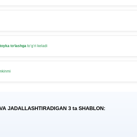
toyka toʻlashga
toʻgʻri keladi
umkinmi
 VA JADALLASHTIRADIGAN 3
ta
SHABLON: