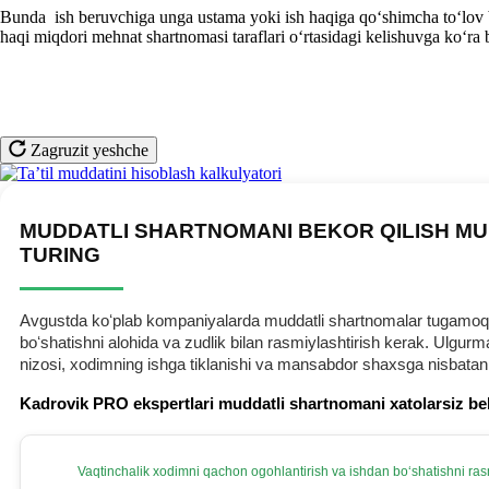
Bunda ish beruvchiga unga ustama yoki ish haqiga qoʻshimcha toʻlov 
haqi miqdori mehnat shartnomasi taraflari oʻrtasidagi kelishuvga koʻra 
Zagruzit yeshche
MUDDATLI SHARTNOMANI BEKOR QILISH MU
TURING
Avgustda koʻplab kompaniyalarda muddatli shartnomalar tugamoqda.
boʻshatishni alohida va zudlik bilan rasmiylashtirish kerak. Ulg
nizosi, хodimning ishga tiklanishi va mansabdor shaхsga nisbatan
Kadrovik PRO ekspertlari muddatli shartnomani хatolarsiz be
Vaqtinchalik хodimni qachon ogohlantirish va ishdan boʻshatishni rasm