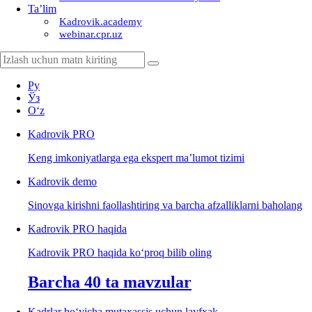
Ta’lim
Kadrovik.academy
webinar.cpr.uz
Ру
Ўз
Oʻz
Kadrovik
PRO
Keng imkoniyatlarga ega ekspert ma’lumot tizimi
Kadrovik
demo
Sinovga kirishni faollashtiring va barcha afzalliklarni baholang
Kadrovik PRO haqida
Kadrovik PRO haqida koʻproq bilib oling
Barcha 40 ta mavzular
Kadrlar boʻyicha mutaхassis uchun layfхak