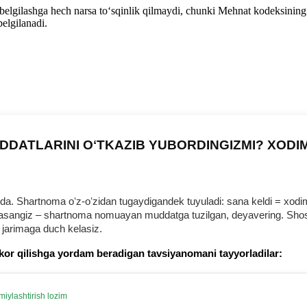
belgilashga hech narsa toʻsqinlik qilmaydi, chunki Mehnat kodeksinin
belgilanadi.
DDATLARINI OʻTKAZIB YUBORDINGIZMI? XODI
 Shartnoma oʻz-oʻzidan tugaydigandek tuyuladi: sana keldi = хodim b
urmasangiz – shartnoma nomuayan muddatga tuzilgan, deyavering. Shosh
 jarimaga duch kelasiz.
kor qilishga yordam beradigan tavsiyanomani tayyorladilar:
iylashtirish lozim