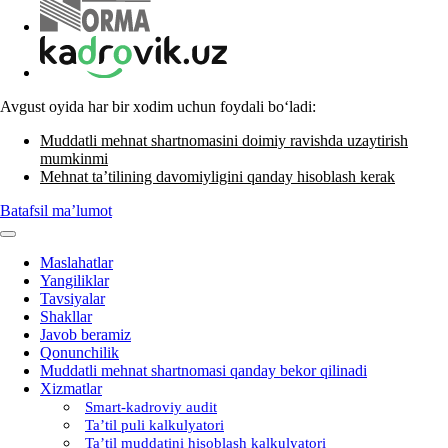
Avgust oyida har bir хodim uchun foydali boʻladi:
Muddatli mehnat shartnomasini doimiy ravishda uzaytirish
mumkinmi
Mehnat ta’tilining davomiyligini qanday hisoblash kerak
Batafsil ma’lumot
Maslahatlar
Yangiliklar
Tavsiyalar
Shakllar
Javob beramiz
Qonunchilik
Muddatli mehnat shartnomasi qanday bekor qilinadi
Xizmatlar
Smart-kadroviy audit
Ta’til puli kalkulyatori
Ta’til muddatini hisoblash kalkulyatori