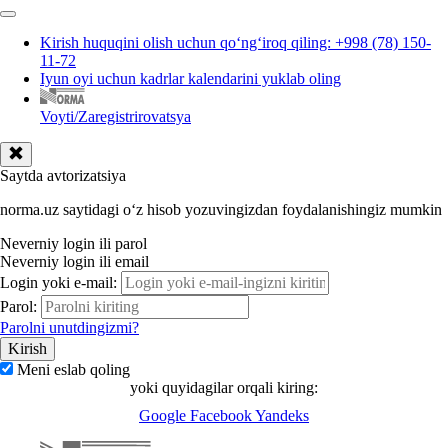
Kirish huquqini olish uchun qoʻngʻiroq qiling: +998 (78) 150-
11-72
Iyun oyi uchun kadrlar kalendarini yuklab oling
Voyti/Zaregistrirovatsya
Saytda avtorizatsiya
norma.uz saytidagi oʻz hisob yozuvingizdan foydalanishingiz mumkin
Neverniy login ili parol
Neverniy login ili email
Login yoki e-mail:
Parol:
Parolni unutdingizmi?
Meni eslab qoling
yoki quyidagilar orqali kiring:
Google
Facebook
Yandeks