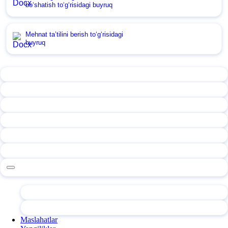
boʻshatish toʻgʻrisidagi buyruq
Mehnat ta’tilini berish toʻgʻrisidagi
buyruq
Maslahatlar