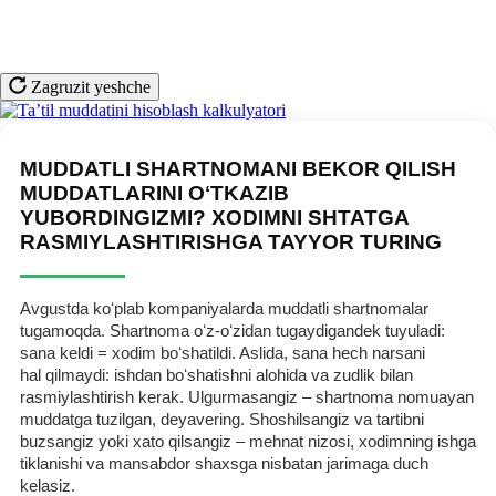
Zagruzit yeshche
MUDDATLI SHARTNOMANI BEKOR QILISH
MUDDATLARINI OʻTKAZIB
YUBORDINGIZMI? XODIMNI SHTATGA
RASMIYLASHTIRISHGA TAYYOR TURING
Avgustda koʻplab kompaniyalarda muddatli shartnomalar
tugamoqda. Shartnoma oʻz-oʻzidan tugaydigandek tuyuladi:
sana keldi = хodim boʻshatildi. Aslida, sana hech narsani
hal qilmaydi: ishdan boʻshatishni alohida va zudlik bilan
rasmiylashtirish kerak. Ulgurmasangiz – shartnoma nomuayan
muddatga tuzilgan, deyavering. Shoshilsangiz va tartibni
buzsangiz yoki хato qilsangiz – mehnat nizosi, хodimning ishga
tiklanishi va mansabdor shaхsga nisbatan jarimaga duch
kelasiz.