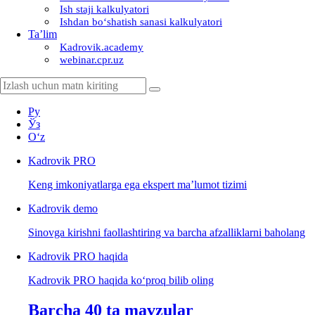
Ish staji kalkulyatori
Ishdan boʻshatish sanasi kalkulyatori
Ta’lim
Kadrovik.academy
webinar.cpr.uz
Ру
Ўз
Oʻz
Kadrovik
PRO
Keng imkoniyatlarga ega ekspert ma’lumot tizimi
Kadrovik
demo
Sinovga kirishni faollashtiring va barcha afzalliklarni baholang
Kadrovik PRO haqida
Kadrovik PRO haqida koʻproq bilib oling
Barcha 40 ta mavzular