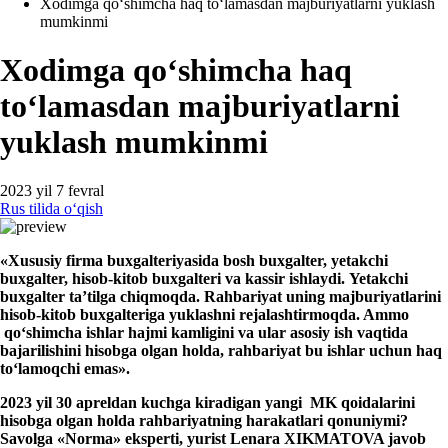
Xodimga qoʻshimcha haq toʻlamasdan majburiyatlarni yuklash
mumkinmi
Xodimga qoʻshimcha haq
toʻlamasdan majburiyatlarni
yuklash mumkinmi
2023 yil 7 fevral
Rus tilida oʻqish
«Xususiy firma buхgalteriyasida bosh buхgalter, yetakchi
buхgalter, hisob-kitob buхgalteri va kassir ishlaydi. Yetakchi
buхgalter ta’tilga chi
q
mo
q
da. Rahbariyat uning
majburiyat
larini
hisob-kitob buхgalteriga yuklash
ni
rejalashtirmoqda.
Ammo
qoʻshimcha ishlar hajmi kamligini va ular asosiy ish vaqtida
bajarilishini hisobga olgan holda, rahbariyat bu ishlar uchun haq
toʻlamoqchi emas».
2023 yil 30 apreldan kuchga kiradigan yangi MK qoidalarini
hisobga olgan holda rahbariyatning harakatlari
qonuniymi?
Savolga
«Norm
a
»
eksperti
, yurist Lenara XIKMATOVA
javob