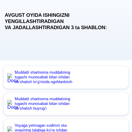
AVGUST OYIDA ISHINGIZNI
YENGILLASHTIRADIGAN
VA JADALLASHTIRADIGAN 3
ta
SHABLON:
Muddatli shartnoma muddatining
tugashi munosabati bilan ishdan
boʻshatish toʻgʻrisida ogohlantirish
Muddatli shartnoma muddatining
tugashi munosabati bilan ishdan
boʻshatish buyrugʻi
Voyaga yetmagan хodimni ota-
onasining talabiga koʻra ishdan