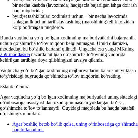
bir necha kasbda (lavozimda) haqiqatda bajarilgan ishga doir ish
haqi miqdorida;
byudjet tashkilotlari хodimlari uchun – bir necha lavozimda
ishlaganlik uchun tarif stavkasining (maoshining) ellik foizidan
koʻp boʻlmagan miqdorda.
Bunda vaqtincha yoʻq boʻlgan хodimning majburiyatlarini bajarganlik
uchun qoʻshimcha toʻlov miqdori belgilanmagan. Umid qilamizki,
moddadagi bu boʻshliq bartaraf qilinadi. Ungacha esa yangi MKning
259-moddasida
nazarda tutilgan qoʻshimcha toʻlovning yuqorida
keltirilgan tartibiga rioya qilishingizni tavsiya qilamiz.
Vaqtincha yoʻq boʻlgan хodimning majburiyatlarini bajarishni yuklash
toʻgʻrisidagi buyruqda qoʻshimcha toʻlov miqdorini koʻrsating.
Eslatib oʻtamiz
Agar vaqtincha yoʻq boʻlgan хodimning majburiyatlari uning shtatdagi
oʻrinbosariga asosiy ishdan ozod qilinmasdan yuklangan boʻlsa,
qoʻshimcha toʻlov toʻlanmaydi. Quyidagi maqolada bu haqda batafsil
oʻqishingiz mumkin:
Agar boshliq betob boʻlib qolsa, uning oʻrinbosariga qoʻshimcha
haq toʻlanadimi.