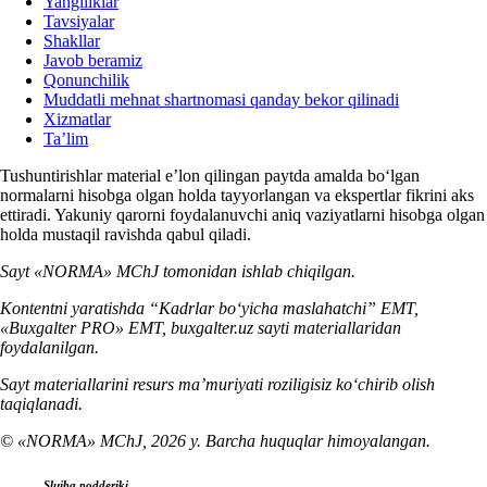
Yangiliklar
Tavsiyalar
Shakllar
Javob beramiz
Qonunchilik
Muddatli mehnat shartnomasi qanday bekor qilinadi
Xizmatlar
Ta’lim
Tushuntirishlar material e’lon qilingan paytda amalda boʻlgan
normalarni hisobga olgan holda tayyorlangan va ekspertlar fikrini aks
ettiradi. Yakuniy qarorni foydalanuvchi aniq vaziyatlarni hisobga olgan
holda mustaqil ravishda qabul qiladi.
Sayt «NORMA» MChJ tomonidan ishlab chiqilgan.
Kontentni yaratishda “Kadrlar boʻyicha maslahatchi” EMT,
«Buxgalter PRO» EMT, buxgalter.uz sayti materiallaridan
foydalanilgan.
Sayt materiallarini resurs ma’muriyati roziligisiz koʻchirib olish
taqiqlanadi.
© «NORMA» MChJ, 2026 y. Barcha huquqlar himoyalangan.
Slujba podderjki