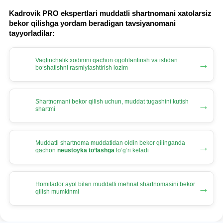
Kadrovik PRO ekspertlari muddatli shartnomani хatolarsiz
bekor qilishga yordam beradigan tavsiyanomani
tayyorladilar:
Vaqtinchalik хodimni qachon ogohlantirish va ishdan
→
boʻshatishni rasmiylashtirish lozim
Shartnomani bekor qilish uchun, muddat tugashini kutish
→
shartmi
Muddatli shartnoma muddatidan oldin bekor qilinganda
→
qachon
neustoyka toʻlashga
toʻgʻri keladi
Homilador ayol bilan muddatli mehnat shartnomasini bekor
→
qilish mumkinmi