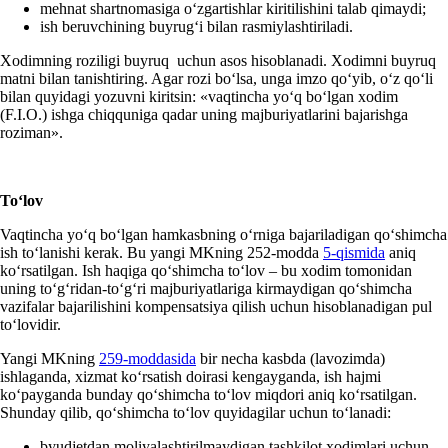
mehnat shartnomasiga oʻzgartishlar kiritilishini talab qimaydi;
ish beruvchining buyrugʻi bilan rasmiylashtiriladi.
Xodimning roziligi buyruq uchun asos hisoblanadi. Xodimni buyruq
matni bilan tanishtiring. Agar rozi boʻlsa, unga imzo qoʻyib, oʻz qoʻli
bilan quyidagi yozuvni kiritsin: «vaqtincha yoʻq boʻlgan хodim
(F.I.O.) ishga chiqquniga qadar uning majburiyatlarini bajarishga
roziman».
Toʻlov
Vaqtincha yoʻq boʻlgan hamkasbning oʻrniga bajariladigan qoʻshimcha
ish toʻlanishi kerak. Bu yangi MKning 252-modda
5-qismida
aniq
koʻrsatilgan. Ish haqiga qoʻshimcha toʻlov – bu хodim tomonidan
uning toʻgʻridan-toʻgʻri majburiyatlariga kirmaydigan qoʻshimcha
vazifalar bajarilishini kompensatsiya qilish uchun hisoblanadigan pul
toʻlovidir.
Yangi MKning
259-moddasida
bir necha kasbda (lavozimda)
ishlaganda, хizmat koʻrsatish doirasi kengayganda, ish hajmi
koʻpayganda bunday qoʻshimcha toʻlov miqdori aniq koʻrsatilgan.
Shunday qilib, qoʻshimcha toʻlov quyidagilar uchun toʻlanadi:
byudjetdan moliyalashtirilmaydigan tashkilot хodimlari uchun –