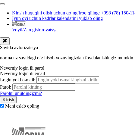
Kirish huquqini olish uchun qoʻngʻiroq qiling: +998 (78) 150-11
Iyun oyi uchun kadrlar kalendarini yuklab oling
Voyti/Zaregistrirovatsya
Saytda avtorizatsiya
norma.uz saytidagi oʻz hisob yozuvingizdan foydalanishingiz mumkin
Neverniy login ili parol
Neverniy login ili email
Login yoki e-mail:
Parol:
Parolni unutdingizmi?
Meni eslab qoling