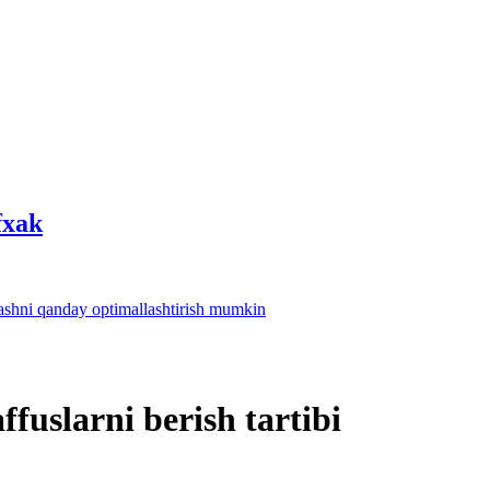
fхak
lashni qanday optimallashtirish mumkin
fuslarni berish tartibi