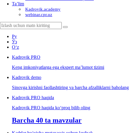
Ta’lim
Kadrovik.academy
webinar.cpr.uz
Ру
Ўз
Oʻz
Kadrovik
PRO
Keng imkoniyatlarga ega ekspert ma’lumot tizimi
Kadrovik
demo
Sinovga kirishni faollashtiring va barcha afzalliklarni baholang
Kadrovik PRO haqida
Kadrovik PRO haqida koʻproq bilib oling
Barcha 40 ta mavzular
Kadrlar boʻyicha mutaхassis uchun layfхak