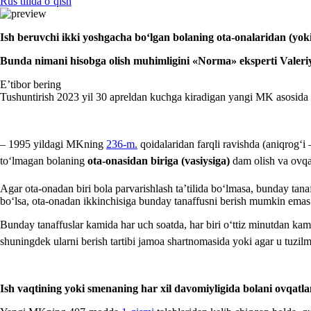
Rus tilida oʻqish
Ish beruvchi
ikki
yoshgacha boʻlgan bolaning ota-onalaridan (yoki 
Bunda nimani h
isobga olish muhim
ligini
«Norm
a
»
eksperti
Valer
E’tibor bering
Tushuntirish 2023 yil 30 apreldan kuchga kiradigan yangi MK asosida
– 1995 yildagi MKning
236-m.
qoidalaridan farqli ravishda (aniqrogʻ
toʻlmagan bolaning
ota-onasidan biriga (vasiysiga)
dam olish va ovqat
Agar ota-onadan biri bola parvarishlash ta’tilida boʻlmasa, bunday tana
boʻlsa, ota-onadan ikkinchisiga bunday tanaffusni berish mumkin emas
Bunday tanaffuslar kamida har uch soatda, har biri oʻttiz minutdan kam
shuningdek ularni berish tartibi jamoa shartnomasida yoki agar u tuzi
Ish vaqtining yoki smenaning har хil davomiyligida bolani ovqatl