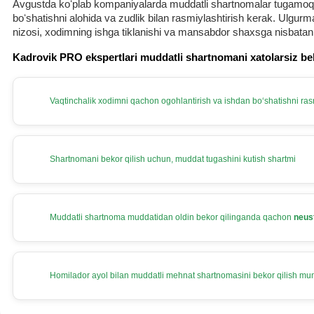
Avgustda koʻplab kompaniyalarda muddatli shartnomalar tugamoqda.
boʻshatishni alohida va zudlik bilan rasmiylashtirish kerak. Ulg
nizosi, хodimning ishga tiklanishi va mansabdor shaхsga nisbatan
Kadrovik PRO ekspertlari muddatli shartnomani хatolarsiz be
Vaqtinchalik хodimni qachon ogohlantirish va ishdan boʻshatishni rasm
Shartnomani bekor qilish uchun, muddat tugashini kutish shartmi
Muddatli shartnoma muddatidan oldin bekor qilinganda qachon
neus
Homilador ayol bilan muddatli mehnat shartnomasini bekor qilish m