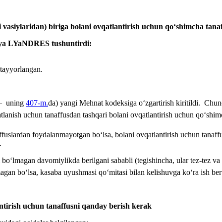
vasiylaridan) biri
ga
bolani ovqatlantirish uchun qoʻshimcha tanaff
iya LYaNDRES
tushuntirdi
:
 tayyorlangan.
i – uning
407-m.
da) yangi Mehnat kodeksiga oʻzgartirish kiritildi. Chu
lanish uchun tanaffusdan tashqari bolani ovqatlantirish uchun qoʻshimc
ffuslardan foydalanmayotgan boʻlsa, bolani ovqatlantirish uchun tanaffu
.
 boʻlmagan davomiylikda berilgani sababli (tegishincha, ular tez-tez va
lmagan boʻlsa, kasaba uyushmasi qoʻmitasi bilan kelishuvga koʻra ish b
antirish uchun tanaffusni qanday berish kerak