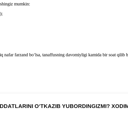
rishingiz mumkin:
);
 nafar farzand boʻlsa, tanaffusning davomiyligi kamida bir soat qilib 
DDATLARINI OʻTKAZIB YUBORDINGIZMI? XODI