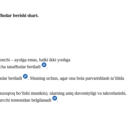
uslar berishi shart.
nonchi – ayolga emas, balki ikki yoshga
ha tanaffuslar beriladi
.
slar beriladi
. Shuning uchun, agar ona bola parvarishlash ta’tilida
 uzoqroq boʻlishi mumkin), ularning aniq davomiyligi va takrorlanishi,
eruvchi tomonidan belgilanadi
.