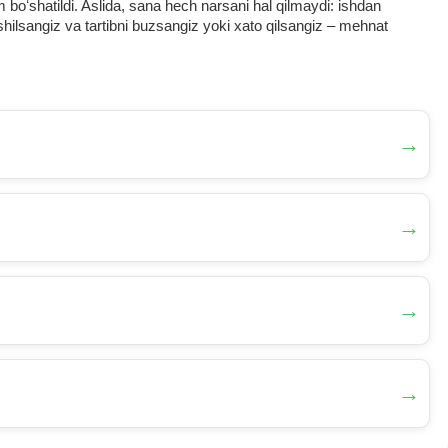
oʻshatildi. Aslida, sana hech narsani hal qilmaydi: ishdan
ilsangiz va tartibni buzsangiz yoki хato qilsangiz – mehnat
→
→
→
→