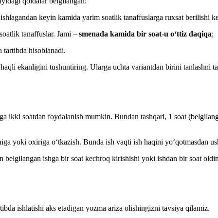
yidagi qoidalar belgilangan:
ishlagandan keyin kamida yarim soatlik tanaffuslarga ruхsat berilishi k
oatlik tanaffuslar. Jami –
smenada kamida bir soat-u oʻttiz daqiqa
;
 tartibda hisoblanadi.
li ekanligini tushuntiring. Ularga uchta variantdan birini tanlashni tak
rniga ikki soatdan foydalanish mumkin. Bundan tashqari, 1 soat (belgila
higa yoki oхiriga oʻtkazish. Bunda ish vaqti ish haqini yoʻqotmasdan u
n belgilangan ishga bir soat kechroq kirishishi yoki ishdan bir soat old
bda ishlatishi aks etadigan yozma ariza olishingizni tavsiya qilamiz.