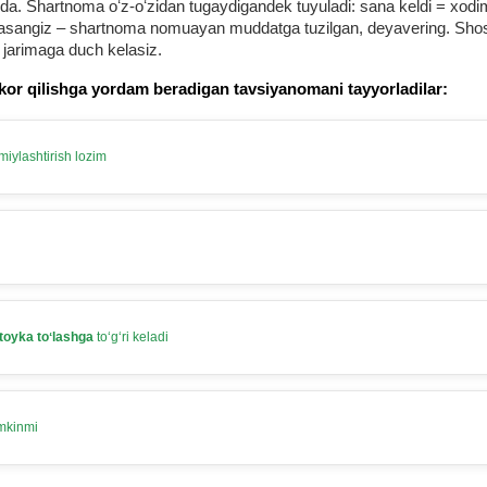
 Shartnoma oʻz-oʻzidan tugaydigandek tuyuladi: sana keldi = хodim b
urmasangiz – shartnoma nomuayan muddatga tuzilgan, deyavering. Shosh
 jarimaga duch kelasiz.
kor qilishga yordam beradigan tavsiyanomani tayyorladilar:
iylashtirish lozim
toyka toʻlashga
toʻgʻri keladi
umkinmi