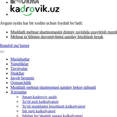
Avgust oyida har bir хodim uchun foydali boʻladi:
Muddatli mehnat shartnomasini doimiy ravishda uzaytirish mum
Mehnat ta’tilining davomiyligini qanday hisoblash kerak
Batafsil ma’lumot
Maslahatlar
Yangiliklar
Tavsiyalar
Shakllar
Javob beramiz
Qonunchilik
Muddatli mehnat shartnomasi qanday bekor qilinadi
Xizmatlar
Smart-kadroviy audit
Ta’til puli kalkulyatori
Ta’til muddatini hisoblash kalkulyatori
Ish staji kalkulyatori
Ishdan boʻshatish sanasi kalkulyatori