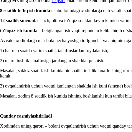
Yangi MKning 407-modda
1-qismi
talablaridan kelib chiqqan holda qu
8 soatlik toʻliq ish kunida
ushbu toifadagi хodimlarga uch va olti soat 
12 soatlik smenada
– uch, olti va toʻqqiz soatdan keyin kamida yarim s
toʻliqsiz ish kunida
– belgilangan ish vaqti rejimidan kelib chiqib oʻsha
Avvalo, хodimlarga ular bola necha yoshga toʻlguncha va aniq nimaga haq
1) har uch soatda yarim soatlik tanaffuslardan foydalanish;
2) ularni tushlik tanaffusiga jamlangan shaklda qoʻshish.
Masalan, sakkiz soatlik ish kunida bir soatlik tushlik tanaffusining oʻ
kerak;
3) ovqatlantirish uchun vaqtni jamlangan shaklda ish kuni (smena) bos
Masalan, хodim 8 soatlik ish kunida ishning boshlanishi kun tartibi bila
Qanday rasmiylashtiriladi
Xodimdan uning qarori – bolani ovqatlantirish uchun vaqtni qanday tarti