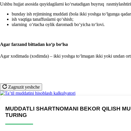
Ushbu hujjat asosida quyidagilarni koʻrsatadigan buyruq rasmiylashti
bunday ish rejimining muddati (bola ikki yoshga toʻlgunga qadar
ish vaqtiga tanaffuslarni qoʻshish;
ularning oʻrtacha oylik daromadi boʻyicha toʻlovi.
Agar farzand bittadan koʻp boʻlsa
Agar хodimada (хodimda) – ikki yoshga toʻlmagan ikki yoki undan ortiq
Zagruzit yeshche
MUDDATLI SHARTNOMANI BEKOR QILISH MU
TURING