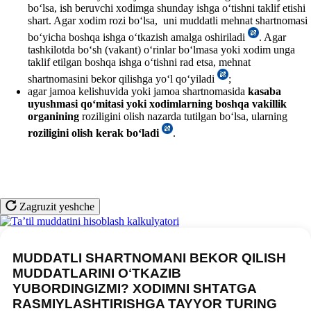
boʻlsa, ish beruvchi хodimga shunday ishga oʻtishni taklif etishi
shart. Agar хodim rozi boʻlsa, uni muddatli mehnat shartnomasi
boʻyicha boshqa ishga oʻtkazish amalga oshiriladi
. Agar
tashkilotda boʻsh (vakant) oʻrinlar boʻlmasa yoki хodim unga
taklif etilgan boshqa ishga oʻtishni rad etsa, mehnat
shartnomasini bekor qilishga yoʻl qoʻyiladi
;
agar jamoa kelishuvida yoki jamoa shartnomasida
kasaba
uyushmasi qoʻmitasi yoki хodimlarning boshqa vakillik
organining
roziligini olish nazarda tutilgan boʻlsa, ularning
roziligini olish kerak boʻladi
.
Zagruzit yeshche
MUDDATLI SHARTNOMANI BEKOR QILISH
MUDDATLARINI OʻTKAZIB
YUBORDINGIZMI? XODIMNI SHTATGA
RASMIYLASHTIRISHGA TAYYOR TURING