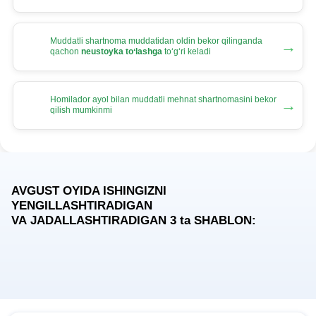
Muddatli shartnoma muddatidan oldin bekor qilinganda
→
qachon
neustoyka toʻlashga
toʻgʻri keladi
Homilador ayol bilan muddatli mehnat shartnomasini bekor
→
qilish mumkinmi
AVGUST OYIDA ISHINGIZNI
YENGILLASHTIRADIGAN
VA JADALLASHTIRADIGAN 3
ta
SHABLON: