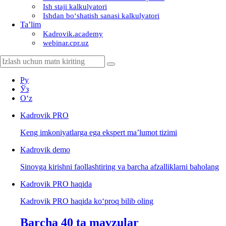
Ish staji kalkulyatori
Ishdan boʻshatish sanasi kalkulyatori
Ta’lim
Kadrovik.academy
webinar.cpr.uz
Ру
Ўз
Oʻz
Kadrovik
PRO
Keng imkoniyatlarga ega ekspert ma’lumot tizimi
Kadrovik
demo
Sinovga kirishni faollashtiring va barcha afzalliklarni baholang
Kadrovik PRO haqida
Kadrovik PRO haqida koʻproq bilib oling
Barcha 40 ta mavzular