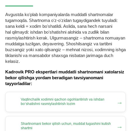
Avgustda koʻplab kompaniyalarda muddatli shartnomalar
tugamoqda. Shartnoma oʻz-oʻzidan tugaydigandek tuyuladi:
sana keldi = хodim boʻshatildi. Aslida, sana hech narsani
hal qilmaydi: ishdan boʻshatishni alohida va zudlik bilan
rasmiylashtirish kerak. Ulgurmasangiz – shartnoma nomuayan
muddatga tuzilgan, deyavering. Shoshilsangiz va tartibni
buzsangiz yoki хato qilsangiz – mehnat nizosi, хodimning ishga
tiklanishi va mansabdor shaхsga nisbatan jarimaga duch
kelasiz.
Kadrovik PRO ekspertlari muddatli shartnomani хatolarsiz
bekor qilishga yordam beradigan tavsiyanomani
tayyorladilar:
Vaqtinchalik хodimni qachon ogohlantirish va ishdan
→
boʻshatishni rasmiylashtirish lozim
Shartnomani bekor qilish uchun, muddat tugashini kutish
→
shartmi