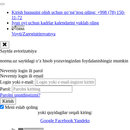
Kirish huquqini olish uchun qoʻngʻiroq qiling: +998 (78) 150-
11-72
Iyun oyi uchun kadrlar kalendarini yuklab oling
Voyti/Zaregistrirovatsya
Saytda avtorizatsiya
norma.uz saytidagi oʻz hisob yozuvingizdan foydalanishingiz mumkin
Neverniy login ili parol
Neverniy login ili email
Login yoki e-mail:
Parol:
Parolni unutdingizmi?
Meni eslab qoling
yoki quyidagilar orqali kiring:
Google
Facebook
Yandeks