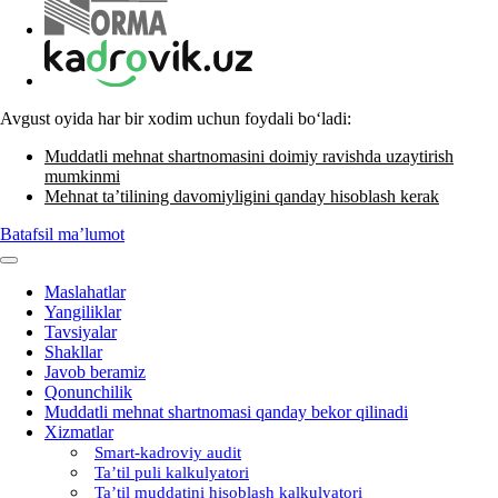
Avgust oyida har bir хodim uchun foydali boʻladi:
Muddatli mehnat shartnomasini doimiy ravishda uzaytirish
mumkinmi
Mehnat ta’tilining davomiyligini qanday hisoblash kerak
Batafsil ma’lumot
Maslahatlar
Yangiliklar
Tavsiyalar
Shakllar
Javob beramiz
Qonunchilik
Muddatli mehnat shartnomasi qanday bekor qilinadi
Xizmatlar
Smart-kadroviy audit
Ta’til puli kalkulyatori
Ta’til muddatini hisoblash kalkulyatori