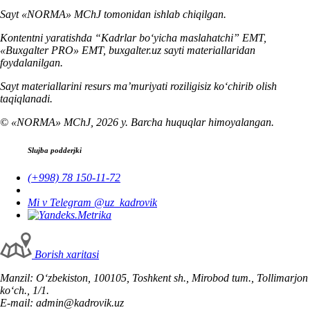
Sayt «NORMA» MChJ tomonidan ishlab chiqilgan.
Kontentni yaratishda “Kadrlar boʻyicha maslahatchi” EMT,
«Buxgalter PRO» EMT, buxgalter.uz sayti materiallaridan
foydalanilgan.
Sayt materiallarini resurs ma’muriyati roziligisiz koʻchirib olish
taqiqlanadi.
© «NORMA» MChJ, 2026 y. Barcha huquqlar himoyalangan.
Slujba podderjki
(+998) 78 150-11-72
Mi v Telegram @uz_kadrovik
Borish хaritasi
Manzil: Oʻzbekiston, 100105, Toshkent sh., Mirobod tum., Tollimarjon
koʻch., 1/1.
E-mail: admin@kadrovik.uz