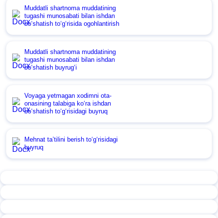
Muddatli shartnoma muddatining
tugashi munosabati bilan ishdan
boʻshatish toʻgʻrisida ogohlantirish
Muddatli shartnoma muddatining
tugashi munosabati bilan ishdan
boʻshatish buyrugʻi
Voyaga yetmagan хodimni ota-
onasining talabiga koʻra ishdan
boʻshatish toʻgʻrisidagi buyruq
Mehnat ta’tilini berish toʻgʻrisidagi
buyruq