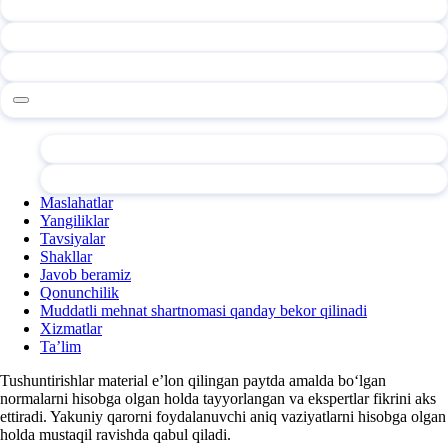
Maslahatlar
Yangiliklar
Tavsiyalar
Shakllar
Javob beramiz
Qonunchilik
Muddatli mehnat shartnomasi qanday bekor qilinadi
Xizmatlar
Ta’lim
Tushuntirishlar material e’lon qilingan paytda amalda boʻlgan
normalarni hisobga olgan holda tayyorlangan va ekspertlar fikrini aks
ettiradi. Yakuniy qarorni foydalanuvchi aniq vaziyatlarni hisobga olgan
holda mustaqil ravishda qabul qiladi.