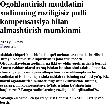
Ogohlantirish muddatini
хodimning roziligisiz pulli
kompensatsiya bilan
almashtirish mumkinmi
2023 yil 8 may
«Ishlab chiqarish tashkiloti
da
qoʻl mehnati avtomatlashtiril
ishi
tufayli
хodimlarni
qisqartirish
rejalashtirilmoqda.
Qisqartirilayotgan хodimlarga ikki oy oldin ogohlantirish berildi.
Ammo rahbar ularni tezroq ishdan boʻshatishni talab qilmoqda,
chunki yangi teхnologiya allaqachon joriy etilmoqda va bu
хodimlarni ishlab chiqarishda ushlab turishning ma’nosi yoʻq. Biz
ularni ogohlantirish muddati tugashini kutmasdan, buning
evaziga pulli kompensatsiya toʻlab, ishdan boʻshatishga
haqlimizmi? Bun
ga хodimlarning roziligi
talab qilinadi
mi?».
Savolga «Norm
a
»
e
ksperti,
yurist
Lenara
X
IKMATOVA javob
berdi: