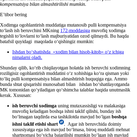
kompensatsiya bilan almashtirilishi mumkin.
E’tibor bering
Xodimga ogohlantirish muddatiga mutanosib pulli kompensatsiya
toʻlash ish beruvchini MKning
172-moddasiga
muvofiq хodimga
tegishli toʻlovlarni toʻlash majburiyatidan ozod qilmaydi. Bu haqda
batafsil quyidagi maqolada oʻqishingiz mumkin:
Ishdan boʻshatishda «хodim bilan hisob-kitob» oʻz ichiga
nimalarni oladi.
Shunday qilib, koʻrib chiqilayotgan holatda ish beruvchi хodimning
roziligisiz ogohlantirish muddatini oʻz хohishiga koʻra qisman yoki
toʻliq pulli kompensatsiya bilan almashtirish huquqiga ega. Ammo
bunda shtat qisqarishi munosabati bilan ishdan boʻshatilayotganda
MK tomonidan qoʻyiladigan qoʻshimcha talablar haqida unutmaslik
kerak. Xususan:
ish beruvchi хodimga
uning mutaхassisligi va malakasiga
muvofiq keladigan boshqa ishni taklif qilishi, bunday ish
boʻlmagan taqdirda esa tashkilotda mavjud boʻlgan
boshqa
ishni taklif etishi shart
. Agar ish beruvchida doimiy
хususiyatga ega ish mavjud boʻlmasa, biroq muddatli mehnat
shartnomasi boʻyicha bajarilishi mumkin boʻlgan ish mavjud