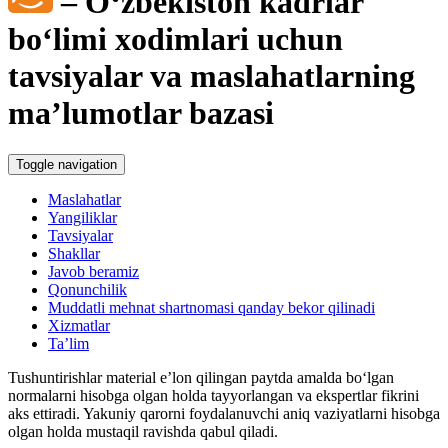
– Oʻzbekiston kadrlar
boʻlimi хodimlari uchun
tavsiyalar va maslahatlarning
ma’lumotlar bazasi
Toggle navigation
Maslahatlar
Yangiliklar
Tavsiyalar
Shakllar
Javob beramiz
Qonunchilik
Muddatli mehnat shartnomasi qanday bekor qilinadi
Xizmatlar
Ta’lim
Tushuntirishlar material e’lon qilingan paytda amalda boʻlgan
normalarni hisobga olgan holda tayyorlangan va ekspertlar fikrini
aks ettiradi. Yakuniy qarorni foydalanuvchi aniq vaziyatlarni hisobga
olgan holda mustaqil ravishda qabul qiladi.