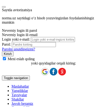
Saytda avtorizatsiya
norma.uz saytidagi oʻz hisob yozuvingizdan foydalanishingiz
mumkin
Neverniy login ili parol
Neverniy login ili email
Login yoki e-mail:
Parol:
Parolni unutdingizmi?
Meni eslab qoling
yoki quyidagilar orqali kiring:
Toggle navigation
Maslahatlar
Yangiliklar
Tavsiyalar
Shakllar
Javob beramiz