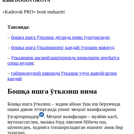
Raisa DOGOVOROVA
«Kadrovik PRO» bosh muharriri
Тавсияда:
–
бошқа ишга ўтказиш деганда нима тушунилади
;
–
бошқа ишга ўтказишнинг қандай турлари мавжуд
;
–
ўтказишни расмийлаштиришда нималарни инобатга
олиш муҳим
;
–
ғайриқонуний равишда ўтказиш учун жавобгарлик
қандай
Бошқа ишга ўтказиш нима
Бошқа ишга ўтказиш – ходим айнан ўша иш берувчида
ишни давом эттирганда унинг меҳнат вазифаларини
ўзгартиришдир
. Меҳнат вазифалари – муайян касб,
мутахассислик, малака ёхуд лавозим бўйича иш,
шунингдек, ходимга топшириладиган ишнинг аниқ бир
туридир.