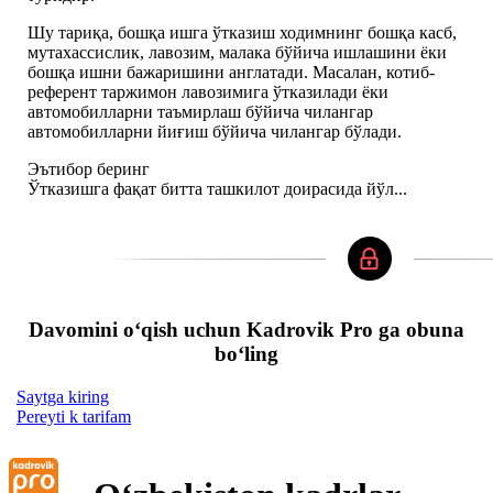
Шу тариқа, бошқа ишга ўтказиш ходимнинг бошқа касб,
мутахассислик, лавозим, малака бўйича ишлашини ёки
бошқа ишни бажаришини англатади. Масалан, котиб-
референт таржимон лавозимига ўтказилади ёки
автомобилларни таъмирлаш бўйича чилангар
автомобилларни йиғиш бўйича чилангар бўлади.
Эътибор беринг
Ўтказишга фақат битта ташкилот доирасида йўл...
Davomini oʻqish uchun Kadrovik Pro ga obuna
boʻling
Saytga kiring
Pereyti k tarifam