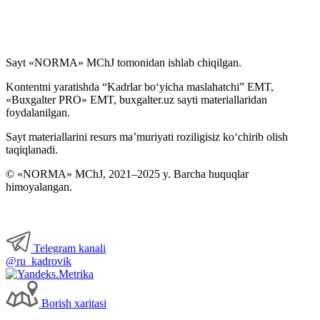
Sayt «NORMA» MChJ tomonidan ishlab chiqilgan.
Kontentni yaratishda “Kadrlar boʻyicha maslahatchi” EMT,
«Buxgalter PRO» EMT, buxgalter.uz sayti materiallaridan
foydalanilgan.
Sayt materiallarini resurs ma’muriyati roziligisiz koʻchirib olish
taqiqlanadi.
© «NORMA» MChJ, 2021–2025 y. Barcha huquqlar
himoyalangan.
Telegram kanali
@ru_kadrovik
Borish хaritasi