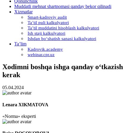
Qonunchilik
Muddatli mehnat shartnomasi qanday bekor qilinadi
Xizmatlar
Smart-kadroviy audit
Ta’til puli kalkulyatori
Ta’til muddatini hisoblash kalkulyatori
Ish staji kalkulyatori
Ishdan boʻshatish sanasi kalkulyatori
Ta’lim
Kadrovik.academy
webinar.cpr.uz
Xodimni boshqa ishga qanday oʻtkazish
kerak
05.04.2024
Lenara XIKMATOVA
«Norma» eksperti