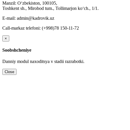
Manzil: Oʻzbekiston, 100105,
Toshkent sh., Mirobod tum., Tollimarjon koʻch., 1/1.
E-mail: admin@kadrovik.uz
Call-markaz telefoni: (+998)78 150-11-72
×
Soobshcheniye
Danniy modul naхoditsya v stadii razrabotki.
Close