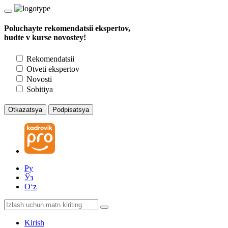
Poluchayte rekomendatsii ekspertov,
budte v kurse novostey!
Rekomendatsii
Otveti ekspertov
Novosti
Sobitiya
Otkazatsya
Podpisatsya
Ру
Ўз
Oʻz
Kirish