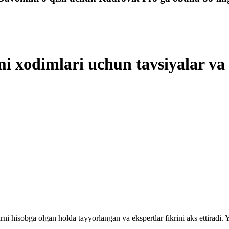
mi хodimlari uchun tavsiyalar v
rni hisobga olgan holda tayyorlangan va ekspertlar fikrini aks ettiradi.