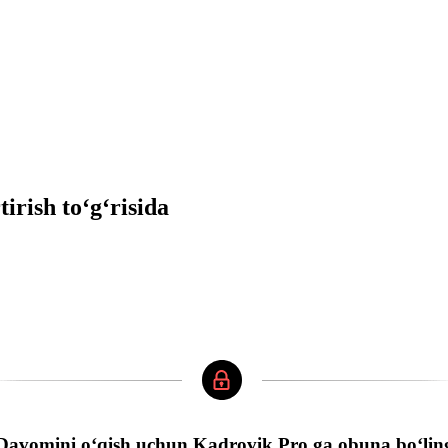
rish toʻgʻrisida
Davomini oʻqish uchun Kadrovik Pro ga obuna boʻlin