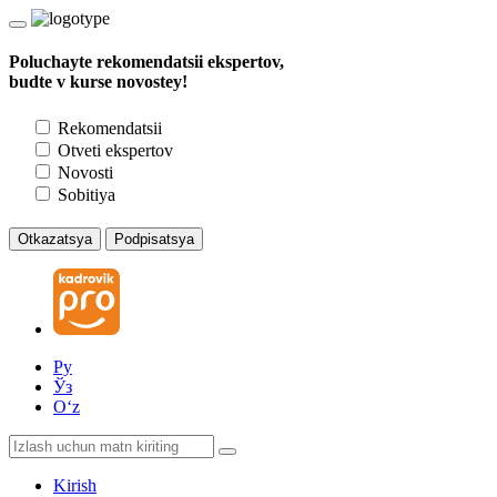
Poluchayte rekomendatsii ekspertov,
budte v kurse novostey!
Rekomendatsii
Otveti ekspertov
Novosti
Sobitiya
Otkazatsya
Podpisatsya
Ру
Ўз
Oʻz
Kirish