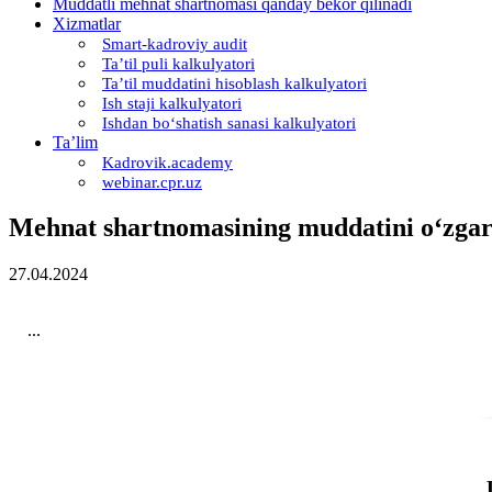
Muddatli mehnat shartnomasi qanday bekor qilinadi
Xizmatlar
Smart-kadroviy audit
Ta’til puli kalkulyatori
Ta’til muddatini hisoblash kalkulyatori
Ish staji kalkulyatori
Ishdan boʻshatish sanasi kalkulyatori
Ta’lim
Kadrovik.academy
webinar.cpr.uz
Mehnat shartnomasining muddatini oʻzgarti
27.04.2024
...