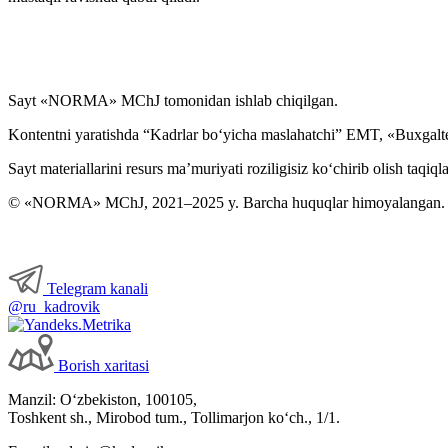
Sayt «NORMA» MChJ tomonidan ishlab chiqilgan.
Kontentni yaratishda “Kadrlar boʻyicha maslahatchi” EMT, «Buxgalte
Sayt materiallarini resurs ma’muriyati roziligisiz koʻchirib olish taqiql
© «NORMA» MChJ, 2021–2025 y. Barcha huquqlar himoyalangan.
Telegram kanali
@ru_kadrovik
Borish хaritasi
Manzil: Oʻzbekiston, 100105,
Toshkent sh., Mirobod tum., Tollimarjon koʻch., 1/1.