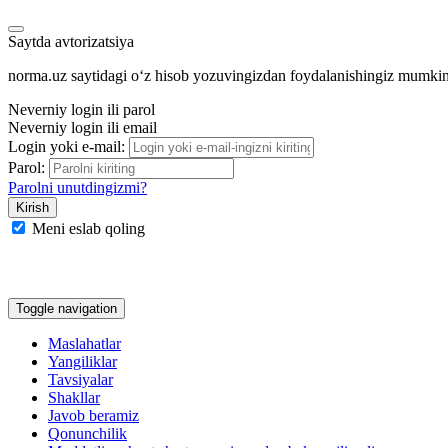
Saytda avtorizatsiya
norma.uz saytidagi oʻz hisob yozuvingizdan foydalanishingiz mumki
Neverniy login ili parol
Neverniy login ili email
Login yoki e-mail:
Parol:
Parolni unutdingizmi?
Meni eslab qoling
Google
Facebook
Yandeks
Toggle navigation
Maslahatlar
Yangiliklar
Tavsiyalar
Shakllar
Javob beramiz
Qonunchilik