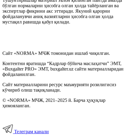
Тушунтиришлар материал эълон қилинган пайтда амалда
бўлган нормаларни ҳисобга олган ҳолда тайёрланган ва
экспертлар фикрини акс эттиради. Якуний қарорни
фойдаланувчи аниқ вазиятларни ҳисобга олган ҳолда
мустақил равишда қабул қилади.
Сайт «NORMA» МЧЖ томонидан ишлаб чиқилган.
Контентни яратишда “Кадрлар бўйича маслаҳатчи” ЭМТ,
«Buxgalter PRO» ЭМТ, buxgalter.uz сайти материалларидан
фойдаланилган.
Сайт материалларини ресурс маъмурияти розилигисиз
кўчириб олиш тақиқланади.
© «NORMA» МЧЖ, 2021–2025 й. Барча ҳуқуқлар
ҳимояланган.
Телеграм канали