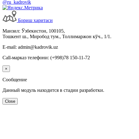
@ru_kadrovik
Бориш харитаси
Манзил: Ўзбекистон, 100105,
Тошкент ш., Миробод тум., Толлимаржон кўч., 1/1.
E-mail: admin@kadrovik.uz
Call-марказ телефони: (+998)78 150-11-72
×
Сообщение
Данный модуль находится в стадии разработки.
Close