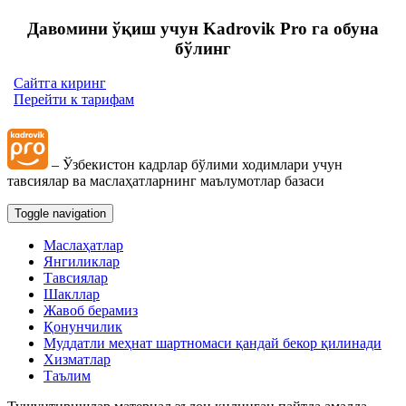
Давомини ўқиш учун Kadrovik Pro га обуна
бўлинг
Сайтга киринг
Перейти к тарифам
– Ўзбекистон кадрлар бўлими ходимлари учун
тавсиялар ва маслаҳатларнинг маълумотлар базаси
Toggle navigation
Маслаҳатлар
Янгиликлар
Тавсиялар
Шакллар
Жавоб берамиз
Қонунчилик
Муддатли меҳнат шартномаси қандай бекор қилинади
Хизматлар
Таълим