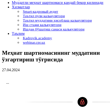
Муддатли меҳнат шартномаси қандай бекор қилинади
Хизматлар
Smart-кадровый аудит
Таътил пули калькулятори
Таътил муддатини ҳисоблаш калькулятори
Иш стажи калькулятори
Ишдан бўшатиш санаси калькулятори
Таълим
Kadrovik.academy
webinar.cpr.uz
Меҳнат шартномасининг муддатини
ўзгартириш тўғрисида
27.04.2024
...