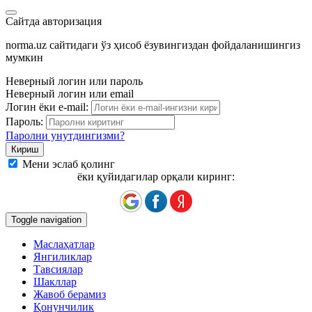
Сайтда авторизация
norma.uz сайтидаги ўз ҳисоб ёзувингиздан фойдаланишингиз
мумкин
Неверный логин или пароль
Неверный логин или email
Логин ёки e-mail:
Пароль:
Паролни унутдингизми?
Мени эслаб қолинг
ёки қуйидагилар орқали киринг:
Toggle navigation
Маслаҳатлар
Янгиликлар
Тавсиялар
Шакллар
Жавоб берамиз
Қонунчилик