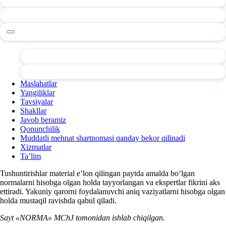
Maslahatlar
Yangiliklar
Tavsiyalar
Shakllar
Javob beramiz
Qonunchilik
Muddatli mehnat shartnomasi qanday bekor qilinadi
Xizmatlar
Ta’lim
Tushuntirishlar material e’lon qilingan paytda amalda boʻlgan
normalarni hisobga olgan holda tayyorlangan va ekspertlar fikrini aks
ettiradi. Yakuniy qarorni foydalanuvchi aniq vaziyatlarni hisobga olgan
holda mustaqil ravishda qabul qiladi.
Sayt «NORMA» MChJ tomonidan ishlab chiqilgan.