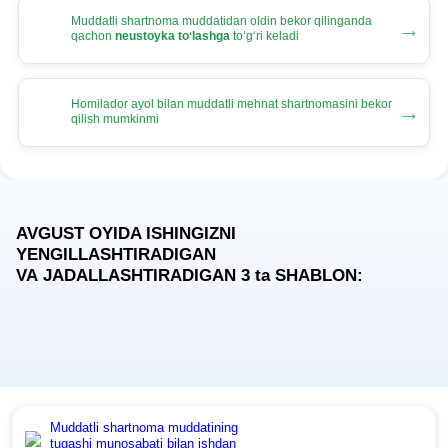
Muddatli shartnoma muddatidan oldin bekor qilinganda
→
qachon
neustoyka toʻlashga
toʻgʻri keladi
Homilador ayol bilan muddatli mehnat shartnomasini bekor
→
qilish mumkinmi
AVGUST OYIDA ISHINGIZNI
YENGILLASHTIRADIGAN
VA JADALLASHTIRADIGAN 3
ta
SHABLON:
Muddatli shartnoma muddatining
tugashi munosabati bilan ishdan