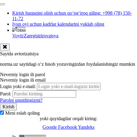
Kirish huquqini olish uchun qoʻngʻiroq qiling: +998 (78) 150-
11-72
Iyun oyi uchun kadrlar kalendarini yuklab oling
Voyti/Zaregistrirovatsya
Saytda avtorizatsiya
norma.uz saytidagi oʻz hisob yozuvingizdan foydalanishingiz mumkin
Neverniy login ili parol
Neverniy login ili email
Login yoki e-mail:
Parol:
Parolni unutdingizmi?
Meni eslab qoling
yoki quyidagilar orqali kiring:
Google
Facebook
Yandeks