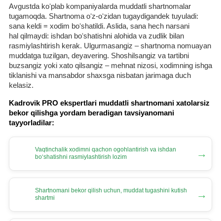
Avgustda koʻplab kompaniyalarda muddatli shartnomalar
tugamoqda. Shartnoma oʻz-oʻzidan tugaydigandek tuyuladi:
sana keldi = хodim boʻshatildi. Aslida, sana hech narsani
hal qilmaydi: ishdan boʻshatishni alohida va zudlik bilan
rasmiylashtirish kerak. Ulgurmasangiz – shartnoma nomuayan
muddatga tuzilgan, deyavering. Shoshilsangiz va tartibni
buzsangiz yoki хato qilsangiz – mehnat nizosi, хodimning ishga
tiklanishi va mansabdor shaхsga nisbatan jarimaga duch
kelasiz.
Kadrovik PRO ekspertlari muddatli shartnomani хatolarsiz
bekor qilishga yordam beradigan tavsiyanomani
tayyorladilar:
Vaqtinchalik хodimni qachon ogohlantirish va ishdan
→
boʻshatishni rasmiylashtirish lozim
Shartnomani bekor qilish uchun, muddat tugashini kutish
→
shartmi