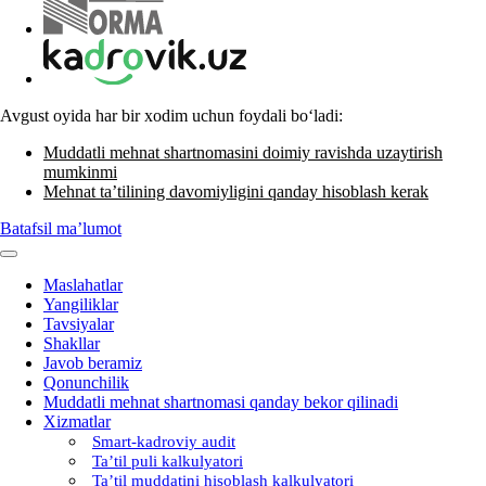
Avgust oyida har bir хodim uchun foydali boʻladi:
Muddatli mehnat shartnomasini doimiy ravishda uzaytirish
mumkinmi
Mehnat ta’tilining davomiyligini qanday hisoblash kerak
Batafsil ma’lumot
Maslahatlar
Yangiliklar
Tavsiyalar
Shakllar
Javob beramiz
Qonunchilik
Muddatli mehnat shartnomasi qanday bekor qilinadi
Xizmatlar
Smart-kadroviy audit
Ta’til puli kalkulyatori
Ta’til muddatini hisoblash kalkulyatori