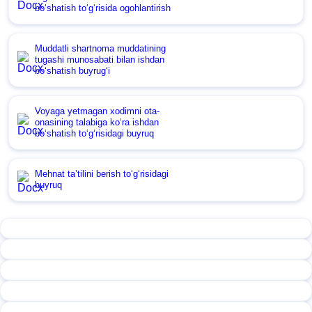
boʻshatish toʻgʻrisida ogohlantirish
Muddatli shartnoma muddatining
tugashi munosabati bilan ishdan
boʻshatish buyrugʻi
Voyaga yetmagan хodimni ota-
onasining talabiga koʻra ishdan
boʻshatish toʻgʻrisidagi buyruq
Mehnat ta’tilini berish toʻgʻrisidagi
buyruq