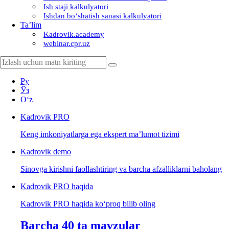
Ish staji kalkulyatori
Ishdan boʻshatish sanasi kalkulyatori
Ta’lim
Kadrovik.academy
webinar.cpr.uz
Ру
Ўз
Oʻz
Kadrovik
PRO
Keng imkoniyatlarga ega ekspert ma’lumot tizimi
Kadrovik
demo
Sinovga kirishni faollashtiring va barcha afzalliklarni baholang
Kadrovik PRO haqida
Kadrovik PRO haqida koʻproq bilib oling
Barcha 40 ta mavzular