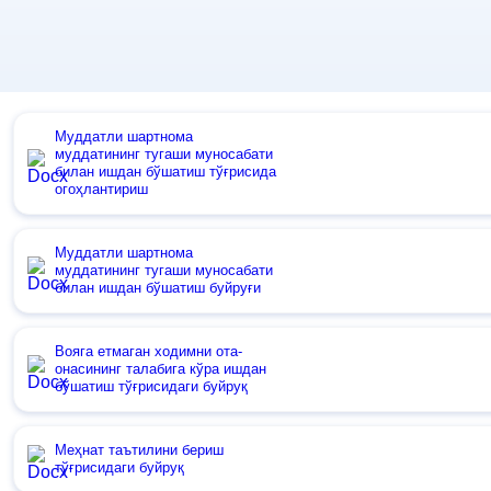
Муддатли шартнома
муддатининг тугаши муносабати
билан ишдан бўшатиш тўғрисида
огоҳлантириш
Муддатли шартнома
муддатининг тугаши муносабати
билан ишдан бўшатиш буйруғи
Вояга етмаган ходимни ота-
онасининг талабига кўра ишдан
бўшатиш тўғрисидаги буйруқ
Меҳнат таътилини бериш
тўғрисидаги буйруқ