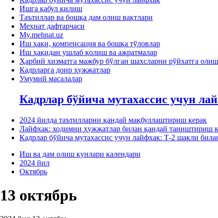
Ишга қабул қилиш
Таътиллар ва бошқа дам олиш вақтлари
Меҳнат дафтарчаси
My.mehnat.uz
Иш ҳақи, компенсация ва бошқа тўловлар
Иш ҳақидан ушлаб қолиш ва ажратмалар
Ҳарбий хизматга мажбур бўлган шахсларни рўйхатга оли
Кадрларга доир ҳужжатлар
Умумий масалалар
Кадрлар бўйича мутахассис учун ла
2024 йилда таътилларни қандай мақбуллаштириш керак
Лайфхак: ходимни ҳужжатлар билан қандай таништириш к
Кадрлар бўйича мутахассис учун лайфхак: Т-2 шакли би
Иш ва дам олиш кунлари календари
2024 йил
Октябрь
13 октябрь