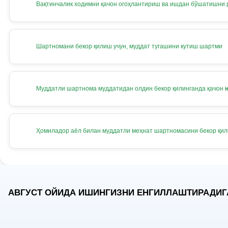
Вақтинчалик ходимни қачон огоҳлантириш ва ишдан бўшатишни
Шартномани бекор қилиш учун, муддат тугашини кутиш шартми
Муддатли шартнома муддатидан олдин бекор қилинганда қачон
Ҳомиладор аёл билан муддатли меҳнат шартномасини бекор қи
АВГУСТ ОЙИДА ИШИНГИЗНИ ЕНГИЛЛАШТИРАДИГ