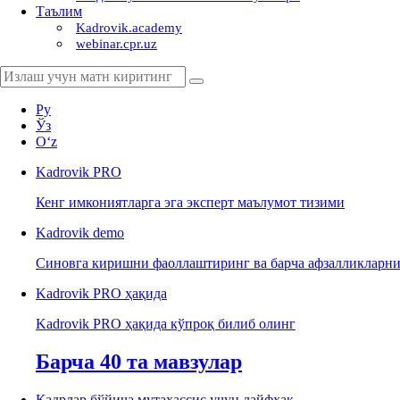
Таълим
Kadrovik.academy
webinar.cpr.uz
Ру
Ўз
Oʻz
Kadrovik
PRO
Кенг имкониятларга эга эксперт маълумот тизими
Kadrovik
demo
Синовга киришни фаоллаштиринг ва барча афзалликларни
Kadrovik PRO ҳақида
Kadrovik PRO ҳақида кўпроқ билиб олинг
Барча 40 та мавзулар
Кадрлар бўйича мутахассис учун лайфхак