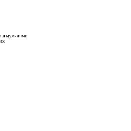
риш мумкинми
рак