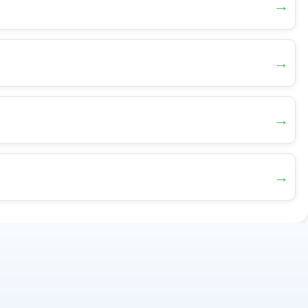
→
→
→
→