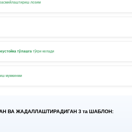
 расмийлаштириш лозим
неустойка тўлашга
тўғри келади
лиш мумкинми
АН ВА ЖАДАЛЛАШТИРАДИГАН 3
та
ШАБЛОН: