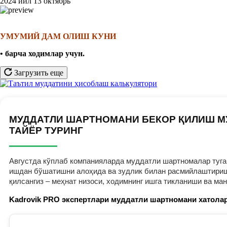
2024 йил 13 октябрь
УМУМИЙ ДАМ ОЛИШ КУНИ
• барча ходимлар учун
.
Загрузить еще
МУДДАТЛИ ШАРТНОМАНИ БЕКОР ҚИЛИШ М
ТАЙЁР ТУРИНГ
Августда кўплаб компанияларда муддатли шартномалар тугам
ишдан бўшатишни алоҳида ва зудлик билан расмийлаштириш к
қилсангиз – меҳнат низоси, ходимнинг ишга тикланиши ва ма
Kadrovik PRO экспертлари муддатли шартномани хатолар