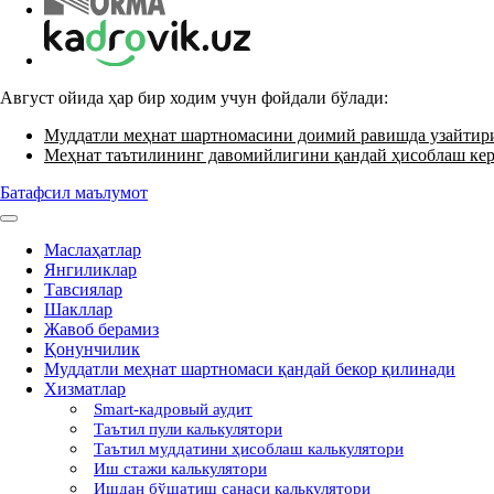
Август ойида ҳар бир ходим учун фойдали бўлади:
Муддатли меҳнат шартномасини доимий равишда узайти
Меҳнат таътилининг давомийлигини қандай ҳисоблаш ке
Батафсил маълумот
Маслаҳатлар
Янгиликлар
Тавсиялар
Шакллар
Жавоб берамиз
Қонунчилик
Муддатли меҳнат шартномаси қандай бекор қилинади
Хизматлар
Smart-кадровый аудит
Таътил пули калькулятори
Таътил муддатини ҳисоблаш калькулятори
Иш стажи калькулятори
Ишдан бўшатиш санаси калькулятори