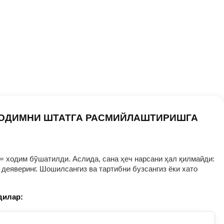
ХОДИМНИ ШТАТГА РАСМИЙЛАШТИРИШГА
= ходим бўшатилди. Аслида, сана ҳеч нарсани ҳал қилмайди:
деяверинг. Шошилсангиз ва тартибни бузсангиз ёки хато
дилар: