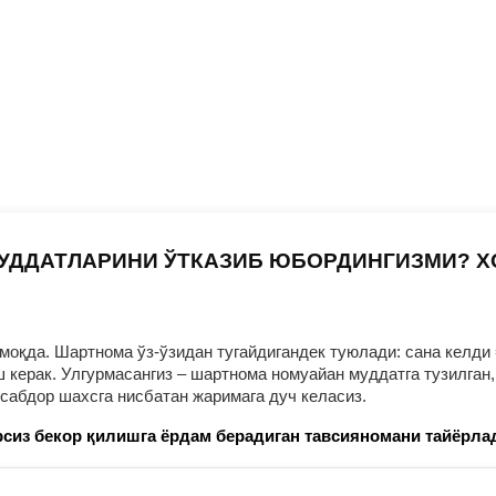
УДДАТЛАРИНИ ЎТКАЗИБ ЮБОРДИНГИЗМИ? 
оқда. Шартнома ўз-ўзидан тугайдигандек туюлади: сана келди 
ерак. Улгурмасангиз – шартнома номуайан муддатга тузилган, 
нсабдор шахсга нисбатан жаримага дуч келасиз.
сиз бекор қилишга ёрдам берадиган тавсияномани тайёрла