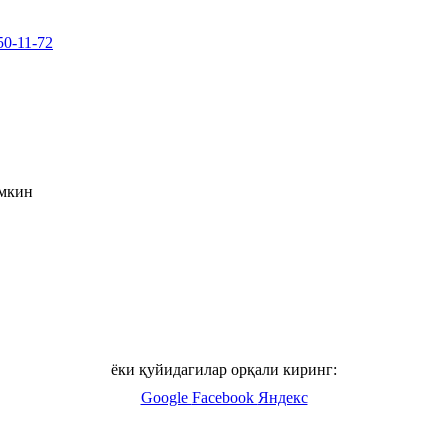
50-11-72
умкин
ёки қуйидагилар орқали киринг:
Google
Facebook
Яндекс