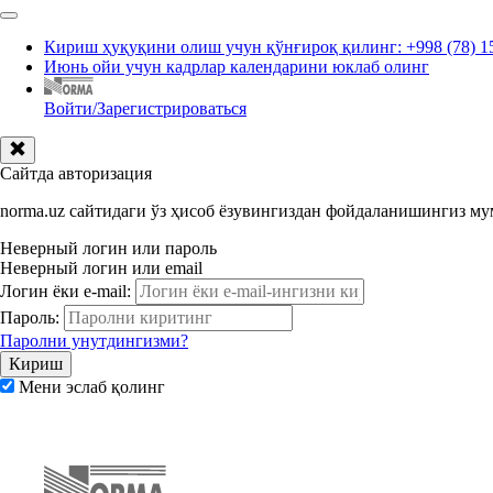
Кириш ҳуқуқини олиш учун қўнғироқ қилинг: +998 (78) 1
Июнь ойи учун кадрлар календарини юклаб олинг
Войти/Зарегистрироваться
Сайтда авторизация
norma.uz сайтидаги ўз ҳисоб ёзувингиздан фойдаланишингиз м
Неверный логин или пароль
Неверный логин или email
Логин ёки e-mail:
Пароль:
Паролни унутдингизми?
Мени эслаб қолинг