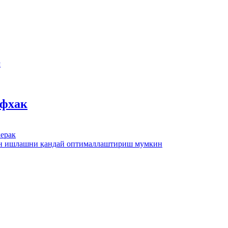
ш
йфхак
ерак
лан ишлашни қандай оптималлаштириш мумкин