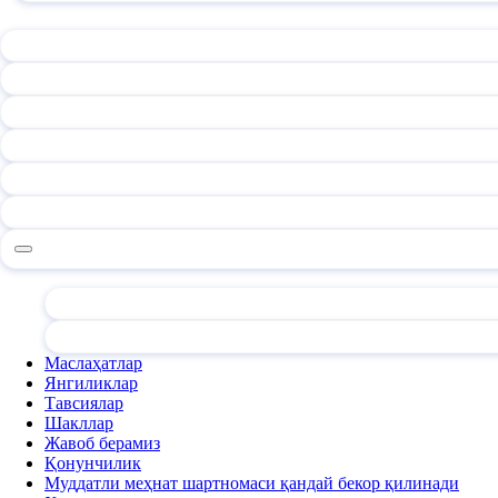
Маслаҳатлар
Янгиликлар
Тавсиялар
Шакллар
Жавоб берамиз
Қонунчилик
Муддатли меҳнат шартномаси қандай бекор қилинади