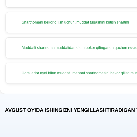
Shartnomani bekor qilish uchun, muddat tugashini kutish shartmi
Muddatli shartnoma muddatidan oldin bekor qilinganda qachon
neus
Homilador ayol bilan muddatli mehnat shartnomasini bekor qilish m
AVGUST OYIDA ISHINGIZNI YENGILLASHTIRADIGAN