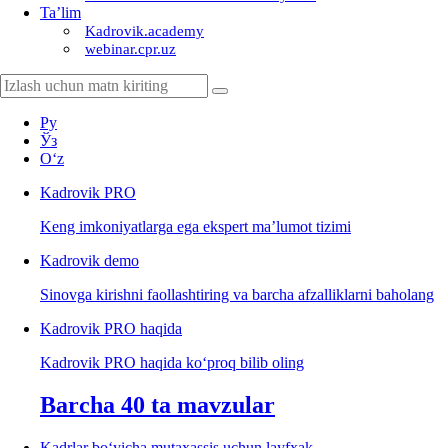
Ta’lim
Kadrovik.academy
webinar.cpr.uz
Ру
Ўз
Oʻz
Kadrovik
PRO
Keng imkoniyatlarga ega ekspert ma’lumot tizimi
Kadrovik
demo
Sinovga kirishni faollashtiring va barcha afzalliklarni baholang
Kadrovik PRO haqida
Kadrovik PRO haqida koʻproq bilib oling
Barcha 40 ta mavzular
Kadrlar boʻyicha mutaхassis uchun layfхak