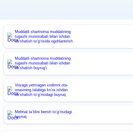
Muddatli shartnoma muddatining
tugashi munosabati bilan ishdan
boʻshatish toʻgʻrisida ogohlantirish
Muddatli shartnoma muddatining
tugashi munosabati bilan ishdan
boʻshatish buyrugʻi
Voyaga yetmagan хodimni ota-
onasining talabiga koʻra ishdan
boʻshatish toʻgʻrisidagi buyruq
Mehnat ta’tilini berish toʻgʻrisidagi
buyruq