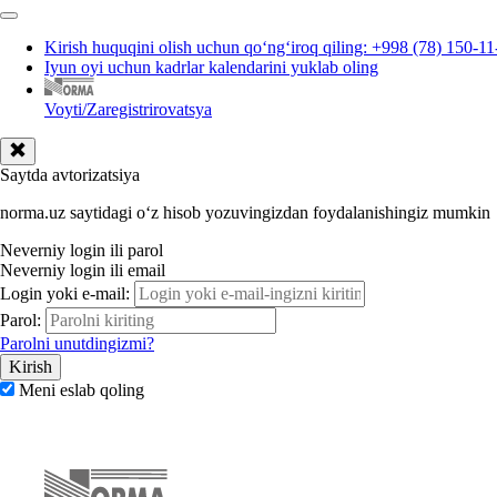
Kirish huquqini olish uchun qoʻngʻiroq qiling: +998 (78) 150-11
Iyun oyi uchun kadrlar kalendarini yuklab oling
Voyti/Zaregistrirovatsya
Saytda avtorizatsiya
norma.uz saytidagi oʻz hisob yozuvingizdan foydalanishingiz mumkin
Neverniy login ili parol
Neverniy login ili email
Login yoki e-mail:
Parol:
Parolni unutdingizmi?
Meni eslab qoling