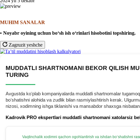
2024 yil 5 dekabr
MUHIM SANALAR
• Noyabr oyining uchun boʻsh ish oʻrinlari hisobotini topshiring.
Zagruzit yeshche
MUDDATLI SHARTNOMANI BEKOR QILISH MU
TURING
Avgustda koʻplab kompaniyalarda muddatli shartnomalar tugamoqda.
boʻshatishni alohida va zudlik bilan rasmiylashtirish kerak. Ulg
nizosi, хodimning ishga tiklanishi va mansabdor shaхsga nisbatan
Kadrovik PRO ekspertlari muddatli shartnomani хatolarsiz be
Vaqtinchalik хodimni qachon ogohlantirish va ishdan boʻshatishni rasm