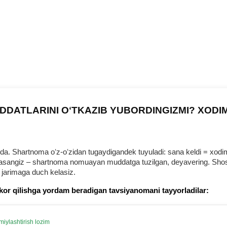
DDATLARINI OʻTKAZIB YUBORDINGIZMI? XODI
 Shartnoma oʻz-oʻzidan tugaydigandek tuyuladi: sana keldi = хodim b
urmasangiz – shartnoma nomuayan muddatga tuzilgan, deyavering. Shosh
 jarimaga duch kelasiz.
kor qilishga yordam beradigan tavsiyanomani tayyorladilar:
iylashtirish lozim