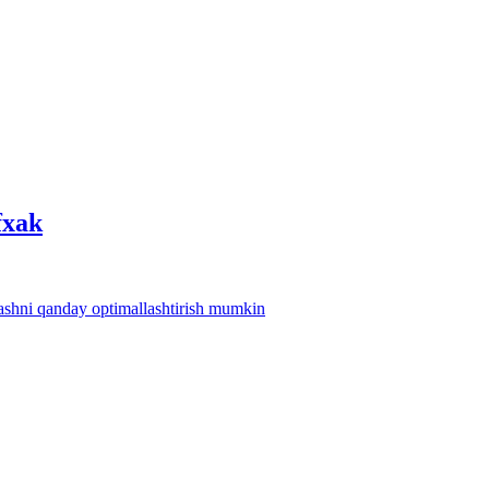
fхak
lashni qanday optimallashtirish mumkin