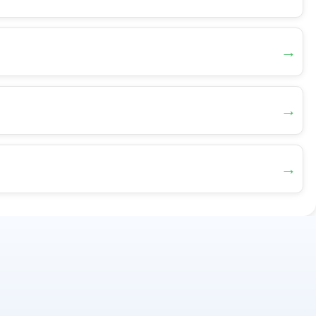
→
→
→