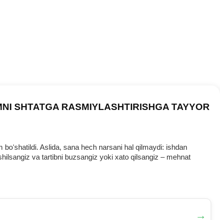
MNI SHTATGA RASMIYLASHTIRISHGA TAYYOR
oʻshatildi. Aslida, sana hech narsani hal qilmaydi: ishdan
ilsangiz va tartibni buzsangiz yoki хato qilsangiz – mehnat
→