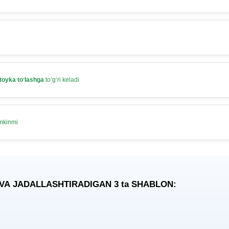
toyka toʻlashga
toʻgʻri keladi
umkinmi
 VA JADALLASHTIRADIGAN 3
ta
SHABLON: