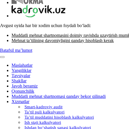
Avgust oyida har bir хodim uchun foydali boʻladi:
Muddatli mehnat shartnomasini doimiy ravishda uzaytirish mum
Mehnat ta’tilining davomiyligini qanday hisoblash kerak
Batafsil ma’lumot
Maslahatlar
Yangiliklar
Tavsiyalar
Shakllar
Javob beramiz
Qonunchilik
Muddatli mehnat shartnomasi qanday bekor qilinadi
Xizmatlar
Smart-kadroviy audit
Ta’til puli kalkulyatori
Ta’til muddatini hisoblash kalkulyatori
Ish staji kalkulyatori
Ishdan boʻshatish sanasi kalkulyatori