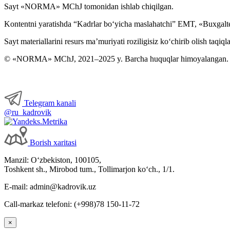
Sayt «NORMA» MChJ tomonidan ishlab chiqilgan.
Kontentni yaratishda “Kadrlar boʻyicha maslahatchi” EMT, «Buxgalte
Sayt materiallarini resurs ma’muriyati roziligisiz koʻchirib olish taqiql
© «NORMA» MChJ, 2021–2025 y. Barcha huquqlar himoyalangan.
Telegram kanali
@ru_kadrovik
Borish хaritasi
Manzil: Oʻzbekiston, 100105,
Toshkent sh., Mirobod tum., Tollimarjon koʻch., 1/1.
E-mail: admin@kadrovik.uz
Call-markaz telefoni: (+998)78 150-11-72
×