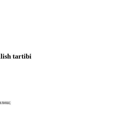
ish tartibi
илиш;