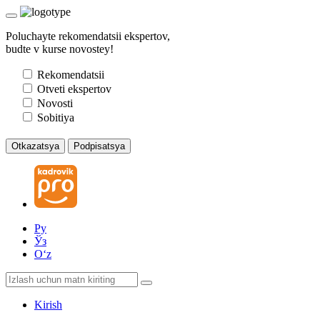
Poluchayte rekomendatsii ekspertov,
budte v kurse novostey!
Rekomendatsii
Otveti ekspertov
Novosti
Sobitiya
Otkazatsya
Podpisatsya
Ру
Ўз
Oʻz
Kirish