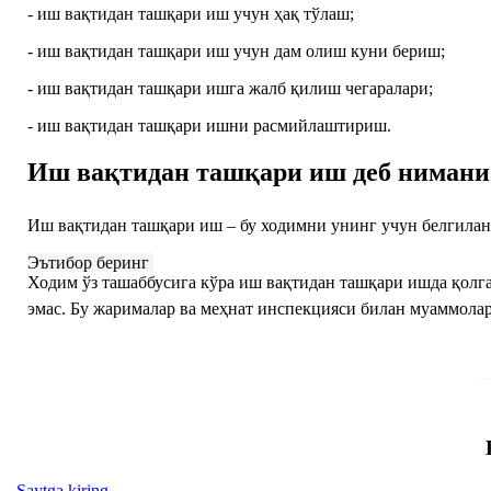
- иш вақтидан ташқари иш учун ҳақ тўлаш;
- иш вақтидан ташқари иш учун дам олиш куни бериш;
- иш вақтидан ташқари ишга жалб қилиш чегаралари;
- иш вақтидан ташқари ишни расмийлаштириш.
Иш вақтидан ташқари иш деб нимани
Иш вақтидан ташқари иш – бу ходимни унинг учун белгила
Эътибор беринг
Ходим ўз ташаббусига кўра иш вақтидан ташқари ишда қолг
эмас. Бу жарималар ва меҳнат инспекцияси билан муаммола
Saytga kiring