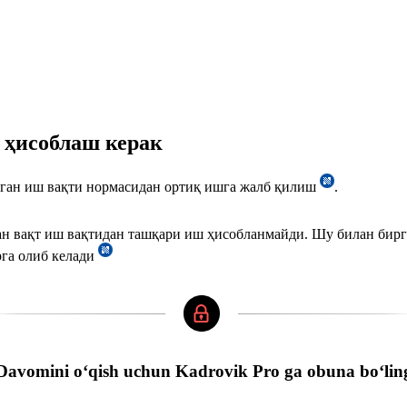
 ҳисоблаш керак
нган иш вақти нормасидан ортиқ ишга жалб қилиш
.
ан вақт иш вақтидан ташқари иш ҳисобланмайди. Шу билан бир
рга олиб келади
Davomini oʻqish uchun Kadrovik Pro ga obuna boʻlin