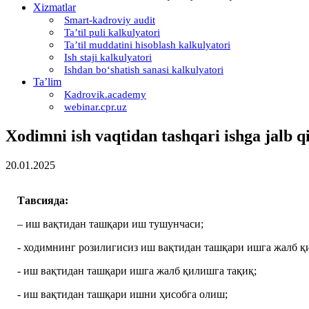
Xizmatlar
Smart-kadroviy audit
Ta’til puli kalkulyatori
Ta’til muddatini hisoblash kalkulyatori
Ish staji kalkulyatori
Ishdan boʻshatish sanasi kalkulyatori
Ta’lim
Kadrovik.academy
webinar.cpr.uz
Xodimni ish vaqtidan tashqari ishga jalb qil
20.01.2025
Тавсияда:
– иш вақтидан ташқари иш тушунчаси;
- ходимнинг розилигисиз иш вақтидан ташқари ишга жалб қ
- иш вақтидан ташқари ишга жалб қилишга тақиқ;
- иш вақтидан ташқари ишни ҳисобга олиш;