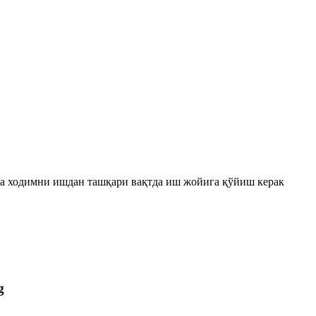
га ходимни ишдан ташқари вақтда иш жойига қўйиш керак
g