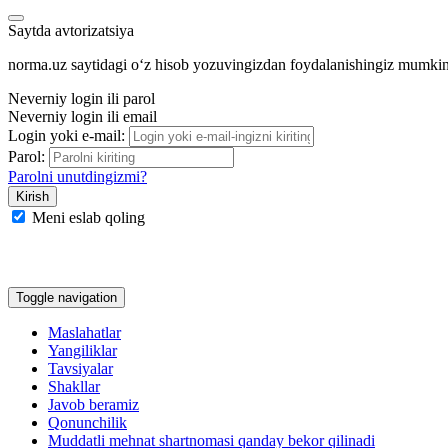
Saytda avtorizatsiya
norma.uz saytidagi oʻz hisob yozuvingizdan foydalanishingiz mumki
Neverniy login ili parol
Neverniy login ili email
Login yoki e-mail:
Parol:
Parolni unutdingizmi?
Meni eslab qoling
Google
Facebook
Yandeks
Toggle navigation
Maslahatlar
Yangiliklar
Tavsiyalar
Shakllar
Javob beramiz
Qonunchilik
Muddatli mehnat shartnomasi qanday bekor qilinadi