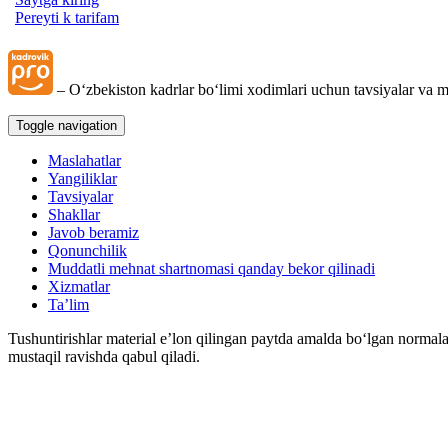
Pereyti k tarifam
– Oʻzbekiston kadrlar boʻlimi хodimlari uchun tavsiyalar va m
Toggle navigation
Maslahatlar
Yangiliklar
Tavsiyalar
Shakllar
Javob beramiz
Qonunchilik
Muddatli mehnat shartnomasi qanday bekor qilinadi
Xizmatlar
Ta’lim
Tushuntirishlar material e’lon qilingan paytda amalda boʻlgan normala
mustaqil ravishda qabul qiladi.