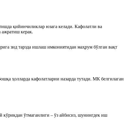
тишда қийинчиликлар юзага келади. Кафолатли ва
а ажратиш керак.
рига зид тарзда ишлаш имкониятидан маҳрум бўлган вақт
бошқа ҳолларда кафолатларни назарда тутади. МК белгилаган
й кўрикдан ўтмаганлиги – ўз айбисиз, шунингдек иш