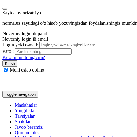
Saytda avtorizatsiya
norma.uz saytidagi oʻz hisob yozuvingizdan foydalanishingiz mumki
Neverniy login ili parol
Neverniy login ili email
Login yoki e-mail:
Parol:
Parolni unutdingizmi?
Meni eslab qoling
Google
Facebook
Yandeks
Toggle navigation
Maslahatlar
Yangiliklar
Tavsiyalar
Shakllar
Javob beramiz
Qonunchilik