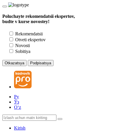
Poluchayte rekomendatsii ekspertov,
budte v kurse novostey!
Rekomendatsii
Otveti ekspertov
Novosti
Sobitiya
Otkazatsya
Podpisatsya
Ру
Ўз
Oʻz
Kirish