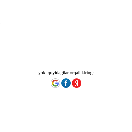
n
yoki quyidagilar orqali kiring: