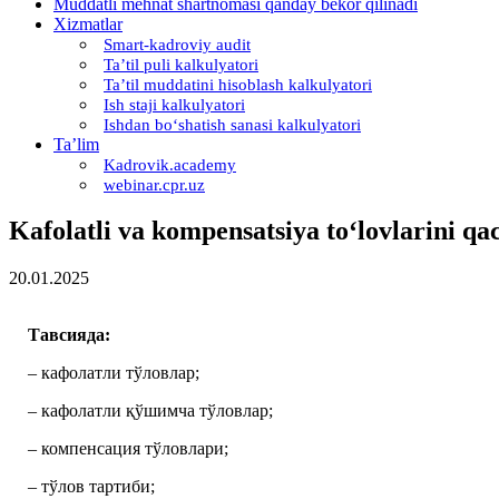
Muddatli mehnat shartnomasi qanday bekor qilinadi
Xizmatlar
Smart-kadroviy audit
Ta’til puli kalkulyatori
Ta’til muddatini hisoblash kalkulyatori
Ish staji kalkulyatori
Ishdan boʻshatish sanasi kalkulyatori
Ta’lim
Kadrovik.academy
webinar.cpr.uz
Kafolatli va kompensatsiya toʻlovlarini qa
20.01.2025
Тавсияда:
– кафолатли тўловлар;
– кафолатли қўшимча тўловлар;
– компенсация тўловлари;
– тўлов тартиби;