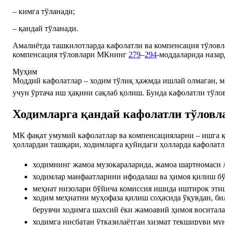
– кимга тўланади;
– қандай тўланади.
Амалиётда ташкилотларда кафолатли ва компенсация тўловл
компенсация тўловлари МКнинг
279
–
294
-моддаларида назар
Муҳим
Моддий кафолатлар – ходим тўлиқ ҳажмда ишлай олмаган, м
учун ўртача иш ҳақини сақлаб қолиш. Бунда кафолатли тўло
Ходимларга қандай кафолатли тўловл
МК фақат умумий кафолатлар ва компенсацияларни – ишга қа
ҳоллардан ташқари, ходимларга қуйидаги ҳолларда кафолатл
ходимнинг жамоа музокараларида, жамоа шартномаси
ходимлар манфаатларини ифодалаш ва ҳимоя қилиш б
меҳнат низолари бўйича комиссия ишида иштирок эт
ходим меҳнатни муҳофаза қилиш соҳасида ўқувдан, би
берувчи ходимга шахсий ёки жамоавий ҳимоя воситал
ходимга нисбатан ўтказилаётган хизмат текшируви м