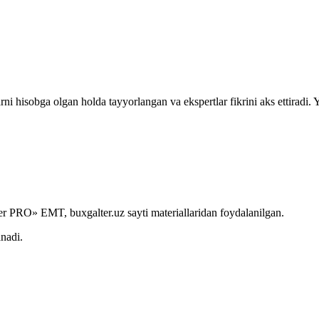
rni hisobga olgan holda tayyorlangan va ekspertlar fikrini aks ettiradi.
r PRO» EMT, buxgalter.uz sayti materiallaridan foydalanilgan.
anadi.