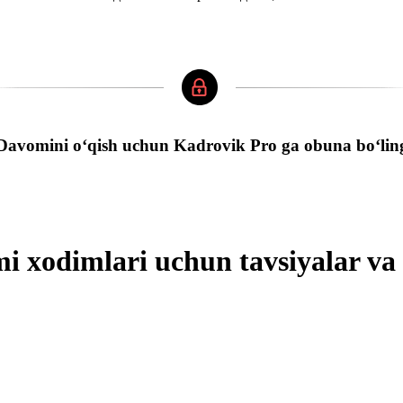
Davomini oʻqish uchun Kadrovik Pro ga obuna boʻlin
mi хodimlari uchun tavsiyalar v