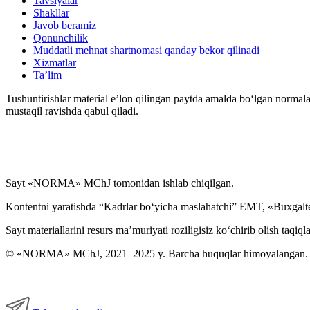
Tavsiyalar
Shakllar
Javob beramiz
Qonunchilik
Muddatli mehnat shartnomasi qanday bekor qilinadi
Xizmatlar
Ta’lim
Tushuntirishlar material e’lon qilingan paytda amalda boʻlgan normala
mustaqil ravishda qabul qiladi.
Sayt «NORMA» MChJ tomonidan ishlab chiqilgan.
Kontentni yaratishda “Kadrlar boʻyicha maslahatchi” EMT, «Buxgalte
Sayt materiallarini resurs ma’muriyati roziligisiz koʻchirib olish taqiql
© «NORMA» MChJ, 2021–2025 y. Barcha huquqlar himoyalangan.