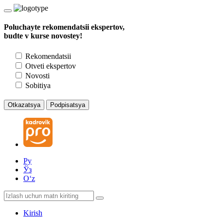
Poluchayte rekomendatsii ekspertov,
budte v kurse novostey!
Rekomendatsii
Otveti ekspertov
Novosti
Sobitiya
Otkazatsya
Podpisatsya
Ру
Ўз
Oʻz
Kirish