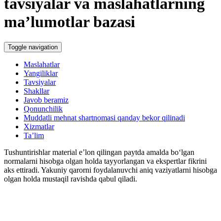
tavsiyalar va maslahatlarning
ma’lumotlar bazasi
Toggle navigation
Maslahatlar
Yangiliklar
Tavsiyalar
Shakllar
Javob beramiz
Qonunchilik
Muddatli mehnat shartnomasi qanday bekor qilinadi
Xizmatlar
Ta’lim
Tushuntirishlar material e’lon qilingan paytda amalda boʻlgan
normalarni hisobga olgan holda tayyorlangan va ekspertlar fikrini
aks ettiradi. Yakuniy qarorni foydalanuvchi aniq vaziyatlarni hisobga
olgan holda mustaqil ravishda qabul qiladi.