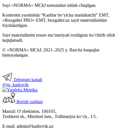
Sayt «NORMA» MChJ tomonidan ishlab chiqilgan.
Kontentni yaratishda “Kadrlar boʻyicha maslahatchi” EMT,
«Buxgalter PRO» EMT, buxgalter.uz sayti materiallaridan
foydalanilgan.
Sayt materiallarini resurs ma’muriyati roziligisiz koʻchirib olish
taqiqlanadi.
© «NORMA» MChJ, 2021–2025 y. Barcha huquqlar
himoyalangan.
Telegram kanali
@ru_kadrovik
Borish хaritasi
Manzil: Oʻzbekiston, 100105,
Toshkent sh., Mirobod tum., Tollimarjon koʻch., 1/1.
E-mail: admin@kadrovik.uz