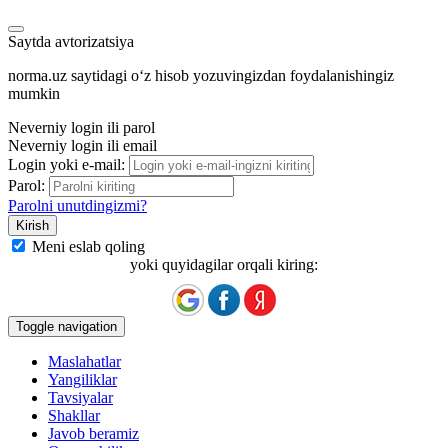
Saytda avtorizatsiya
norma.uz saytidagi oʻz hisob yozuvingizdan foydalanishingiz
mumkin
Neverniy login ili parol
Neverniy login ili email
Login yoki e-mail:
Parol:
Parolni unutdingizmi?
Meni eslab qoling
yoki quyidagilar orqali kiring:
Toggle navigation
Maslahatlar
Yangiliklar
Tavsiyalar
Shakllar
Javob beramiz