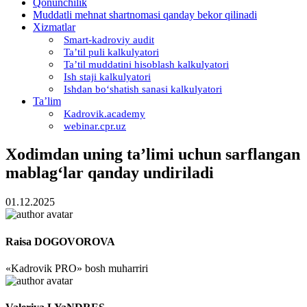
Qonunchilik
Muddatli mehnat shartnomasi qanday bekor qilinadi
Xizmatlar
Smart-kadroviy audit
Ta’til puli kalkulyatori
Ta’til muddatini hisoblash kalkulyatori
Ish staji kalkulyatori
Ishdan boʻshatish sanasi kalkulyatori
Ta’lim
Kadrovik.academy
webinar.cpr.uz
Xodimdan uning ta’limi uchun sarflangan
mablagʻlar qanday undiriladi
01.12.2025
Raisa DOGOVOROVA
«Kadrovik PRO» bosh muharriri