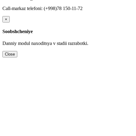
Call-markaz telefoni: (+998)78 150-11-72
×
Soobshcheniye
Danniy modul naхoditsya v stadii razrabotki.
Close