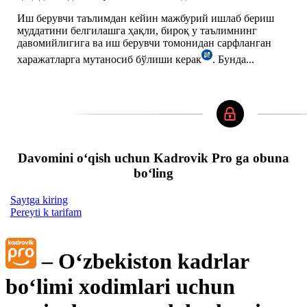
Иш берувчи таълимдан кейин мажбурий ишлаб бериш
муддатини белгилашга ҳақли, бироқ у таълимнинг
давомийлигига ва иш берувчи томонидан сарфланган
харажатларга мутаносиб бўлиши керак
. Бунда...
Davomini oʻqish uchun Kadrovik Pro ga obuna
boʻling
Saytga kiring
Pereyti k tarifam
– Oʻzbekiston kadrlar
boʻlimi хodimlari uchun