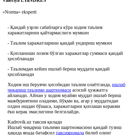
Valeriya LYaNDRES
«Norma» eksperti
- Қандай узрли сабабларга кўра ходим таълим
харажатларини қайтармаслиги мумкин
- Таълим харажатларини қандай ундириш мумкин
- Қопланиши лозим бўлган харажатлар суммаси қандай
ҳисобланади
- Таълимдан кейин ишлаб бериш муддати қандай
ҳисобланади
Ходим иш берувчи ҳисобидан таълим олаётганда,
ишлаб
чиқариш таълими шартномаси
асосий ҳужжатга
айланади. Айнан у ходим муайян муддат ишлаб бериш
мажбуриятини оладими, йўқми ва, агар у муддатидан
олдин ишдан бўшаса, харажатларни қоплаши керакми
ёки керак эмаслигини белгилайди.
Kadrovik.uz тавсия қилади
Ишлаб чиқариш таълими шартномасини қандай тузиш
ҳақида янада батафсил
тавсияномада
билиб олинг