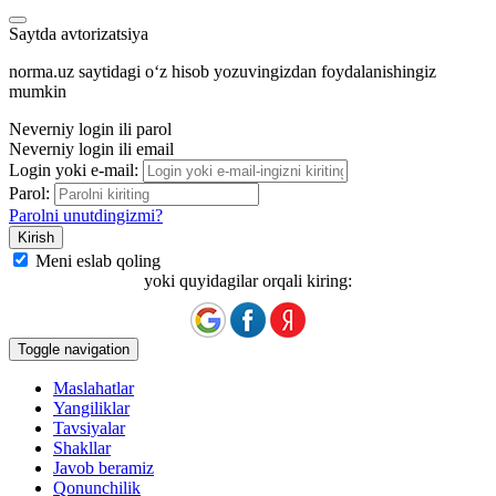
Saytda avtorizatsiya
norma.uz saytidagi oʻz hisob yozuvingizdan foydalanishingiz
mumkin
Neverniy login ili parol
Neverniy login ili email
Login yoki e-mail:
Parol:
Parolni unutdingizmi?
Meni eslab qoling
yoki quyidagilar orqali kiring:
Toggle navigation
Maslahatlar
Yangiliklar
Tavsiyalar
Shakllar
Javob beramiz
Qonunchilik