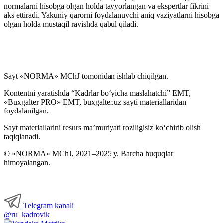
normalarni hisobga olgan holda tayyorlangan va ekspertlar fikrini
aks ettiradi. Yakuniy qarorni foydalanuvchi aniq vaziyatlarni hisobga
olgan holda mustaqil ravishda qabul qiladi.
Sayt «NORMA» MChJ tomonidan ishlab chiqilgan.
Kontentni yaratishda “Kadrlar boʻyicha maslahatchi” EMT,
«Buxgalter PRO» EMT, buxgalter.uz sayti materiallaridan
foydalanilgan.
Sayt materiallarini resurs ma’muriyati roziligisiz koʻchirib olish
taqiqlanadi.
© «NORMA» MChJ, 2021–2025 y. Barcha huquqlar
himoyalangan.
Telegram kanali
@ru_kadrovik