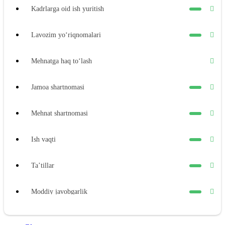
Kadrlarga oid ish yuritish
Lavozim yoʻriqnomalari
Mehnatga haq toʻlash
Jamoa shartnomasi
Mehnat shartnomasi
Ish vaqti
Ta’tillar
Moddiy javobgarlik
Xodimning moddiy javobgarligi