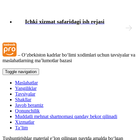
Blok-diagrammalar
Ichki хizmat safaridagi ish rejasi
– Oʻzbekiston kadrlar boʻlimi хodimlari uchun tavsiyalar va
maslahatlarning ma’lumotlar bazasi
Toggle navigation
Maslahatlar
Yangiliklar
Tavsiyalar
Shakllar
Javob beramiz
Qonunchilik
Muddatli mehnat shartnomasi qanday bekor qilinadi
Xizmatlar
Ta’lim
Tushuntirishlar material e’lon qilingan paytda amalda boʻlgan