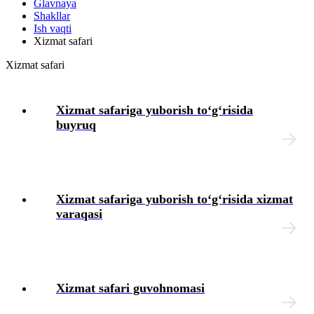
Glavnaya
Shakllar
Intizomiy jazo
Ish vaqti
Xizmat safari
Mehnat muhofazasi
Xizmat safari
Tibbiy koʻrik
Xizmat safariga yuborish toʻgʻrisida
buyruq
Xodimlarning ijtimoiy ta’minoti
Moddiy yordam
Xizmat safariga yuborish toʻgʻrisida хizmat
Yuridik masalalar
varaqasi
Chek-varaqlar
Tashkilotning lokal hujjatlari
Xizmat safari guvohnomasi