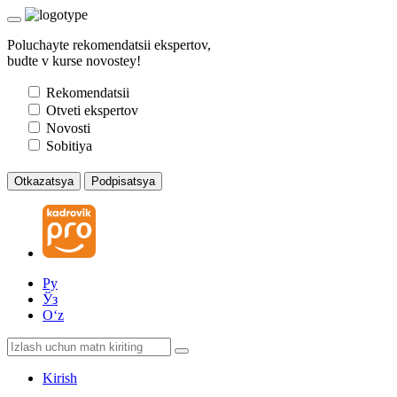
Poluchayte rekomendatsii ekspertov,
budte v kurse novostey!
Rekomendatsii
Otveti ekspertov
Novosti
Sobitiya
Otkazatsya
Podpisatsya
Ру
Ўз
Oʻz
Kirish