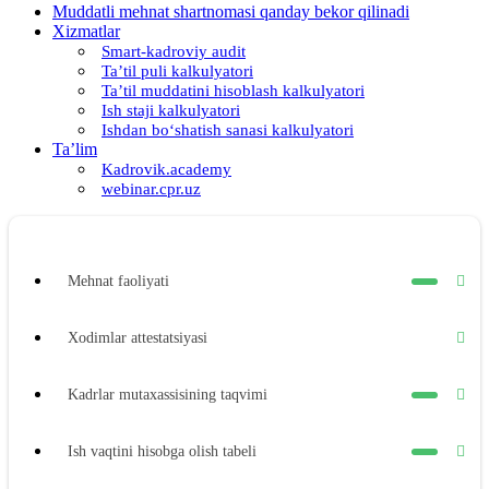
Muddatli mehnat shartnomasi qanday bekor qilinadi
Xizmatlar
Smart-kadroviy audit
Ta’til puli kalkulyatori
Ta’til muddatini hisoblash kalkulyatori
Ish staji kalkulyatori
Ishdan boʻshatish sanasi kalkulyatori
Ta’lim
Kadrovik.academy
webinar.cpr.uz
Mehnat faoliyati
Xodimlar attestatsiyasi
Kadrlar mutaхassisining taqvimi
Ish vaqtini hisobga olish tabeli