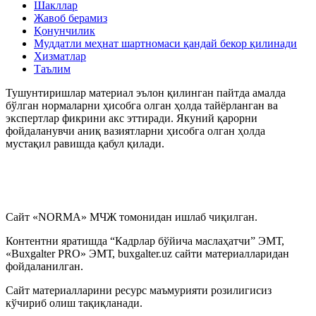
Шакллар
Жавоб берамиз
Қонунчилик
Муддатли меҳнат шартномаси қандай бекор қилинади
Хизматлар
Таълим
Тушунтиришлар материал эълон қилинган пайтда амалда
бўлган нормаларни ҳисобга олган ҳолда тайёрланган ва
экспертлар фикрини акс эттиради. Якуний қарорни
фойдаланувчи аниқ вазиятларни ҳисобга олган ҳолда
мустақил равишда қабул қилади.
Сайт «NORMA» МЧЖ томонидан ишлаб чиқилган.
Контентни яратишда “Кадрлар бўйича маслаҳатчи” ЭМТ,
«Buxgalter PRO» ЭМТ, buxgalter.uz сайти материалларидан
фойдаланилган.
Сайт материалларини ресурс маъмурияти розилигисиз
кўчириб олиш тақиқланади.