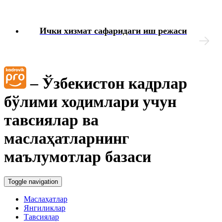
Блок-диаграммалар
Ички хизмат сафаридаги иш режаси
– Ўзбекистон кадрлар
бўлими ходимлари учун
тавсиялар ва
маслаҳатларнинг
маълумотлар базаси
Toggle navigation
Маслаҳатлар
Янгиликлар
Тавсиялар