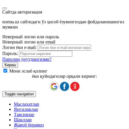
Сайтда авторизация
norma.uz сайтидаги ўз ҳисоб ёзувингиздан фойдаланишингиз
мумкин
Неверный логин или пароль
Неверный логин или email
Логин ёки e-mail:
Пароль:
Паролни унутдингизми?
Мени эслаб қолинг
ёки қуйидагилар орқали киринг:
Toggle navigation
Маслаҳатлар
Янгиликлар
Тавсиялар
Шакллар
Жавоб берамиз