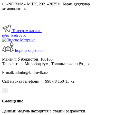
© «NORMA» МЧЖ, 2021–2025 й. Барча ҳуқуқлар
ҳимояланган.
Телеграм канали
@ru_kadrovik
Бориш харитаси
Манзил: Ўзбекистон, 100105,
Тошкент ш., Миробод тум., Толлимаржон кўч., 1/1.
E-mail: admin@kadrovik.uz
Call-марказ телефони: (+998)78 150-11-72
×
Сообщение
Данный модуль находится в стадии разработки.