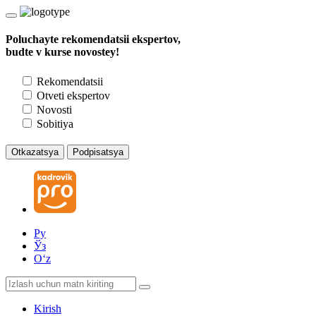
Poluchayte rekomendatsii ekspertov,
budte v kurse novostey!
Rekomendatsii
Otveti ekspertov
Novosti
Sobitiya
Otkazatsya
Podpisatsya
Ру
Ўз
Oʻz
Kirish