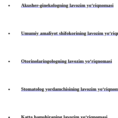
Akusher-ginekologning lavozim yoʻriqnomasi
Umumiy amaliyot shifokorining lavozim yoʻri
Otorinolaringologning lavozim yoʻriqnomasi
Stomatolog yordamchisining lavozim yoʻriqnom
Katta hamshiraning lavozim yoʻriqnomasi