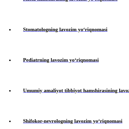
Stomatologning lavozim yoʻriqnomasi
Pediatrning lavozim yoʻriqnomasi
Umumiy amaliyot tibbiyot hamshirasining lavo
Shifokor-nevrologning lavozim yoʻriqnomasi