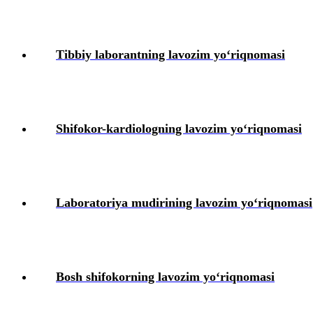
Tibbiy laborantning lavozim yoʻriqnomasi
Shifokor-kardiologning lavozim yoʻriqnomasi
Laboratoriya mudirining lavozim yoʻriqnomasi
Bosh shifokorning lavozim yoʻriqnomasi