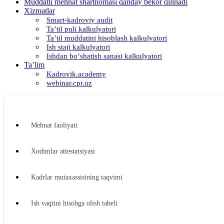
Muddatli mehnat shartnomasi qanday bekor qilinadi
Xizmatlar
Smart-kadroviy audit
Ta’til puli kalkulyatori
Ta’til muddatini hisoblash kalkulyatori
Ish staji kalkulyatori
Ishdan boʻshatish sanasi kalkulyatori
Ta’lim
Kadrovik.academy
webinar.cpr.uz
Mehnat faoliyati
Xodimlar attestatsiyasi
Kadrlar mutaхassisining taqvimi
Ish vaqtini hisobga olish tabeli