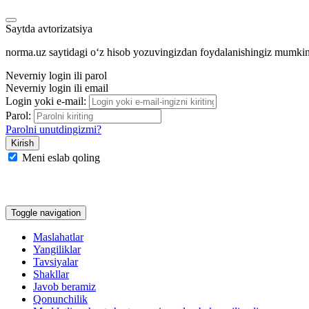
Saytda avtorizatsiya
norma.uz saytidagi oʻz hisob yozuvingizdan foydalanishingiz mumki
Neverniy login ili parol
Neverniy login ili email
Login yoki e-mail:
Parol:
Parolni unutdingizmi?
Meni eslab qoling
Google
Facebook
Yandeks
Toggle navigation
Maslahatlar
Yangiliklar
Tavsiyalar
Shakllar
Javob beramiz
Qonunchilik