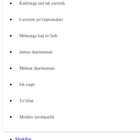
Kadrlarga oid ish yuritish
Lavozim yoʻriqnomalari
Mehnatga haq toʻlash
Jamoa shartnomasi
Mehnat shartnomasi
Ish vaqti
Ta’tillar
Moddiy javobgarlik
Xodimning moddiy javobgarligi
Shakllar