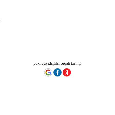
n
yoki quyidagilar orqali kiring: