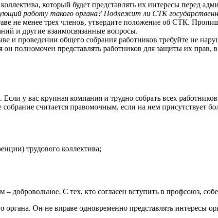
коллектива, который будет представлять их интересы перед адм
ующий работу такого органа? Подлежит ли СТК государственн
аве не менее трех членов, утвердите положение об СТК. Пропиш
аний и другие взаимосвязанные вопросы.
ыве и проведении общего собрания работников требуйте не нар
я он полномочен представлять работников для защиты их прав, в
 Если у вас крупная компания и трудно собрать всех работнико
 собрание считается правомочным, если на нем присутствует б
ренции) трудового коллектива;
 – добровольное. С тех, кто согласен вступить в профсоюз, соб
го органа. Он не вправе одновременно представлять интересы о