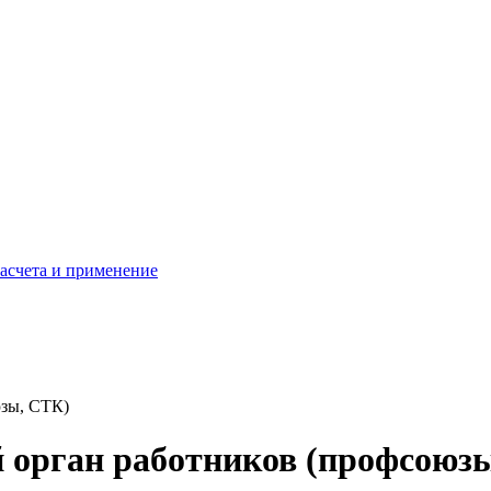
расчета и применение
юзы, СТК)
й орган работников (профсоюз