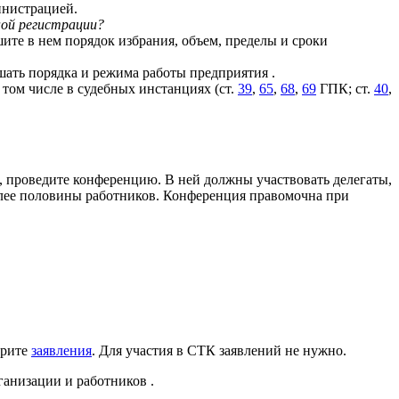
инистрацией.
ой регистрации?
ите в нем порядок избрания, объем, пределы и сроки
ушать порядка и режима работы предприятия
.
 том числе в судебных инстанциях (ст.
39
,
65
,
68
,
69
ГПК; ст.
40
,
в, проведите конференцию. В ней должны участвовать делегаты,
олее половины работников. Конференция правомочна при
ерите
заявления
. Для участия в СТК заявлений не нужно.
рганизации и работников
.