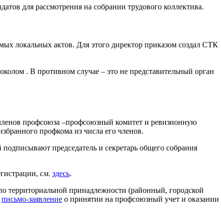
датов для рассмотрения на собрании трудового коллектива.
мых локальных актов. Для этого директор приказом создал СТК
токолом
. В противном случае – это не представительный орган
ее членов профсоюза –профсоюзный комитет и ревизионную
збранного профкома из числа его членов.
 подписывают председатель и секретарь общего собрания
егистрации,
см.
здесь
.
по территориальной принадлежности (районный, городской
а
письмо-заявление
о принятии на профсоюзный учет и оказании