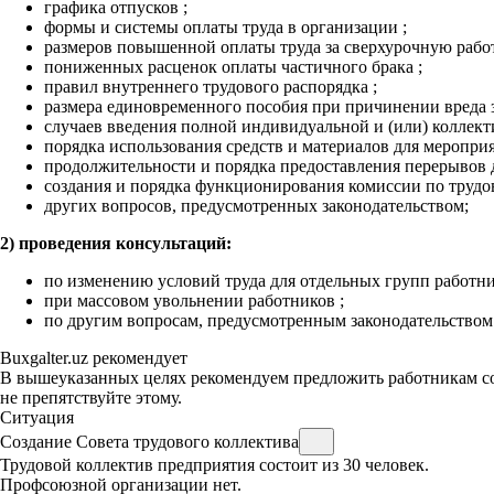
графика отпусков
;
формы и системы оплаты труда в организации
;
размеров повышенной оплаты труда за сверхурочную рабо
пониженных расценок оплаты частичного брака
;
правил внутреннего трудового распорядка
;
размера единовременного пособия при причинении вреда з
случаев введения полной индивидуальной и (или) коллект
порядка использования средств и материалов для меропри
продолжительности и порядка предоставления перерывов 
создания и порядка функционирования комиссии по труд
других вопросов, предусмотренных законодательством;
2) проведения консультаций:
по изменению условий труда для отдельных групп работн
при массовом увольнении работников
;
по другим вопросам, предусмотренным законодательством
Buxgalter.uz рекомендует
В вышеуказанных целях рекомендуем предложить работникам соз
не препятствуйте этому.
Ситуация
Создание Совета трудового коллектива
Трудовой коллектив предприятия состоит из 30 человек.
Профсоюзной организации нет.