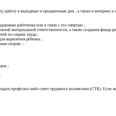
ту, работу в выходные и праздничные дни
, а также в вечернее 
доровью работника или в связи с его смертью
;
ивной материальной ответственности, а также создания фонда 
ятий по охране труда
;
для кормления ребенка
;
овым спорам
;
иков
;
.
дать профсоюз либо совет трудового коллектива (СТК). Если же