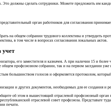
в. Это должны сделать сотрудники. Можете предложить им канди
представительный орган работников для согласования принимае
рать на общем собрании трудового коллектива и утвердить про
ектива, в том числе в вопросах согласования локальных актов.
а учет
низатора, его заместителя и казначея. А при наличии 15 и бол
 общем профсоюзном собрании, так и на первом заседании уже и
стым большинством голосов и оформляется протоколом, который
изации и других документов, необходимых для ее создания и р
ообщите об этом в вышестоящий отраслевой профсоюзный орган 
 в республиканский отраслевой совет профсоюза. Представьте туд
нии печати.