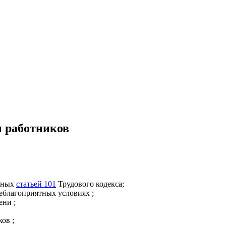
н работников
енных
статьей 101
Трудового кодекса;
неблагоприятных условиях
;
мени
;
сков
;