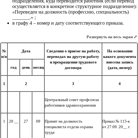
подразделения, куда переводится работник (если перевод
осуществляется в конкретное структурное подразделение):
«
Переведен на должность (профессию, специальность)
_______.» ;
в графу 4 – номер и дату соответствующего приказа.
Развернуть на весь экран ⤢
№
Дата
Сведения о приеме на работу,
На основании
п/п
переводах на другую работу
какого документа
и прекращении трудового
внесена запись
год
день
месяц
договора
(дата, номер)
1
2
3
4
Центральный совет профсоюза
работников здравоохранения
1
20 __
27
09
Принят на должность
Приказ № 115-к
специалиста отдела охраны
от 27.09. 20__ г.
труда