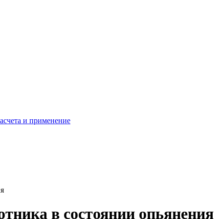
расчета и применение
ия
отника в состоянии опьянения