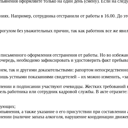
опьянения оформляйте только на один день (смену). Если на сле
иях. Например, сотрудника отстранили от работы в 16.00. До эт
прогулом без уважительных причин, так как работник все же явил
 письменного оформления отстранения от работы. Но во избежан
очередь, необходимо зафиксировать и удостоверить факт пребыв
ем, так и другими доказательствами: рапортом непосредственн
лишь устными показаниями свидетелей – их можно изменить, «за
авлении и подписании участвуют очевидцы. Жестких требований к
ель работника или сотрудник кадровой службы. В акте отразите:
твующих;
пьянения, а также указание о его присутствии при составлении 
нении (наличие запаха алкоголя, нарушение координации движен