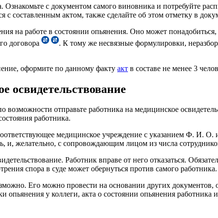
Ознакомьте с документом самого виновника и потребуйте расписа
я с составленным актом, также сделайте об этом отметку в доку
ния на работе в состоянии опьянения. Оно может понадобиться,
ого договора
. К тому же несвязные формулировки, неразбо
снение, оформите по данному факту
акт
в составе не менее 3 челов
ое освидетельствование
по возможности отправьте работника на медицинское освидетель
состояния работника.
оответствующее медицинское учреждение с указанием Ф. И. О. 
, и, желательно, с сопровождающим лицом из числа сотруднико
детельствование. Работник вправе от него отказаться. Обязате
трения спора в суде может обернуться против самого работника.
озможно. Его можно провести на основании других документов, 
и опьянения у коллеги, акта о состоянии опьянения работника и