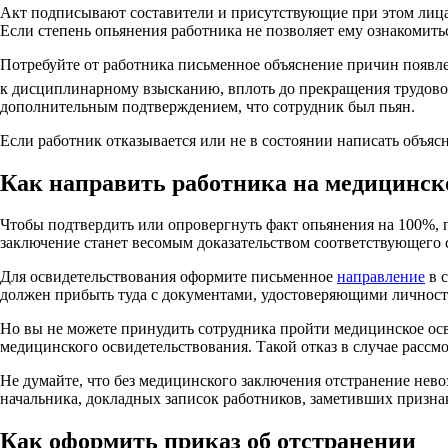
Акт подписывают составители и присутствующие при этом лица. 
Если степень опьянения работника не позволяет ему ознакомитьс
Потребуйте от работника письменное объяснение причин появле
к дисциплинарному взысканию, вплоть до прекращения трудов
дополнительным подтверждением, что сотрудник был пьян.
Если работник отказывается или не в состоянии написать объя
Как направить работника на медицинск
Чтобы подтвердить или опровергнуть факт опьянения на 100%, 
заключение станет весомым доказательством соответствующего 
Для освидетельствования оформите письменное
направление
в с
должен прибыть туда с документами, удостоверяющими личность
Но вы не можете принудить сотрудника пройти медицинское осви
медицинского освидетельствования. Такой отказ в случае рассмо
Не думайте, что без медицинского заключения отстранение нев
начальника, докладных записок работников, заметивших признак
Как оформить приказ об отстранении