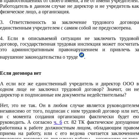
в правоотношениях от своего имени, а не от имени учредителей.
Работодатель в данном случае не директор и не учредитель как
физическое лицо, а организация.
3. Ответственность за заключение трудового договора
единственным учредителем с самим собой не предусмотрена.
4. Если в описываемой ситуации не заключить трудовой
договор, государственная трудовая инспекция может посчитать
это административным правонарушением и привлечь за
нарушение законодательства о труде
.
Если договора нет
А если все же единственный учредитель и директор ООО в
одном лице не заключил трудовой договор? Значит, он не
директор и подписанные им документы недействительны?
Нет, это не так. Он в любом случае является руководителем
независимо от того, подписан с ним трудовой договор или нет,
и с момента создания организации фактически будет ею
руководить. А согласно
ч. 6
ст. 82 ТК фактическое допущени
работника к работе должностным лицом, обладающим правом
приема на работу, или с его ведома считается заключением
трудового договора со дня начала работы – независимо от того,