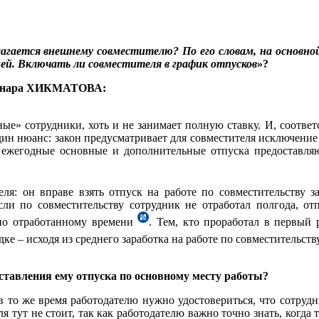
ается внешнему совместителю? По его словам, на основной 
дней. Включать ли совместителя в график отпусков
»?
 Ленара ХИКМАТОВА:
ые» сотрудники, хоть и не занимает полную ставку. И, соответ
дин нюанс: закон предусматривает для совместителя исключение
, ежегодные основные и дополнительные отпуска предоставл
ля: он вправе взять отпуск на работе по совместительству з
если по совместительству сотрудник не отработал полгода, от
ьно отработанному времени
. Тем, кто проработал в первый 
е – исходя из среднего заработка на работе по совместительст
ставления ему отпуска по основному месту работы?
в то же время работодателю нужно удостовериться, что сотрудн
я тут не стоит, так как работодателю важно точно знать, когда 