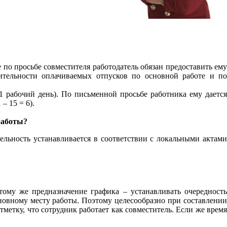
 по просьбе совместителя работодатель обязан предоставить ему
ительности оплачиваемых отпусков по основной работе и по
1 рабочий день). По письменной просьбе работника ему дается
– 15 = 6).
работы?
ельность устанавливается в соответствии с локальными актами
. К тому же предназначение графика – устанавливать очередность
вному месту работы. Поэтому целесообразно при со­став­ле­нии
отметку, что сотрудник ра­бо­та­ет как сов­ме­сти­тель. Если же время