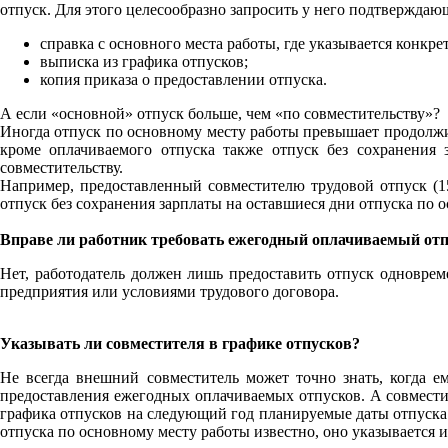
отпуск. Для этого целесообразно запросить у него подтверждаю
справка с основного места работы, где указывается конкр
выписка из графика отпусков;
копия приказа о предоставлении отпуска.
А если «основной» отпуск больше, чем «по совместительству»?
Иногда отпуск по основному месту работы превышает продолжите
кроме оплачиваемого отпуска также отпуск без сохранения
совместительству.
Например, предоставленный совместителю трудовой отпуск (15
отпуск без сохранения зарплаты на оставшиеся дни отпуска по ос
Вправе ли работник требовать ежегодный оплачиваемый отпу
Нет, работодатель должен лишь предоставить отпуск одноврем
предприятия или условиями трудового договора.
Указывать ли совместителя в графике отпусков?
Не всегда внеш­ний сов­ме­сти­тель может точно знать, когда е
предоставления ежегодных оплачиваемых отпусков. А совместит
гра­фи­ка от­пус­ков на сле­ду­ю­щий год пла­ни­ру­е­мые даты от­пус­
отпуска по ос­нов­но­му месту ра­бо­ты из­вест­но, оно указывается и в 