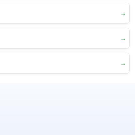
→
→
→