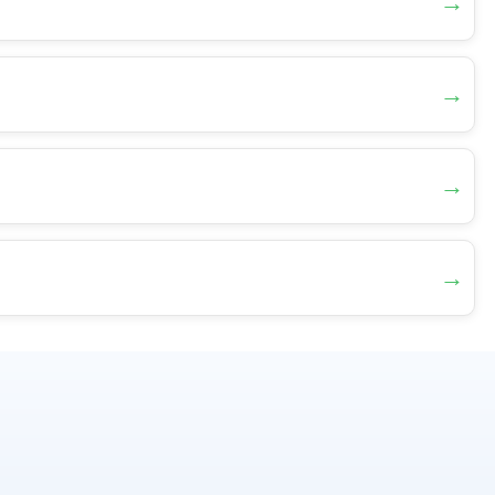
→
→
→
→