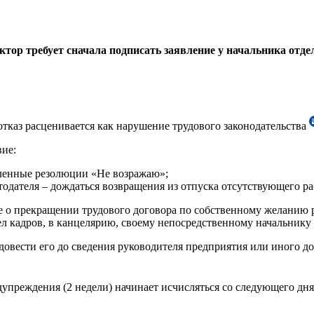
тор требует сначала подписать заявление у начальника отдела
отказ расценивается как нарушение трудового законодательства
вие:
сленные резолюции «Не возражаю»;
дателя – дождаться возвращения из отпуска отсутствующего рабо
е о прекращении трудового договора по собственному желанию 
ел кадров, в канцелярию, своему непосредственному начальнику и
 довести его до сведения руководителя предприятия или иного 
едупреждения (2 недели) начинает исчисляться со следующего дн