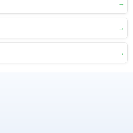
→
→
→