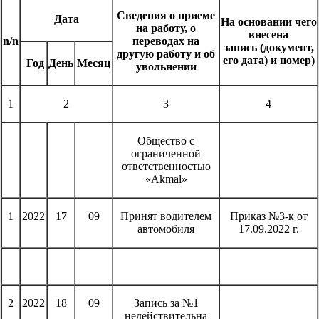
Сведения о приеме
Дата
На основании
чего
на работу,
о
внесена
n/n
переводах на
запись
(документ,
другую работу
и об
его дата)
и номер)
Год
День
Месяц
увольнении
1
2
3
4
Общество с
ограниченной
ответственностью
«Akmal»
1
2022
17
09
Принят водителем
Приказ №3-к от
автомобиля
17.09.2022 г.
2
2022
18
09
Запись за №1
недействительна