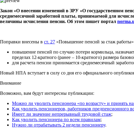
Закон «О внесении изменений в ЗРУ «О государственном пе
среднемесячной заработной платы, принимаемой для исчислен
величины исчисления пенсии. Об этом пишет портал
norma.
Поправки внесены в
ст. 27
«Повышение пенсий за стаж работы»
повышение пенсий по случаю потери кормильца, назначаем
пределах 12-кратного (ранее – 10-кратного) размера базо
для расчета пенсии принимается среднемесячный заработок
Новый НПА вступает в силу со дня его официального опубликован
Внимание
Возможно, вам будут интересны публикации:
Можно ли уволить пенсионера «по возрасту» и принять н
Как уволить пенсионеров, работников предпенсионного в
Имеет ли значение непрерывный трудовой стаж
;
Как уволить пенсионера по всем правилам
;
Нужно ли отрабатывать 2 недели пенсионеру
.