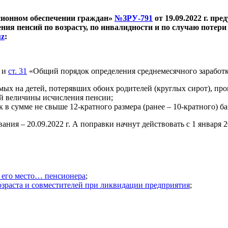
нсионном обеспечении граждан»
№ЗРУ-791
от 19.09.2022 г. пр
ия пенсий по возрасту, по инвалидности и по случаю потери 
uz
:
 и
ст. 31
«Общий порядок определения среднемесячного заработк
ых на детей, потерявших обоих родителей (круглых сирот), про
вой величины исчисления пенсии;
 в сумме не свыше 12-кратного размера (ранее – 10-кратного) 
ия – 20.09.2022 г. А поправки начнут действовать с 1 января 2
а его место… пенсионера
;
озраста и совместителей при ликвидации предприятия
;