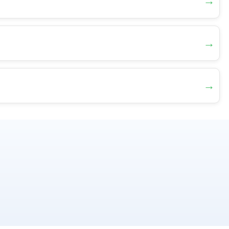
→
→
→