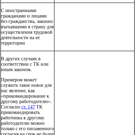
С иностранными
гражданами и лицами
без гражданства, законно
въехавшими в страну для
осуществления трудовой
деятельности на ее
территории
В других случаях в
соответствии с ТК или
иным законом.
Примером может
служить такое новое для
нас явление, как
«прикомандирование к
другому работодателю».
Согласно
ст. 147
ТК
прикомандировать
работника к другому
работодателю можно
только с его письменного
согласия на срок не более