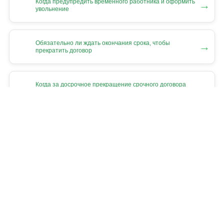
Когда предупредить временного работника и оформить
→
увольнение
Обязательно ли ждать окончания срока, чтобы
→
прекратить договор
Когда за досрочное прекращение срочного договора
→
придется
платить неустойку
Можно ли прекратить срочный трудовой договор
→
с беременной
4 ШАБЛОНА, КОТОРЫЕ ОБЛЕГЧАТ
И УСКОРЯТ РАБОТУ В АВГУСТЕ: