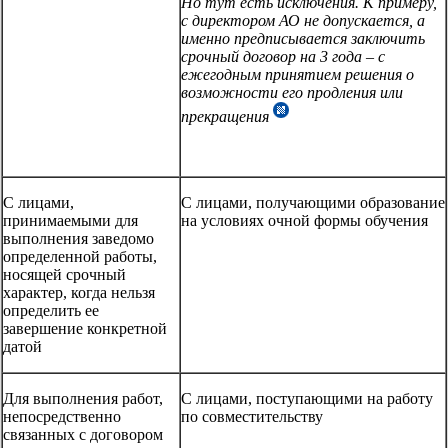
Но тут есть исключения. К примеру,
с директором АО не допускается, а
именно предписывается заключить
срочный договор на 3 года – с
ежегодным принятием решения о
возможности его продления или
прекращения
С лицами,
С лицами, получающими образование
принимаемыми для
на условиях очной формы обучения
выполнения заведомо
определенной работы,
носящей срочный
характер, когда нельзя
определить ее
завершение конкретной
датой
Для выполнения работ,
С лицами, поступающими на работу
непосредственно
по совместительству
связанных с договором