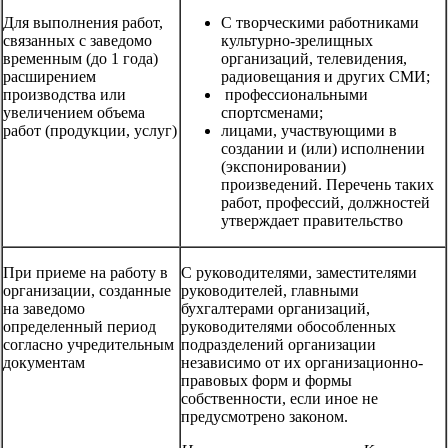
Для выполнения работ,
С творческими работниками
связанных с заведомо
культурно-зрелищных
временным (до 1 года)
организаций, телевидения,
расширением
радиовещания и других СМИ;
производства или
профессиональными
увеличением объема
спортсменами;
работ (продукции, услуг)
лицами, участвующими в
создании и (или) исполнении
(экспонировании)
произведений. Перечень таких
работ, профессий, должностей
утверждает правительство
При приеме на работу в
С руководителями, заместителями
организации, созданные
руководителей, главными
на заведомо
бухгалтерами организаций,
определенный период
руководителями обособленных
согласно учредительным
подразделений организации
документам
независимо от их организационно-
правовых форм и формы
собственности, если иное не
предусмотрено законом.