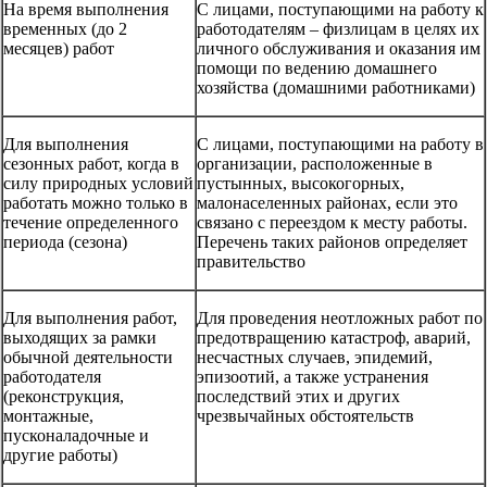
На время выполнения
С лицами, поступающими на работу к
временных (до 2
работодателям – физлицам в целях их
месяцев) работ
личного обслуживания и оказания им
помощи по ведению домашнего
хозяйства (домашними работниками)
Для выполнения
С лицами, поступающими на работу в
сезонных работ, когда в
организации, расположенные в
силу природных условий
пустынных, высокогорных,
работать можно только в
малонаселенных районах, если это
течение определенного
связано с переездом к месту работы.
периода (сезона)
Перечень таких районов определяет
правительство
Для выполнения работ,
Для проведения неотложных работ по
выходящих за рамки
предотвращению катастроф, аварий,
обычной деятельности
несчастных случаев, эпидемий,
работодателя
эпизоотий, а также устранения
(реконструкция,
последствий этих и других
монтажные,
чрезвычайных обстоятельств
пусконаладочные и
другие работы)