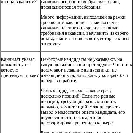
ли она вакансии?
кандидат осознанно выбрал вакансию,
проанализировал требования.
Много информации, выходящей за рамки
требований вакансии, – знак того, что
кандидат не смог определить главные
требования вакансии, вычленить из своего
опыта, знаний и навыков те, которые к ней
относятся
Кандидат указал
Некоторые кандидаты не указывают, на
должность, на
какую должность они претендуют. Часто так
которую
поступают недавние выпускники, не
претендует, и как?
имеющие опыта, или люди, у которых был
перерыв в работе.
Часть кандидатов указывают сразу
несколько позиций. Если это разные
позиции, требующие разных знаний,
навыков, компетенций, можно сделать
вывод о недостатке опыта кандидата, его
неуверенности и о том, что он
не сформировал решение о карьере.
Если человек четко указал позицию и в