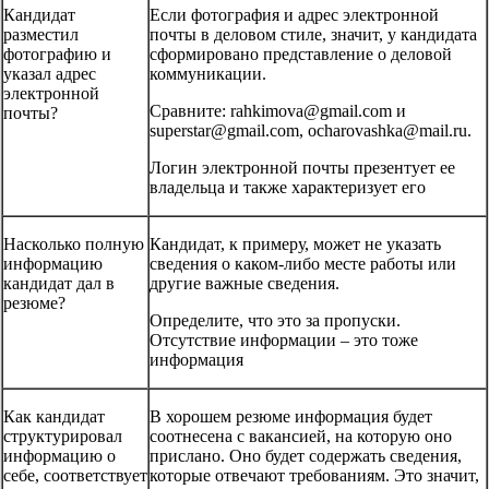
Кандидат
Если фотография и адрес электронной
разместил
почты в деловом стиле, значит, у кандидата
фотографию и
сформировано представление о деловой
указал адрес
коммуникации.
электронной
Сравните: rahkimova@gmail.com и
почты?
superstar@gmail.com, ocharovashka@mail.ru.
Логин электронной почты презентует ее
владельца и также характеризует его
Насколько полную
Кандидат, к примеру, может не указать
информацию
сведения о каком-либо месте работы или
кандидат дал в
другие важные сведения.
резюме?
Определите, что это за пропуски.
Отсутствие информации – это тоже
информация
Как кандидат
В хорошем резюме информация будет
структурировал
соотнесена с вакансией, на которую оно
информацию о
прислано. Оно будет содержать сведения,
себе, соответствует
которые отвечают требованиям. Это значит,