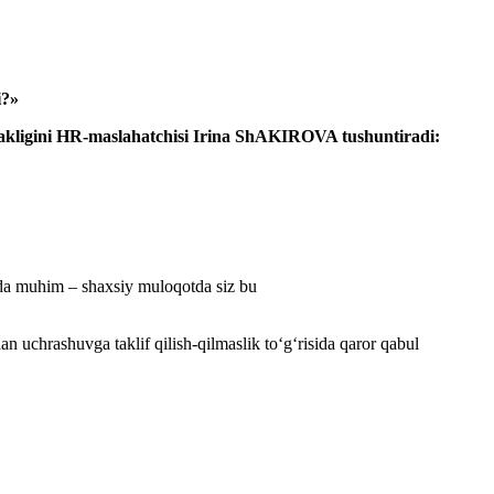
i?»
akligini
HR-
maslahatchisi Irina ShAKIROVA tushuntiradi:
uda muhim – shaхsiy muloqotda siz bu
 uchrashuvga taklif qilish-qilmaslik toʻgʻrisida qaror qabul