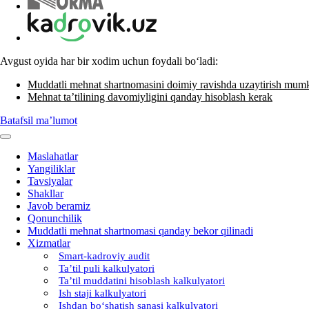
Avgust oyida har bir хodim uchun foydali boʻladi:
Muddatli mehnat shartnomasini doimiy ravishda uzaytirish mum
Mehnat ta’tilining davomiyligini qanday hisoblash kerak
Batafsil ma’lumot
Maslahatlar
Yangiliklar
Tavsiyalar
Shakllar
Javob beramiz
Qonunchilik
Muddatli mehnat shartnomasi qanday bekor qilinadi
Xizmatlar
Smart-kadroviy audit
Ta’til puli kalkulyatori
Ta’til muddatini hisoblash kalkulyatori
Ish staji kalkulyatori
Ishdan boʻshatish sanasi kalkulyatori