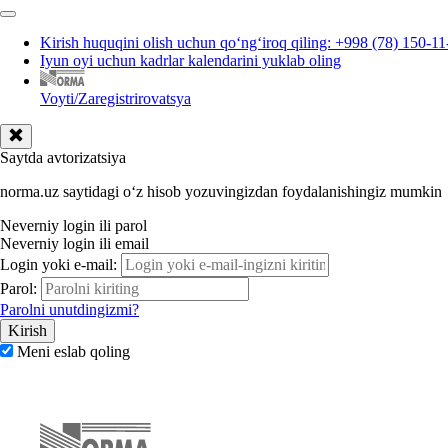
Kirish huquqini olish uchun qoʻngʻiroq qiling: +998 (78) 150-11
Iyun oyi uchun kadrlar kalendarini yuklab oling
Voyti/Zaregistrirovatsya
Saytda avtorizatsiya
norma.uz saytidagi oʻz hisob yozuvingizdan foydalanishingiz mumkin
Neverniy login ili parol
Neverniy login ili email
Login yoki e-mail:
Parol:
Parolni unutdingizmi?
Meni eslab qoling