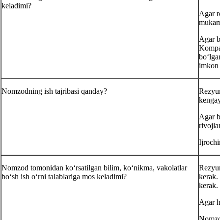
keladimi?
Agar r
mukamm
Agar b
Kompan
boʻlga
imkon 
Nomzodning ish tajribasi qanday?
Rezyum
kengay
Agar b
rivojla
Ijroch
Nomzod tomonidan koʻrsatilgan bilim, koʻnikma, vakolatlar
Rezyum
boʻsh ish oʻrni talablariga mos keladimi?
kerak.
kerak.
Agar h
Nomzod