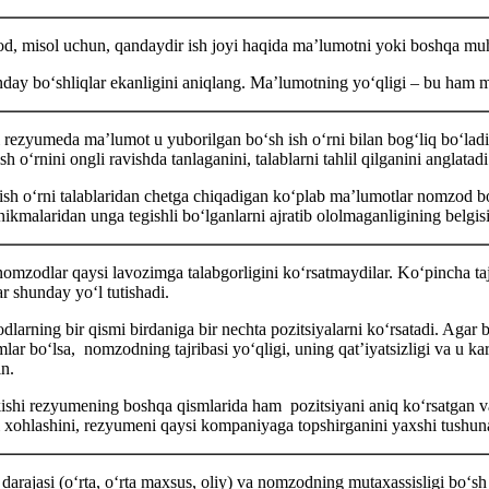
, misol uchun, qandaydir ish joyi haqida ma’lumotni yoki boshqa mu
day boʻshliqlar ekanligini aniqlang. Ma’lumotning yoʻqligi – bu ham 
 rezyumeda ma’lumot u yuborilgan boʻsh ish oʻrni bilan bogʻliq boʻlad
sh oʻrnini ongli ravishda tanlaganini, talablarni tahlil qilganini anglatadi
ish oʻrni talablaridan chetga chiqadigan koʻplab ma’lumotlar nomzod boʻs
nikmalaridan unga tegishli boʻlganlarni ajratib ololmaganligining belgisi
nomzodlar qaysi lavozimga talabgorligini koʻrsatmaydilar. Koʻpincha taj
r shunday yoʻl tutishadi.
larning bir qismi birdaniga bir nechta pozitsiyalarni koʻrsatadi. Agar bu
mlar boʻlsa, nomzodning tajribasi yoʻqligi, uning qat’iyatsizligi va u ka
n.
ishi rezyumening boshqa qismlarida ham pozitsiyani aniq koʻrsatgan 
 хohlashini, rezyumeni qaysi kompaniyaga topshirganini yaхshi tushun
 darajasi (oʻrta, oʻrta maхsus, oliy) va nomzodning mutaхassisligi boʻsh 