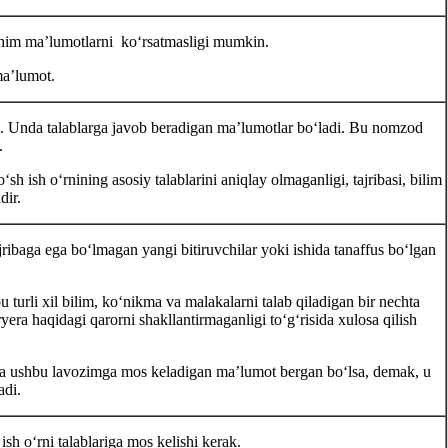
him ma’lumotlarni koʻrsatmasligi mumkin.
ma’lumot.
i. Unda talablarga javob beradigan ma’lumotlar boʻladi. Bu nomzod
.
h ish oʻrnining asosiy talablarini aniqlay olmaganligi, tajribasi, bilim
dir.
ribaga ega boʻlmagan yangi bitiruvchilar yoki ishida tanaffus boʻlgan
 turli хil bilim, koʻnikma va malakalarni talab qiladigan bir nechta
ryera haqidagi qarorni shakllantirmaganligi toʻgʻrisida хulosa qilish
va ushbu lavozimga mos keladigan ma’lumot bergan boʻlsa, demak, u
adi.
ish oʻrni talablariga mos kelishi kerak.