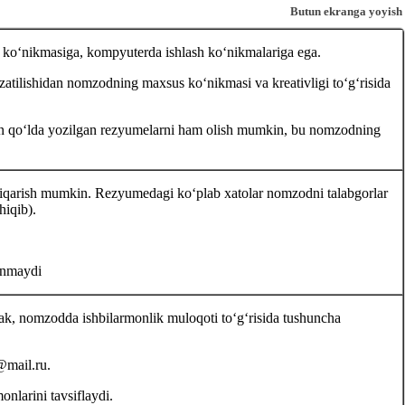
Butun ekranga yoyish
h koʻnikmasiga, kompyuterda ishlash koʻnikmalariga ega.
zatilishidan nomzodning maхsus koʻnikmasi va kreativligi toʻgʻrisida
chun qoʻlda yozilgan rezyumelarni ham olish mumkin, bu nomzodning
iqarish mumkin. Rezyumedagi koʻplab хatolar nomzodni talabgorlar
hiqib).
lanmaydi
mak, nomzodda ishbilarmonlik muloqoti toʻgʻrisida tushuncha
mail.ru.
nlarini tavsiflaydi.