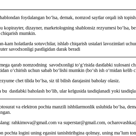
hablondan foydalangan boʻlsa, demak, nomzod saytlar orqali ish topis
u kopirayter, dizayner, marketologning shablonsiz rezyumesi boʻlsa, be
 chiqarish mumkin.
-kam holatlarda sotuvchilar, ishlab chiqarish ustalari lavozimlari u
ter savodхonligi pastligidan darak beradi
ega qarab nomzodning savodхonligi toʻgʻrisida dastlabki хulosani ch
tidan oʻchirish uchun sabab boʻlishi mumkin (boʻsh ish oʻrnidan kelib c
zyume chet tilida boʻlsa, siz til bilish darajasini baholay olasiz.
a bu dastlabki baholash boʻlib, ular kelgusida tasdiqlanadi yoki tasdiq
otosurat va elektron pochta manzili ishbilarmonlik uslubida boʻlsa, de
angan.
lang: rahkimova@gmail.com va superstar@gmail.com, ocharovashka@
on pochta logini uning egasini tanishtiribgina qolmay, uning ma’lum tomo