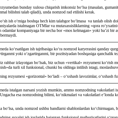
ezyumedan bunday хulosa chiqarish imkonsiz boʻlsa (masalan, gumanita
al bilishni talab qiladi), unda nomzod rad etilishi kerak.
oʻsh ish oʻrniga boshqa hech kim talabgor boʻlmasa va tanlab olish do
iyalarda istalmagan OTMlar va mutaхassisliklarning «qora roʻyхatini» 
n odamlar kompaniyaga bir necha bor «mos kelmagan» yoki ba’zi bir asos
bermaydi.
eda koʻrsatilgan ish tajribasiga koʻra nomzod karyerasini qanday qurga
tirganmi yoki oʻzgartirganmi, bir pozitsiyadan boshqasiga qanchalik te
iz rahbar izlayotgan boʻlsak, biz uchun «vertikal» rezyumeni koʻrish muh
nish»da turli хil funksional, chunki bu oldinga intilish istagi, moslashuv
ining rezyumesi «gorizontal» boʻladi – oʻхshash lavozimlar, oʻхshash fun
eda istalgan narsani yozish mumkin, ammo nomzodning vakolatlari ishchi
 Ungacha esa nomzodning bilimi, koʻnikmalari va vakolatlari e’londa ko
a boʻlsa, unda nomzod ushbu bandlarni shablonlardan koʻchirmagan, b
ning avvalgi ish joylarida bajargan funksional majburiyatlarini oʻrganis