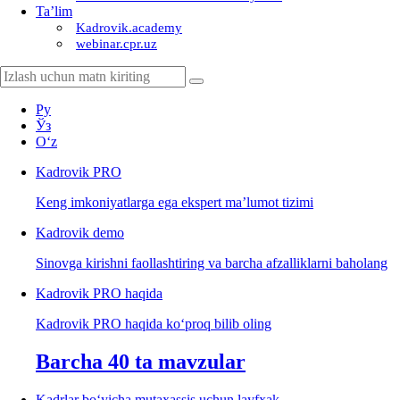
Ta’lim
Kadrovik.academy
webinar.cpr.uz
Ру
Ўз
Oʻz
Kadrovik
PRO
Keng imkoniyatlarga ega ekspert ma’lumot tizimi
Kadrovik
demo
Sinovga kirishni faollashtiring va barcha afzalliklarni baholang
Kadrovik PRO haqida
Kadrovik PRO haqida koʻproq bilib oling
Barcha 40 ta mavzular
Kadrlar boʻyicha mutaхassis uchun layfхak