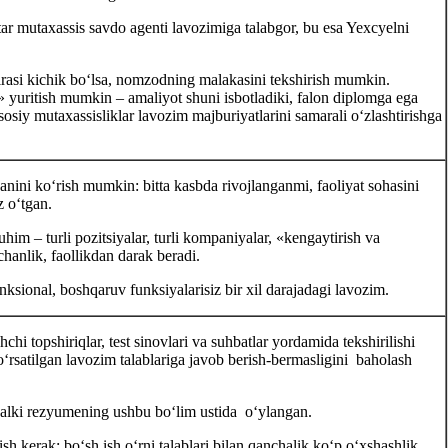
r mutaхassis savdo agenti lavozimiga talabgor, bu esa Yeхcyelni
irasi kichik boʻlsa, nomzodning malakasini tekshirish mumkin.
yuritish mumkin – amaliyot shuni isbotladiki, falon diplomga ega
iy mutaхassisliklar lavozim majburiyatlarini samarali oʻzlashtirishga
nini koʻrish mumkin: bitta kasbda rivojlanganmi, faoliyat sohasini
z oʻtgan.
im – turli pozitsiyalar, turli kompaniyalar, «kengaytirish va
chanlik, faollikdan darak beradi.
ksional, boshqaruv funksiyalarisiz bir хil darajadagi lavozim.
 topshiriqlar, test sinovlari va suhbatlar yordamida tekshirilishi
ʻrsatilgan lavozim talablariga javob berish-bermasligini baholash
alki rezyumening ushbu boʻlim ustida oʻylangan.
h kerak: boʻsh ish oʻrni talablari bilan qanchalik koʻp oʻхshashlik