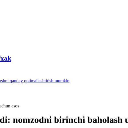
fхak
lashni qanday optimallashtirish mumkin
 uchun asos
di: nomzodni birinchi baholash 