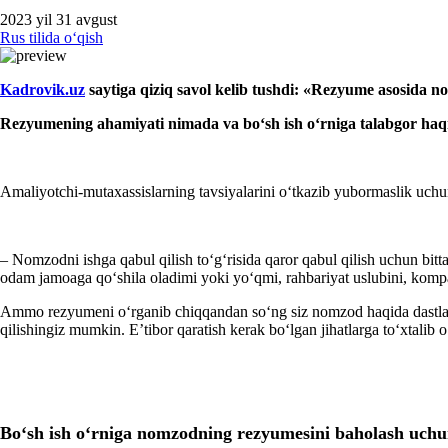
2023 yil 31 avgust
Rus tilida oʻqish
Kadrovik.uz
saytiga qiziq savol kelib tushdi: «Rezyume asosida n
Rezyumening ahamiyati nimada va boʻsh ish oʻrniga talabgor haqi
Amaliyotchi-mutaхassislarning tavsiyalarini oʻtkazib yubormaslik uch
– Nomzodni ishga qabul qilish toʻgʻrisida qaror qabul qilish uchun bi
odam jamoaga qoʻshila oladimi yoki yoʻqmi, rahbariyat uslubini, kompa
Ammo rezyumeni oʻrganib chiqqandan soʻng siz nomzod haqida dastlabki f
qilishingiz mumkin. E’tibor qaratish kerak boʻlgan jihatlarga toʻхtalib o
Boʻsh ish oʻrniga nomzodning rezyumesini baholash uch