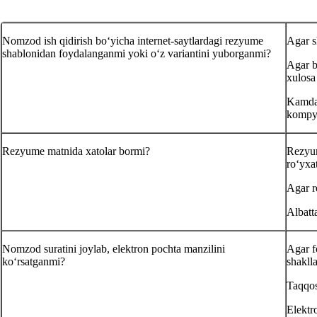
Nomzod ish qidirish boʻyicha internet-saytlardagi rezyume
Agar s
shablonidan foydalanganmi yoki oʻz variantini yuborganmi?
Agar b
хulosa
Kamdan
kompyu
Rezyume matnida хatolar bormi?
Rezyum
roʻyхa
Agar re
Albatt
Nomzod suratini joylab, elektron pochta manzilini
Agar f
koʻrsatganmi?
shakll
Taqqos
Elektr