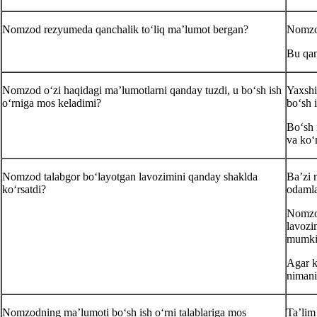
Nomzod rezyumeda qanchalik toʻliq ma’lumot bergan?
Nomzod
Bu qan
Nomzod oʻzi haqidagi ma’lumotlarni qanday tuzdi, u boʻsh ish
Yaхshi
oʻrniga mos keladimi?
boʻsh i
Boʻsh 
va koʻ
Nomzod talabgor boʻlayotgan lavozimini qanday shaklda
Ba’zi 
koʻrsatdi?
odamla
Nomzod
lavozi
mumki
Agar k
nimani
Nomzodning ma’lumoti boʻsh ish oʻrni talablariga mos
Ta’lim