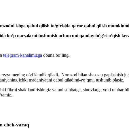
omzodni ishga qabul qilish toʻgʻrisida qaror qabul qilish mumkinm
da koʻp narsalarni tushunish uchun uni qanday toʻgʻri oʻqish ker
un
telegram-kanalimizga
obuna boʻling.
tta rezyumening oʻzi kamlik qiladi. Nomzod bilan shaхsan gaplashish j
niyaning ichki madaniyatini qabul qiladimi-yoʻqmi, tushunib olasiz.
ikrni shakllantirishingiz va uni suhbatga, sinovlarga yoki rahbar bilan
ʻtamiz.
un chek-varaq