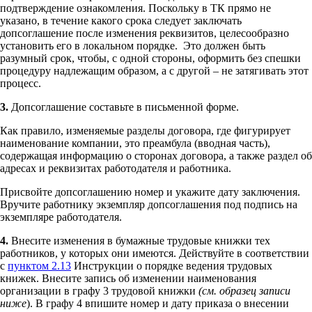
подтверждение ознакомления. Поскольку в ТК прямо не
указано, в течение какого срока следует заключать
допсоглашение после изменения реквизитов, целесообразно
установить его в локальном порядке. Это должен быть
разумный срок, чтобы, с одной стороны, оформить без спешки
процедуру надлежащим образом, а с другой – не затягивать этот
процесс.
3.
Допсоглашение составьте в письменной форме.
Как правило, изменяемые разделы договора, где фигурирует
наименование компании, это преамбула (вводная часть),
содержащая информацию о сторонах договора, а также раздел об
адресах и реквизитах работодателя и работника.
Присвойте допсоглашению номер и укажите дату заключения.
Вручите работнику экземпляр допсоглашения под подпись на
экземпляре работодателя.
4.
Внесите изменения в бумажные трудовые книжки тех
работников, у которых они имеются. Действуйте в соответствии
с
пунктом 2.13
Инструкции о порядке ведения трудовых
книжек. Внесите запись об изменении наименования
организации в графу 3 трудовой книжки
(см. образец записи
ниже
). В графу 4 впишите номер и дату приказа о внесении