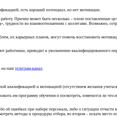
лификацией, есть хороший потенциал, но нет мотивации.
 работу. Причин может быть несколько – плохо поставленные ц
», трудности во взаимоотношениях с коллегами. Возможно, сотр
блем, их карьерных планов, могут помочь восстановить мотива
ют работники, приводит к увольнению квалифицированного перс
ь на наш
телеграм-канал
.
чной квалификацией и мотивацией (отсутствием желания учиться 
жить им программу обучения и посмотреть, изменится ли что-ни
ибо об ошибках при наборе персонала, либо о ситуации отчаст
смотреть методы и процедуры отбора, во втором – искать место 