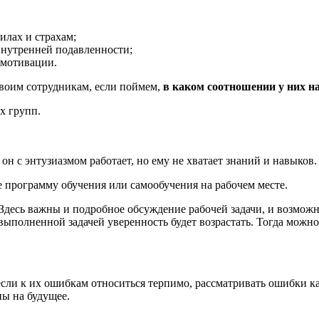
илах и страхам;
внутренней подавленности;
 мотивации.
воим сотрудникам, если поймем,
в каком соотношении у них н
х групп.
он с энтузиазмом работает, но ему не хватает знаний и навыков.
е программу обучения или самообучения на рабочем месте.
 Здесь важны и подробное обсуждение рабочей задачи, и возмож
выполненной задачей уверенность будет возрастать. Тогда можно
если к их ошибкам относиться терпимо, рассматривать ошибки к
ы на будущее.