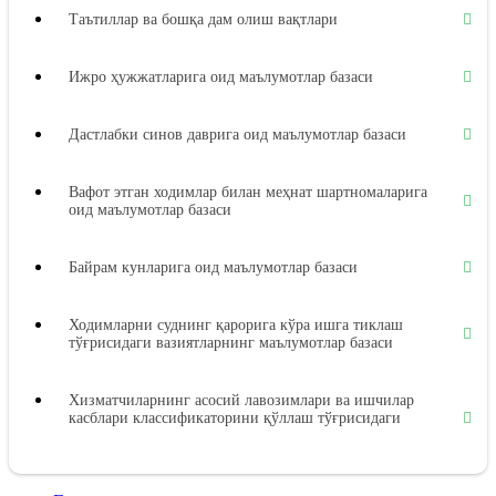
Таътиллар ва бошқа дам олиш вақтлари
Ижро ҳужжатларига оид маълумотлар базаси
Дастлабки синов даврига оид маълумотлар базаси
Вафот этган ходимлар билан меҳнат шартномаларига
оид маълумотлар базаси
Байрам кунларига оид маълумотлар базаси
Ходимларни суднинг қарорига кўра ишга тиклаш
тўғрисидаги вазиятларнинг маълумотлар базаси
Хизматчиларнинг асосий лавозимлари ва ишчилар
касблари классификаторини қўллаш тўғрисидаги
вазиятларнинг маълумотлар базаси
Меҳнат дафтарчалари бланкаларини расмийлаштириш