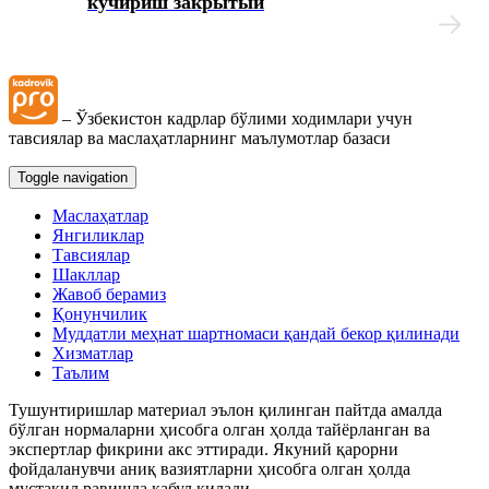
кўчириш закрытый
My.mehnat.uz
Иш хақи сақланмаган холда бериладиган таътилни
– Ўзбекистон кадрлар бўлими ходимлари учун
расмийлаштириш тўғрисидаги вазиятларнинг
тавсиялар ва маслаҳатларнинг маълумотлар базаси
маълумотлар базаси
Toggle navigation
Иш ҳақидан ушлаб қолиш ва ажратмалар
Маслаҳатлар
Янгиликлар
Йиллик меҳнат таътилини беришни рад этиш
Тавсиялар
тўғрисидаги вазиятларнинг маълумотлар базаси
Шакллар
Жавоб берамиз
Қонунчилик
Суд амалиёти ва меҳнат низолари
Муддатли меҳнат шартномаси қандай бекор қилинади
Хизматлар
Таълим
Қалбаки меҳнат дафтарчалари, шунингдек меҳнат
дафтарчаларининг иккита бланкасининг аниқланиши
Тушунтиришлар материал эълон қилинган пайтда амалда
тўғрисидаги вазиятларнинг маълумотлар базаси
бўлган нормаларни ҳисобга олган ҳолда тайёрланган ва
экспертлар фикрини акс эттиради. Якуний қарорни
фойдаланувчи аниқ вазиятларни ҳисобга олган ҳолда
Иш ҳақи, компенсация ва бошқа тўловлар
мустақил равишда қабул қилади.