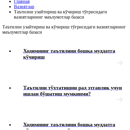
Главная
тўғрисидаги вазиятларнинг маълумотлар базаси
Вазиятлар
Таътилни узайтириш ва кўчириш тўғрисидаги
вазиятларнинг маълумотлар базаси
Иш берувчидан зарарни ундиришга оид маълумотлар
базаси
Таътилни узайтириш ва кўчириш тўғрисидаги вазиятларнинг
маълумотлар базаси
Янги Меҳнат кодекси
Ходимнинг таътилини бошқа муддатга
Меҳнат дафтарчаларига ўзгартиришлар киритиш ва
кўчириш
нотўғри ёзувларни тузатиш тўғрисидаги
вазиятларнинг маълумотлар базаси
Меҳнат дафтарчасига иш ва ўқиш даврларига оид
ёзувларни киритиш тўғрисидаги вазиятларнинг
Таътилни тўхтатишни рад этганлик учун
маълумотлар базаси
ишдан бўшатиш мумкинми?
Таътиллар жадвалини қўллаш тартиби тўғрисидаги
вазиятларнинг маълумотлар базаси
Таътилни узайтириш ва кўчириш тўғрисидаги
Ходимнинг таътилини бошқа муддатга
вазиятларнинг маълумотлар базаси