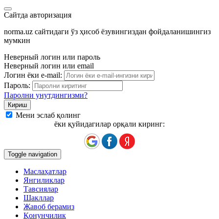
Сайтда авторизация
norma.uz сайтидаги ўз ҳисоб ёзувингиздан фойдаланишингиз
мумкин
Неверный логин или пароль
Неверный логин или email
Логин ёки e-mail:
Пароль:
Паролни унутдингизми?
Мени эслаб қолинг
ёки қуйидагилар орқали киринг:
Toggle navigation
Маслаҳатлар
Янгиликлар
Тавсиялар
Шакллар
Жавоб берамиз
Қонунчилик