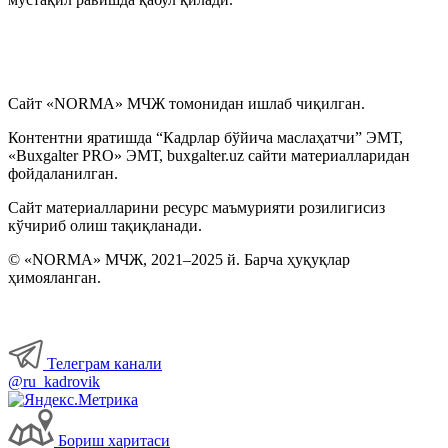
Бошқа ишга ўтиш, ўриндошлик
Меҳнат шароитларининг ўзгариши
Сайт «NORMA» МЧЖ томонидан ишлаб чиқилган.
Контентни яратишда “Кадрлар бўйича маслаҳатчи” ЭМТ,
Иш вақти
«Buxgalter PRO» ЭМТ, buxgalter.uz сайти материалларидан
фойдаланилган.
Меҳнат шартномасини бекор қилиш
Сайт материалларини ресурс маъмурияти розилигисиз
кўчириб олиш тақиқланади.
Имтиёзлар
© «NORMA» МЧЖ, 2021–2025 й. Барча ҳуқуқлар
ҳимояланган.
Ходимларнинг ижтимоий таъминоти
Хизмат сафарлари
Телеграм канали
@ru_kadrovik
Ишга қабул қилиш
Бориш харитаси