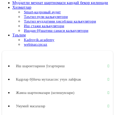
Муддатли меҳнат шартномаси қандай бекор қилинади
Хизматлар
Smart-кадровый аудит
Таътил пули калькулятори
Таътил муддатини ҳисоблаш калькулятори
Иш стажи калькулятори
Ишдан бўшатиш санаси калькулятори
Таълим
Kadrovik.academy
webinar.cpr.uz
Иш шароитларини ўзгартириш
Кадрлар бўйича мутахассис учун лайфхак
Жамоа шартномалари (келишувлари)
Умумий масалалар