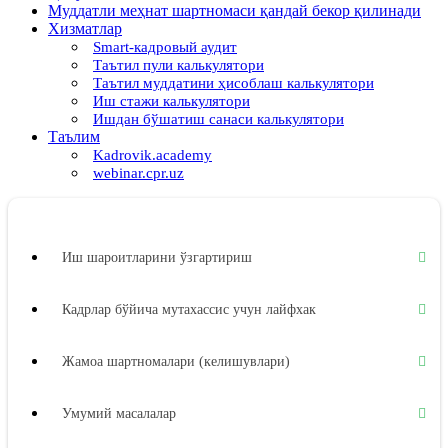
Муддатли меҳнат шартномаси қандай бекор қилинади
Хизматлар
Smart-кадровый аудит
Таътил пули калькулятори
Таътил муддатини ҳисоблаш калькулятори
Иш стажи калькулятори
Ишдан бўшатиш санаси калькулятори
Таълим
Kadrovik.academy
webinar.cpr.uz
Иш шароитларини ўзгартириш
Кадрлар бўйича мутахассис учун лайфхак
Жамоа шартномалари (келишувлари)
Умумий масалалар