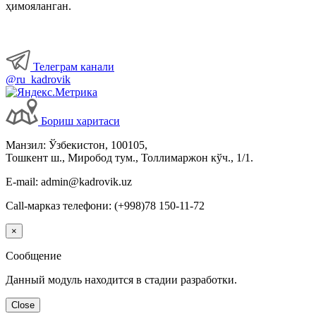
ҳимояланган.
Бошқа ишга ўтиш, ўриндошлик
Меҳнат шароитларининг ўзгариши
Телеграм канали
@ru_kadrovik
Иш вақти
Бориш харитаси
Меҳнат шартномасини бекор қилиш
Манзил: Ўзбекистон, 100105,
Тошкент ш., Миробод тум., Толлимаржон кўч., 1/1.
Имтиёзлар
E-mail: admin@kadrovik.uz
Call-марказ телефони: (+998)78 150-11-72
Ходимларнинг ижтимоий таъминоти
×
Хизмат сафарлари
Сообщение
Данный модуль находится в стадии разработки.
Ишга қабул қилиш
Close