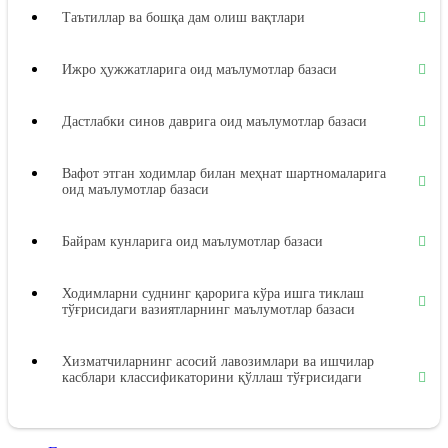
Таътиллар ва бошқа дам олиш вақтлари
Ижро ҳужжатларига оид маълумотлар базаси
Дастлабки синов даврига оид маълумотлар базаси
Вафот этган ходимлар билан меҳнат шартномаларига
оид маълумотлар базаси
Байрам кунларига оид маълумотлар базаси
Ходимларни суднинг қарорига кўра ишга тиклаш
тўғрисидаги вазиятларнинг маълумотлар базаси
Хизматчиларнинг асосий лавозимлари ва ишчилар
касблари классификаторини қўллаш тўғрисидаги
вазиятларнинг маълумотлар базаси
Меҳнат дафтарчалари бланкаларини расмийлаштириш