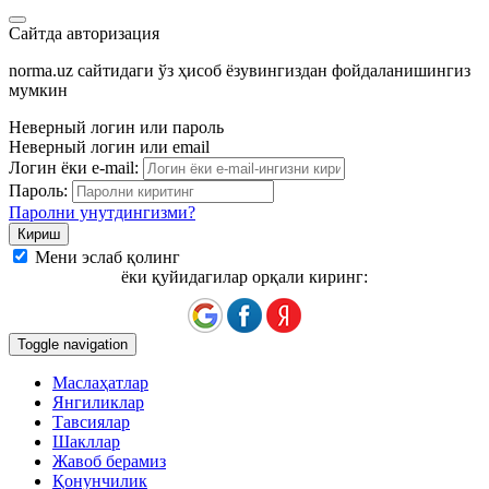
Сайтда авторизация
norma.uz сайтидаги ўз ҳисоб ёзувингиздан фойдаланишингиз
мумкин
Неверный логин или пароль
Неверный логин или email
Логин ёки e-mail:
Пароль:
Паролни унутдингизми?
Мени эслаб қолинг
ёки қуйидагилар орқали киринг:
Toggle navigation
Маслаҳатлар
Янгиликлар
Тавсиялар
Шакллар
Жавоб берамиз
Қонунчилик