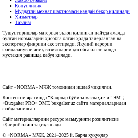
Жавоб берамиз
Қонунчилик
Муддатли меҳнат шартномаси қандай бекор қилинади
My.mehnat.uz
Хизматлар
Таълим
Иш хақи сақланмаган холда бериладиган таътилни
Тушунтиришлар материал эълон қилинган пайтда амалда
расмийлаштириш тўғрисидаги вазиятларнинг
бўлган нормаларни ҳисобга олган ҳолда тайёрланган ва
маълумотлар базаси
экспертлар фикрини акс эттиради. Якуний қарорни
фойдаланувчи аниқ вазиятларни ҳисобга олган ҳолда
мустақил равишда қабул қилади.
Иш ҳақидан ушлаб қолиш ва ажратмалар
Йиллик меҳнат таътилини беришни рад этиш
тўғрисидаги вазиятларнинг маълумотлар базаси
Сайт «NORMA» МЧЖ томонидан ишлаб чиқилган.
Суд амалиёти ва меҳнат низолари
Контентни яратишда “Кадрлар бўйича маслаҳатчи” ЭМТ,
«Buxgalter PRO» ЭМТ, buxgalter.uz сайти материалларидан
Қалбаки меҳнат дафтарчалари, шунингдек меҳнат
фойдаланилган.
дафтарчаларининг иккита бланкасининг аниқланиши
тўғрисидаги вазиятларнинг маълумотлар базаси
Сайт материалларини ресурс маъмурияти розилигисиз
кўчириб олиш тақиқланади.
Иш ҳақи, компенсация ва бошқа тўловлар
© «NORMA» МЧЖ, 2021–2025 й. Барча ҳуқуқлар