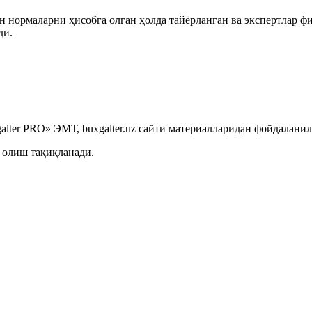
 нормаларни ҳисобга олган ҳолда тайёрланган ва экспертлар ф
ди.
ининг иккита бланкасининг аниқланиши тўғрисидаги вазиятларнинг маъ
lter PRO» ЭМТ, buxgalter.uz сайти материалларидан фойдаланил
 олиш тақиқланади.