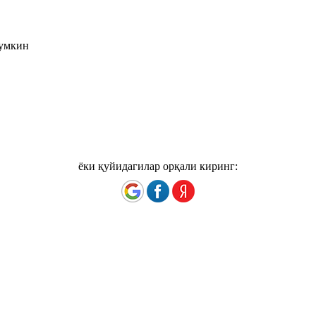
мумкин
ёки қуйидагилар орқали киринг: