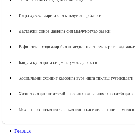
Ижро ҳужжатларига оид маълумотлар базаси
Дастлабки синов даврига оид маълумотлар базаси
Вафот этган ходимлар билан меҳнат шартномаларига оид маъл
Байрам кунларига оид маълумотлар базаси
Ходимларни суднинг қарорига кўра ишга тиклаш тўғрисидаги 
Хизматчиларнинг асосий лавозимлари ва ишчилар касблари к
Меҳнат дафтарчалари бланкаларини расмийлаштириш тўғрисид
Иш берувчидан зарарни ундиришга оид маълумотлар базаси
Главная