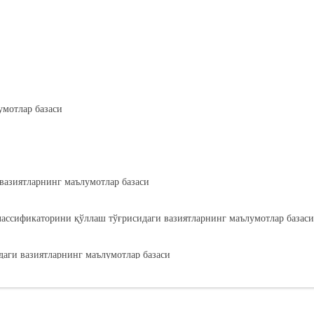
умотлар базаси
вазиятларнинг маълумотлар базаси
лассификаторини қўллаш тўғрисидаги вазиятларнинг маълумотлар базаси
аги вазиятларнинг маълумотлар базаси