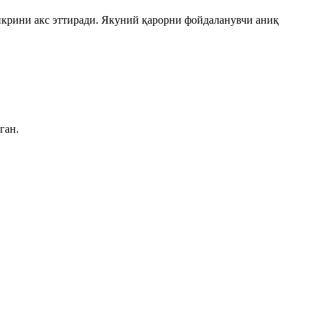
икрини акс эттиради. Якуний қарорни фойдаланувчи аниқ
лумотлар базаси
ган.