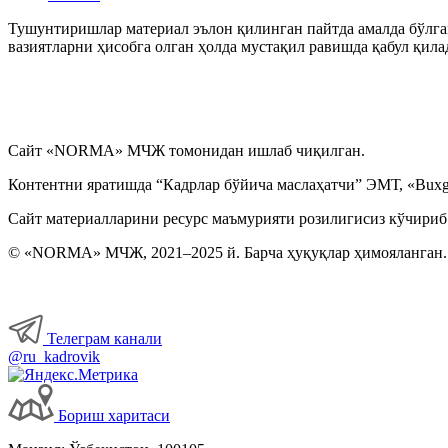
Тушунтиришлар материал эълон қилинган пайтда амалда бўлган
Суд амалиёти ва меҳнат низолари
вазиятларни ҳисобга олган ҳолда мустақил равишда қабул қила
Қалбаки меҳнат дафтарчалари, шунингдек меҳнат дафтарчалар
Иш ҳақи, компенсация ва бошқа тўловлар
Сайт «NORMA» МЧЖ томонидан ишлаб чиқилган.
Контентни яратишда “Кадрлар бўйича маслаҳатчи” ЭМТ, «Buxga
Бошқа ишга ўтиш, ўриндошлик
Сайт материалларини ресурс маъмурияти розилигисиз кўчириб
Меҳнат шароитларининг ўзгариши
© «NORMA» МЧЖ, 2021–2025 й. Барча ҳуқуқлар ҳимояланган.
Иш вақти
Телеграм канали
Меҳнат шартномасини бекор қилиш
@ru_kadrovik
Имтиёзлар
Бориш харитаси