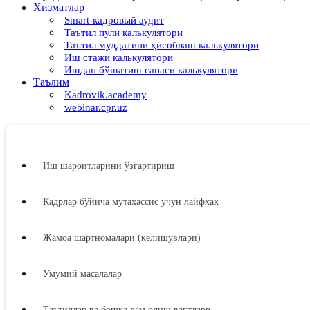
Хизматлар
Smart-кадровый аудит
Таътил пули калькулятори
Таътил муддатини ҳисоблаш калькулятори
Иш стажи калькулятори
Ишдан бўшатиш санаси калькулятори
Таълим
Kadrovik.academy
webinar.cpr.uz
Иш шароитларини ўзгартириш
Кадрлар бўйича мутахассис учун лайфхак
Жамоа шартномалари (келишувлари)
Умумий масалалар
Таътиллар ва бошқа дам олиш вақтлари