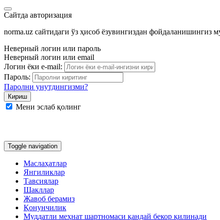
Сайтда авторизация
norma.uz сайтидаги ўз ҳисоб ёзувингиздан фойдаланишингиз 
Неверный логин или пароль
Неверный логин или email
Логин ёки e-mail:
Пароль:
Паролни унутдингизми?
Мени эслаб қолинг
Google
Facebook
Яндекс
Toggle navigation
Маслаҳатлар
Янгиликлар
Тавсиялар
Шакллар
Жавоб берамиз
Қонунчилик
Муддатли меҳнат шартномаси қандай бекор қилинади